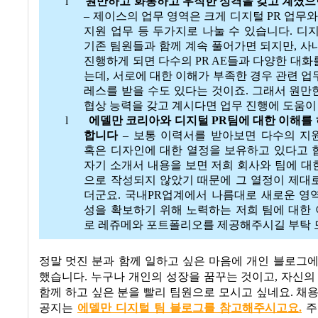
l
원만하고 화통하고 우직한 성격을 갖고 계셨
–
제이스의 업무 영역은 크게 디지털
PR
업무와
지원 업무 등 두가지로 나눌 수 있습니다
.
디
기존 팀원들과 함께 계속 풀어가면 되지만
,
사
진행하게 되면 다수의
PR AE
들과 다양한 대화
는데
,
서로에 대한 이해가 부족한 경우 관련 업
레스를 받을 수도 있다는 것이죠
.
그래서 원만
협상 능력을 갖고 계시다면 업무 진행에 도움이
l
에델만 코리아와 디지털
PR
팀에 대한 이해를
합니다
–
보통 이력서를 받아보면 다수의 지
혹은 디자인에 대한 열정을 보유하고 있다고 
자기 소개서 내용을 보면 저희 회사와 팀에 대
으로 작성되지 않았기 때문에 그 열정이 제대
더군요
.
국내
PR
업계에서 나름대로 새로운 영
성을 확보하기 위해 노력하는 저희 팀에 대한
로 레쥬메와 포트폴리오를 제공해주시길 부탁
정말 멋진 분과 함께 일하고 싶은 마음에 개인 블로그
했습니다
.
누구나 개인의 성장을 꿈꾸는 것이고
,
자신의
함께 하고 싶은 분을 빨리 팀원으로 모시고 싶네요
. 채
공지는
에델만 디지털 팀 블로그를 참고해주시고요.
주