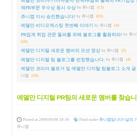
에델만 코리아-기아자동차 한국PR협회 올해의 PR기업상 
제PR부문 우수상 동시 수상
by 쥬니캡
(13)
쥬니캡 이사 승진했습니다!
by 쥬니캡
(93)
에델만 비디오캐스팅 첫번째 이야기
by 쥬니캡
(4)
PR업계 취업 관문 돌파를 위해 블로그를 활용하라!
by 쥬
(10)
에델만 디지털 새로운 멤버의 모션 영상
by 쥬니캡
(5)
에델만 디지털 팀 블로그를 런칭했습니다.
by 쥬니캡
(4)
에델만 코리아 블로거 및 에델만 디지털 팀블로그 소개 글
니캡
(16)
에델만 디지털 PR팀의 새로운 멤버를 찾습니
Posted
at 2009/04/06 18:56
Filed
under
쥬니캡입니다!/삶의 
쥬니캡