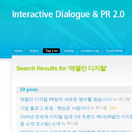
Interactive Dialogue &
PR 2.0
Juny's Blog is open for sharing personal experience and knowledge on k
Organizational Communicaitons, Soft Skills, Social Media
Home
Notice
Tag List
keylog
Location Log
Guest Book
Search Results for '에델만 디지털'
10 posts
에델만 디지털 PR팀의 새로운 멤버를 찾습니다!
by 쥬니캡
기업 블로그 운영 - 핵심은 사람이다
by 쥬니캡
(31)
2009년 전세계 디지털 업계 5대 트렌드 백서(에델만 디지
원 소개 포스팅) 소개
by 쥬니캡