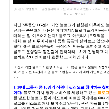
[LG전자 기업 블로그 필진들과의 워크샵, 머리 숙이고 있는 이 - 쥬니, 그 왼쪽
톨머리 - 황코치]
지난
2
주동안
LG
전자 기업 블로그가 런칭된 이후에도 
유되는 콘텐츠의 내용은 어떠한지
?,
블로거들의 반응은
대화는 잘 이루어지는지
?
블로그 아웃리치
(
트랙백을 
대화
)
는 잘 이루어지는지 등을 틈틈히 살펴보고 있습니
보다 많은 블로거분들이 긍정적인 반응을 보여주고 있
블로그 운영팀과 필진팀이 인터랙티브하게 진행하고 계
로젝트 참여 멤버로서 흐뭇함 그 자체입니다
.
LG
전자 기업 블로그의 런칭 소식은 이미 많은 블로거분들이 작성해
에
,
저는 이번
LG
전자 기업 블로그 런칭의 의미에 대해 개인적인 의
니다
.
1.
30대 그룹사 중
10
명의 직원이 필진으로 참여하는 첫
이다
:
블로그 가치 평가 서비스를 제공하고 있는
블로
월 발표한 블로그 통계 리포트에 따르면 국내에는
60
여개
로그를 리스트업해서 보여주고 있는데
,
관련 자료를
1
차
버 사이트 검색을 추가하여 국내
30
대 그룹사의 블로그