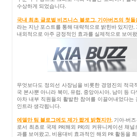
수상하게
되었습니다
.
국내
최초
글로벌
비즈니스
블로그
기아버즈의
첫돌
,
라는 지난
포스트를
통해
대략적으로
밝힌바
있지만
,
내외적으로
아주
긍정적인
효과를
실제적으로
보여
무엇보다도
정의선
사장님을
비롯한
경영진의
적극
국
본사뿐
아니라
북미
유럽
중앙아시아
남미
등
다
,
,
,
아차
내부
직원들의
활발한
참여를
이끌어내었다는
인트라
생각됩니다
.
에델만
팀
블로그에도
제가
짧게
밝혔지만
기아
버즈
,
-
로서
최초로
국제
해외
의
커뮤니케이션
채널
PR(
PR)
과를
보여왔고
비용대비
효과적인
해외
활동을
,
PR