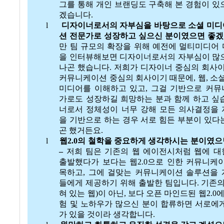
그를 통해 개인 브랜딩도 구축해 본 경험이 있
겠습니다
.
l
디자이너로서의 자부심을 바탕으로 소셜 미디
션 전문가로 성장하고 싶으신 분이였으면 좋
만 팀 규모의 확장을 위해 예전에 멀티미디어
을 인터뷰해보면 디자이너로서의 자부심이 많
나곤 했습니다
.
저희가 디자이너 중심의 회사
커뮤니케이션 중심의 회사이기 때문에
,
웹
,
소
미디어를 이해하고 있고
,
그걸 기반으로 커뮤
가로도 성장하길 희망하는 분과 함께 하고 싶
너로서 정체성이 너무 강해 모든 의사결정을
을 기반으로 하는 경우 서로 힘든 부분이 있다
곤 했거든요
.
l
웹
2.0
의 철학을 중요하게 생각하시는 분이였으
–
저희 팀은 기존의 웹 에이전시처럼 웹에 
출발했다가 보다는 웹
2.0
으로 인한 커뮤니케이
목하고
,
그에 걸맞는 커뮤니케이션 솔루션을 
들에게 제공하기 위해 출발한 팀입니다
.
기존의
혀 있는 웹
)
이 아닌
,
보다 오픈 마인드된 웹
2.0
에
험 및 노하우가 많으신 분이 합류하면 서로에
가 있을 것이라 생각합니다
.