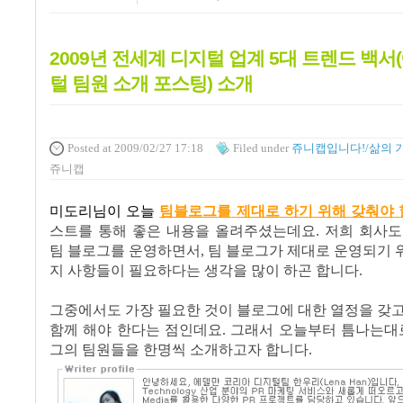
2009년 전세계 디지털 업계 5대 트렌드 백서
털 팀원 소개 포스팅) 소개
Posted
at 2009/02/27 17:18
Filed
under
쥬니캡입니다!/삶의 
쥬니캡
미도리님이 오늘
팀블로그를
제대로
하기
위해
갖춰야
스트를
통해
좋은
내용을
올려주셨는데요
.
저희
회사도
팀
블로그를
운영하면서
,
팀
블로그가
제대로
운영되기
지
사항들이
필요하다는
생각을
많이
하곤
합니다
.
그중에서도
가장
필요한
것이
블로그에
대한
열정을
갖
함께
해야
한다는
점인데요
.
그래서
오늘부터
틈나는대
그의
팀원들을
한명씩
소개하고자
합니다
.