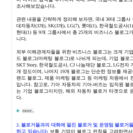
조사해보았습니다
.
관련 내용을 간략하게 정리해 보자면
,
국내
30
대 그룹사 
대자동차
(3
개
), SK(3
개
), LG(7),
롯데
(1),
한국철도공사
(1
현대
(1)
등
9
개 그룹사에서 총
25
개의 비즈니스 블로그가
니다
.
외부 이해관계자들을 위한 비즈니스 블로그는 크게 기업
드 블로그
(
마케팅 블로그
)
로 나뉘게 되는데
,
기업 블로
SKT Story,
한국철도공사
, CJ
나눔재단 블로그
, LG
전자 
개 정도이며
,
나머지
19
개 블로그는 단순한 정보를 제
랜드 블로그
,
제품 마케팅 블로그 등 마케팅 차원에서 
입니다
.
참고로
,
기아 자동차의 기아
-
버즈는 임직원 블
는 기업 블로그이지만
,
해외 자동차 블로거 타겟으로 
다
.
more..
2. 블로거들과의 대화에 필진 블로거 및 운영팀 블로거
하고 있습니다
:
보통 기업이 블로그 런칭을 고려하면서