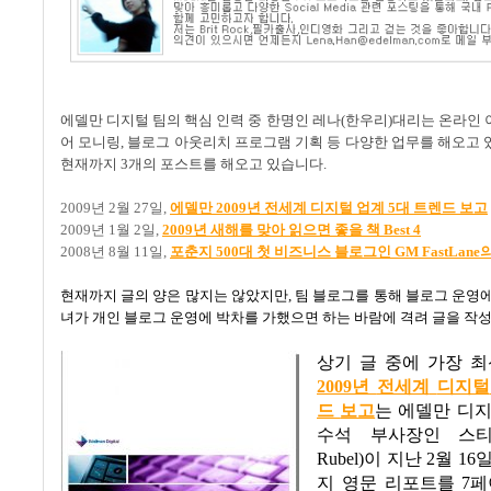
에델만
디지털
팀의
핵심
인력
중
한명인
레나
(
한우리
)
대리는
온라인
어
모니링
,
블로그
아웃리치
프로그램
기획
등
다양한
업무를
해오고
현재까지
3
개의
포스트를
해오고
있습니다
.
2009
년
2
월
27
일
,
에델만 2009
년
전세계
디지털
업계 5
대
트렌드
보고
2009
년
1
월
2
일
,
2009
년
새해를
맞아
읽으면
좋을
책 Best 4
2008
년
8
월
11
일
,
포춘지 500
대
첫
비즈니스
블로그인 GM FastLane
현재까지 글의 양은 많지는 않았지만
,
팀 블로그를 통해 블로그 운영에
녀가 개인 블로그 운영에 박차를 가했으면 하는 바람에 격려 글을 작
상기 글 중에 가장 
2009
년
전세계
디지털
드
보고
는 에델만 디
수석 부사장인 스
Rubel)
이 지난
2
월
16
일
지 영문 리포트를
7
페