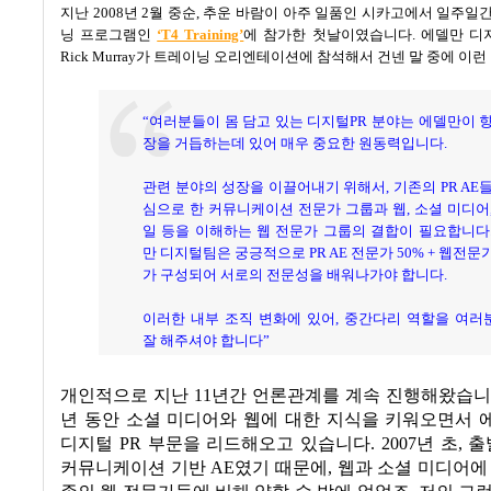
지난
2008
년
2
월 중순
,
추운 바람이 아주 일품인 시카고에서 일주일
닝 프로그램인
‘T4 Training’
에 참가한 첫날이였습니다
.
에델만 디
Rick Murray
가 트레이닝 오리엔테이션에 참석해서 건넨 말 중에 이런
“여러분들이 몸 담고 있는 디지털
PR
분야는 에델만이 향
장을 거듭하는데 있어 매우 중요한 원동력입니다.
관련 분야의 성장을 이끌어내기 위해서
,
기존의
PR AE
심으로 한 커뮤니케이션 전문가 그룹과 웹
,
소셜 미디어
일 등을 이해하는 웹 전문가 그룹의 결합이 필요합니다
만 디지털팀은 궁긍적으로 PR AE 전문가 50% + 웹전문가
가 구성되어 서로의 전문성을 배워나가야 합니다.
이러한 내부 조직 변화에 있어
,
중간다리 역할을 여러
잘 해주셔야 합니다
”
개인적으로 지난
11
년간 언론관계를 계속 진행해왔습
년 동안 소셜 미디어와 웹에 대한 지식을 키워오면서 
디지털
PR
부문을 리드해오고 있습니다
. 2007
년 초
,
출
커뮤니케이션 기반
AE
였기 때문에
,
웹과 소셜 미디어에