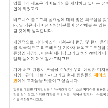
업들에게
새로운
가이드라인을
제시하고
있다는
점
인이
되었고요
.
비즈니스
블로그의
실효성에
대해
많은
의구심을
갖
및
커뮤니케이션
담당자분들이
생각해볼
수
있는
PR
될
것이라
생각합니다
.
개인적으로
기아
버즈의
기획부터
런칭
및
현재
운영
-
를
적극적으로
리드해오신
기아차
해외프로모션팀
류정엽
과장님
이승환
대리님
그리고
해외
팀의
마
,
PR
멜라
등에게
매우
감사드리고요
.
기아
버즈
런칭시
도움을
주었던
우리
에델만
디지
-
지영
규아
패트리샤
그리고
현재
팀원들인
제이스
,
,
민
에게
고마움을
덧붙이고
싶습니다
.
앞으로
에델만
디지털팀은
기아
버즈와
같이
소셜
미디어를
활용한
-
험을
많이
쌓고
이러한
경험을
국내
커뮤니케이션
업계와
나누도록
,
이들
축하해주시고요
.