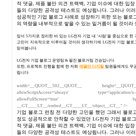
적 댓글
,
제품 불만 의견 트랙백
,
기업 이슈에 대한 입장
들의 다양한 공격성 테스트도 예상됩니다
.
그러나 이러
성공적인 기업 블로그 사례로 성장하기 위한 또는 블로
의 역량을 내부적으로 쌓을 수 있는 밑거름이 될 것이라
앞서
5
가지로 정리한 바 있는
LG
전자 기업 내
‘
사람
’
을 중심으로 한
고민이 지속적으로 이루어질 것이라 생각하기에
LG
전자 기업 블로
믿어봅니다
.
LG
전자 기업 블로그 운영팀
&
필진 블로거팀 건승입니다
.
또한
,
프로젝트 진행을 함께 한 저희
에델만 디지털
팀원들에게도 무궁
립니다
.
width=__QUOT__502__QUOT__ height=__QUOT_
allowScriptAccess='always' type='application/x-sh
allowFullScreen='true' bgcolor=
__GT____LT__/embed__GT____LT__/object__GT__" />
기업 블로그 런칭 전 다양한 고민을 했던 그래서 블로
정도 성공적으로 안착할 수 있었던
LG
전자 기업 블로그
적 댓글
,
제품 불만 의견 트랙백
,
기업 이슈에 대한 입장
들의 다양한 공격성 테스트도 예상됩니다
.
그러나 이러