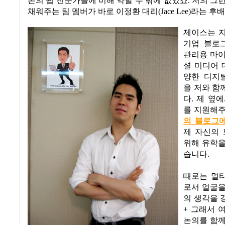
존의 웹 전문가들에 비해 약할 수 밖에 없었죠
.
저의 그
채워주는 팀 멤버가 바로 이정환 대리
(Jace Lee)
라는 후
제이스는 
기업 블로
관리용 마
셜 미디어 
양한 디지
을 저와 함
다
.
제 옆에
를 지원해
의
블로그
제 자신의 
위해 유학을
습니다
.
때로는 멀
로서 얼굴을
의 생각을 
+
그래서 
논의를 함께