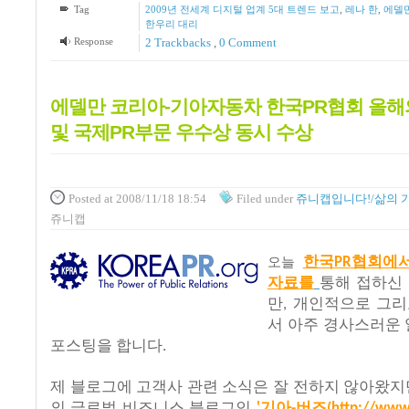
Tag
2009년 전세계 디지털 업계 5대 트렌드 보고
,
레나 한
,
에델
한우리 대리
Response
2
Trackbacks
,
0 Comment
에델만 코리아-기아자동차 한국PR협회 올해
및 국제PR부문 우수상 동시 수상
Posted
at 2008/11/18 18:54
Filed
under
쥬니캡입니다!/삶의 
쥬니캡
한국
협회에
오늘
PR
자료를
통해
접하신
만
개인적으로
그리
,
서
아주
경사스러운
포스팅을
합니다
.
제
블로그에
고객사
관련
소식은
잘
전하지
않아왔지
의
글로벌
비즈니스
블로그인
기아
버즈
'
-
(
http://www.