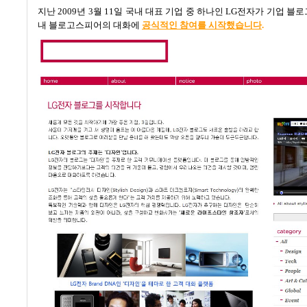
지난
2009
년
3
월
11
일 국내 대표 기업 중 하나인
LG
전자가 기업 블로
내 블로고스피어의 대화에
공식적
인
참여를
시작했습니다
.