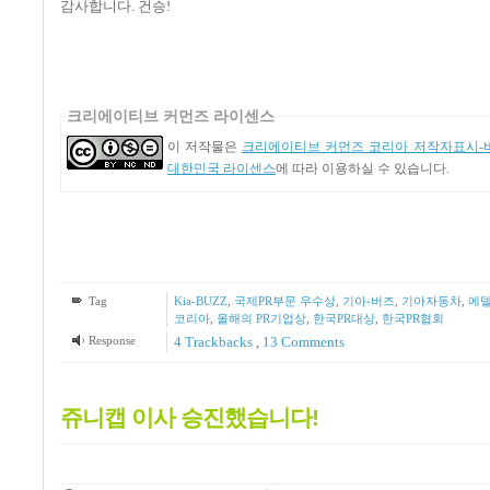
감사합니다
건승
.
!
크리에이티브 커먼즈 라이센스
이 저작물은
크리에이티브 커먼즈 코리아 저작자표시-비
대한민국 라이센스
에 따라 이용하실 수 있습니다.
Tag
Kia-BUZZ
,
국제PR부문 우수상
,
기아-버즈
,
기아자동차
,
에델
코리아
,
올해의 PR기업상
,
한국PR대상
,
한국PR협회
Response
4
Trackbacks
,
13
Comments
쥬니캡 이사 승진했습니다!