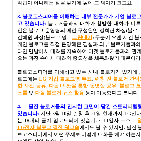
작업이 아니라는 점을 앞기에 높이 그 의미가 크고요
.
3. 블로고스피어를 이해하는 내부 전문가가 기업 블로
고 있습니다:
블로거들과의 대화가 활발한 대화가 이루
인은 블로그 운영팀의 메인 구성원인 정희연 차장
(
블로그
전혜원 과장
(
블로그 명
–
그린데이
)
두분이 오랜 시간 
개인 블로그를 직접 운영해온 경험과 외부 블로거들과의
라인 만남에서 대화를 지속하여 타겟 블로거들과의 관계
오는 과정 속에서 대화의 중요성을 체득화왔기 때문이
블로고스피어를 이해하고 있는 사내 블로거가 있기에 
로그에는
LG
기업
블로그명
투표
,
런칭
전
블
로거
간담
한
사진
공유
,
다음TV
팟을
통한
동영상
공유
,
블
로그
스룸
및
다음
블로거
뉴스
활용
등이 가능했다고 봅니다
.
4.
필진 블로거들의 진지한 고민이 담긴 스토리
티
텔
있습니다
:
지난
3
월
10
일 런칭 후
21
일 현재까지
LG
전자
는
18
개의 글이 업로드되어 있습니다
. 11
일자 포스트
LG
전자
블로그
필진
워크숍
에서도 볼 수 있지만
,
필진 
로고스피어에서 어떤 주제로 어떻게 대화를 해야 하는지