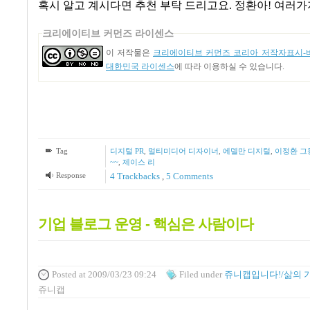
혹시 알고 계시다면 추천 부탁 드리고요
. 정환아! 여러
크리에이티브 커먼즈 라이센스
이 저작물은
크리에이티브 커먼즈 코리아 저작자표시-비
대한민국 라이센스
에 따라 이용하실 수 있습니다.
Tag
디지털 PR
,
멀티미디어 디자이너
,
에델만 디지털
,
이정환 그
~~
,
제이스 리
Response
4
Trackbacks
,
5
Comments
기업 블로그 운영 - 핵심은 사람이다
Posted
at 2009/03/23 09:24
Filed
under
쥬니캡입니다!/삶의 
쥬니캡