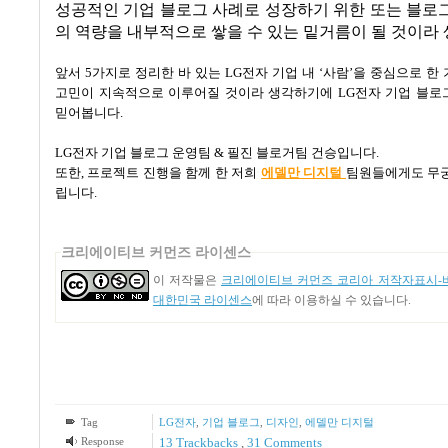
성공적인 기업 블로그 사례로 성장하기 위한 또는 블로
의 역량을 내부적으로 쌓을 수 있는 밑거름이 될 것이라
앞서
5
가지로 정리한 바 있는
LG
전자 기업 내
‘
사람
’
을 중심으로 한
고민이 지속적으로 이루어질 것이라 생각하기에
LG
전자 기업 블로
믿어봅니다
.
LG
전자 기업 블로그 운영팀
&
필진 블로거팀 건승입니다
.
또한
,
프로젝트 진행을 함께 한 저희
에델만 디지털
팀원들에게도 무궁
립니다
.
크리에이티브 커먼즈 라이센스
이 저작물은
크리에이티브 커먼즈 코리아 저작자표시-비
대한민국 라이센스
에 따라 이용하실 수 있습니다.
Tag
LG전자
,
기업 블로그
,
디자인
,
에델만 디지털
Response
13
Trackbacks
,
31
Comments