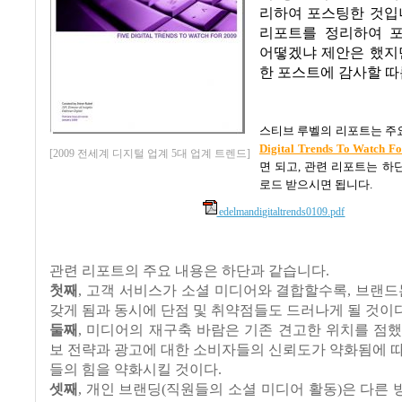
리하여 포스팅한 것입
리포트를 정리하여 
어떻겠냐 제안은 했지
한 포스트에 감사할 
스티브 루벨의 리포트는 주
Digital Trends To Watch F
[2009 전세계 디지털 업계 5대 업계 트렌드]
면
되고
,
관련
리포트는
하
로드
받으시면
됩니다
.
edelmandigitaltrends0109.pdf
관련 리포트의 주요 내용은 하단과 같습니다.
첫째
,
고객
서비스가
소셜
미디어와
결합할수록
,
브랜드
갖게
됨과
동시에
단점
및
취약점들도
드러나게
될
것이
둘째
,
미디어의
재구축
바람은
기존
견고한
위치를
점
보
전략과
광고에
대한 소비자들의
신뢰도가
약화됨에
들
의
힘을
약화시킬
것이다
.
셋째
,
개인
브랜딩
(
직원들의
소셜
미디어
활동
)
은
다른