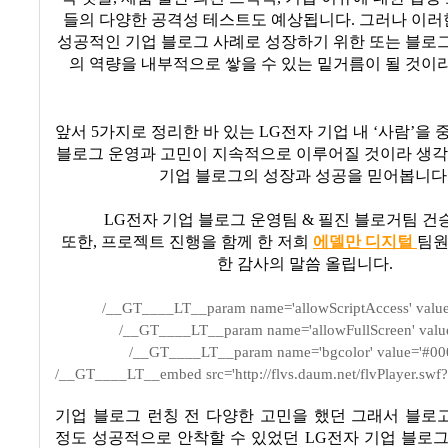
들의 다양한 공격성 테스트도 예상됩니다
.
그러나 이러
성공적인 기업 블로그 사례로 성장하기 위한 또는 블로
의 역량을 내부적으로 쌓을 수 있는 밑거름이 될 것이
앞서
5
가지로 정리한 바 있는
LG
전자 기업 내
‘
사람
’
을 
블로그 운영과 고민이 지속적으로 이루어질 것이라 생
기업 블로그의 성장과 성공을 믿어봅니다
LG
전자 기업 블로그 운영팀
&
필진 블로거팀 건
또한
,
프로젝트 진행을 함께 한 저희
에델만 디지털
팀원
한 감사의 말씀 올립니다
.
/__GT____LT__param name='allowScriptAccess' value
/__GT____LT__param name='allowFullScreen' value
/__GT____LT__param name='bgcolor' value='#00
/__GT____LT__embed src='http://flvs.daum.net/flvPlayer.swf
기업 블로그 런칭 전 다양한 고민을 했던 그래서 블로
정도 성공적으로 안착할 수 있었던
LG
전자 기업 블로그