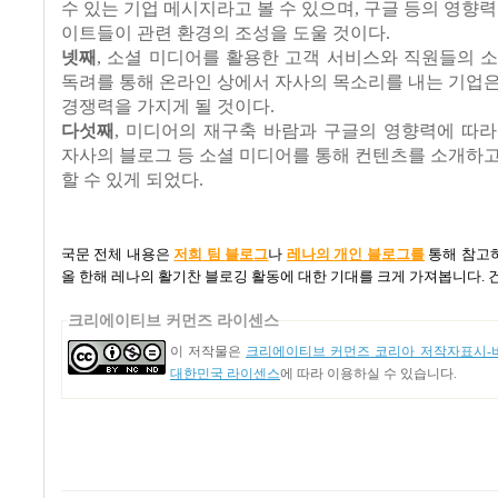
수
있는
기업
메시지라고
볼
수
있으며
,
구글
등의
영향력
이트들이 관련
환경의
조성을
도울
것이다
.
넷째
,
소셜
미디어를
활용한
고객
서비스와
직원들의
독려를
통해
온라인
상에서 자사의
목소리를
내는
기업
경쟁력을
가지게
될
것이다
.
다섯째
,
미디어의
재구축
바람과
구글의
영향력에
따라
자사의
블로그
등
소셜
미디어를
통해
컨텐츠를
소개하
할
수
있게
되었다
.
국문 전체 내용은
저
희
팀
블
로
그
나
레
나
의
개
인
블
로
그
를
통해 참고
올 한해 레나의 활기찬 블로깅 활동에 대한 기대를 크게 가져봅니다
.
크리에이티브 커먼즈 라이센스
이 저작물은
크리에이티브 커먼즈 코리아 저작자표시-비
대한민국 라이센스
에 따라 이용하실 수 있습니다.