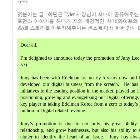
쥬니,
덧붙이는 글 : 하단은 Tyler 사장님이 사내에 공유해주신
포먼스 이야기를 하다가 저의 개인적인 취미(와이프와 
츠)로 스토리를 마무리해주시는 센스에 다시 한번 감사 
Dear all,
I’m delighted to announce today the promotion of Juny Lee 
사
).
Juny has been with Edelman for nearly 5 years now and h
developed our digital business from the scratch. He has 
initiatives to the leading position in the market, played an i
positioning, growing and evangelizing our Digital offerings
key player in taking Edelman Korea from a zero to today
million in Digital related revenue.
Juny’s promotion is due to not only his great ability t
relationship, and grow businesses, but also his ability to 
clutter to identify the heart of an issue. Juny has alw