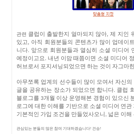
클럽이
출발한지
얼마되지
않아, 제 지인
관련
있고, 아직 회원분들의
콘텐츠가
많이
업데이
니다.
앞으로
회원분들과
열심히
소셜
미디어
예정이고요
내년
이맘
때쯤이면
소셜
미디어
.
허브로서
포지셔닝되었으면
하는
것이
자그마
아무쪼록
업계의
선수들이
많이
모여서
자신의
글을
공유하는
장소가
되었으면
합니다
클럽
.
블로그를
개월
이상
운영해본
경험이
있으신
3
로그에
대한
이해를
기반으로
소셜
미디어
연관
기본적인
가입
조건을
만들었사오니
넓은
이해
,
관심있는
분들의
많은
참여
기대하겠습니다! 건승!