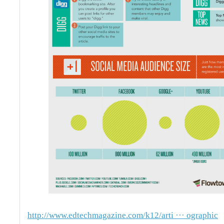
http://www.edtechmagazine.com/k12/arti ··· ographic