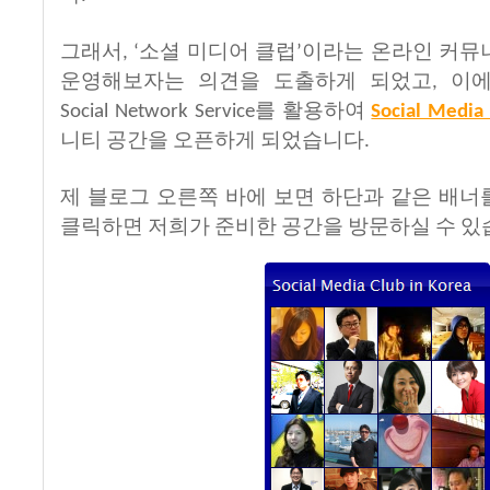
그래서
소셜
미디어
클럽
이라는
온라인
커뮤
, ‘
’
운영해보자는
의견을
도출하게
되었고
이
,
를
활용하여
Social Network Service
Social Media 
니티
공간을
오픈하게
되었습니다
.
제
블로그
오른쪽
바에
보면
하단과
같은
배너
클릭하면
저희가
준비한
공간을
방문하실
수
있