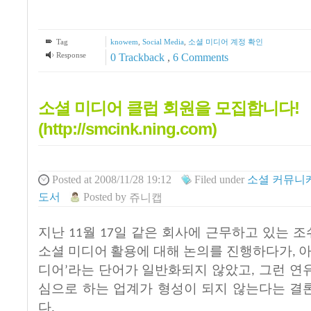
Tag
knowem
,
Social Media
,
소셜 미디어 계정 확인
Response
0 Trackback
,
6
Comments
소셜 미디어 클럽 회원을 모집합니다!
(http://smcink.ning.com)
Posted
at 2008/11/28 19:12
Filed
under
소셜 커뮤니케
도서
Posted
by
쥬니캡
지난
월
일
같은
회사에
근무하고
있는
조
11
17
소셜
미디어
활용에
대해
논의를
진행하다가
,
디어
라는
단어가
일반화되지
않았고
그런
연
’
,
심으로
하는
업계가
형성이
되지
않는다는
결
다
.