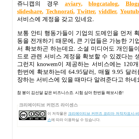
쥬니캡의 경우
aviary
,
blogcatalog
,
Blog
slideshare
,
Technorati
,
Twitter
,
viddler
,
Youtub
서비스에 계정을 갖고 있네요
.
보통 안티 행동가들이 기업의 도메인을 먼저 
동을 전개하기 때문에
,
큰 기업들은 가능한 기
서 확보하곤 하는데요
.
소셜 미디어도 개인들이
드로 관련 서비스 계정을 확보할 수 있겠다는 
그런지
knowem
이 제공하는 서비스에는
120
개
한번에 확보하는데
64.95
달러
,
매월
9.95
달러
장하는 서비스에 있을 때마다 알려준다고 하네
참 봉이 김선달 같은 비즈니스죠
.
시험 삼아 한번들 해보시죵
!
크리에이티브 커먼즈 라이센스
이 저작물은
크리에이티브 커먼즈 코리아 저작자표시-비영
스
에 따라 이용하실 수 있습니다.