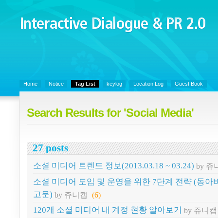
Interactive Dialogue &
PR 2.0
Juny's Blog is open for sharing personal experience and knowledge on k
Communicaitons, Soft Skills, Social Media
Home
Notice
Tag List
keylog
Location Log
Guest Book
Search Results for 'Social Media'
27 posts
소셜 미디어 트렌드 정보(2013.03.18 ~ 03.24)
by 
소셜 미디어 도입 및 운영을 위한 7단계 전략 (동
고문)
by 쥬니캡
(6)
120개 소셜 미디어 내 계정 현황 알아보기
by 쥬니캡