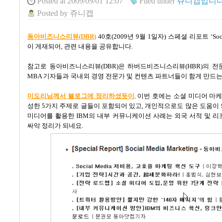
Posted
at 2009/09/01 12:07
Filed
under
쥬니캡입니다!
Posted
by
쥬니캡
동아비즈니스리뷰
(DBR)
40
호
(2009년 9
월
1
일자
)
스페셜 리포트
‘So
이 게재되어
,
관련 내용을 공유합니다
.
참고로 동아비즈니스리뷰
(DBR)
은 하버드비즈니스리뷰
(HBR)
의 전
MBA
기자들과 국내외 경영 전문가 및 컨텐츠 파트너들이 함게 만드
미
도
리
님
께서
블
로
그에
정
리
하
셨
듯
이
,
이번
호에는
소셜
미디어
마
성한
5
가지
주제로
글들이
포함되어
있고
,
개인적으로도
많은
도움이
미디어를
활용한
IBM
의
내부
커뮤니케이션
사례는
외국
서적
및
리
싸악
정리가
되네요
.