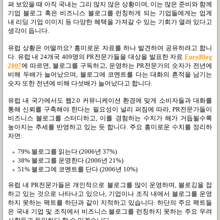
펴 보았을 때 아직 국내는 그리 많지 않은 상황이며, 이는 많은 준비와 함께
기업 블로그 혹은 비즈니스 블로그를 런칭하게 되는 기업들에게는 업계
내 리딩 기업 이미지 등 다양한 혜택을 가져갈 수 있는 기회가 열려 있다고
생각이 듭니다.
유럽 상황은 어떨까요? 흥미로운 자료를 하나 발견하여 공유하려고 합니
다. 유럽 내 24개국 409명의 PR전문가들을 대상을 발표한 자료
EuroBlog
2007
에 따르면, 블로그를 구독하고, 운영하는 PR전문가의 숫자가 전년에
비해 두배가 늘어났으며, 블로그에 코멘트를 다는 대화의 흔적을 남기는
숫자 또한 전년에 비해 다섯배가 늘어났다고 합니다.
유럽 내 국가에서도 웹2.0 커뮤니케이션 환경에 맞게 소비자들과 대화를
통해 신뢰를 구축해야 한다는 필요성이 널리 퍼짐에 따라, PR전문가들이
비즈니스 블로그를 스터디하고, 이를 경험하는 수치가 해가 거듭될수록
높아지는 추세를 반영하고 있는 듯 합니다. 주요 흥미로운 수치를 정리하
자면:
79% 블로그를 읽는다 (2006년 37%)
38% 블로그를 운영한다 (2006년 21%)
51% 블로그에 코멘트를 단다 (2006년 10%)
유럽 내 PR전문가들은 개인적으로 블로그를 많이 운영하며, 블로깅을 접
하고 있는 것으로 나타나고 있으나, 기업이나 조직 내에서 블로그를 운영
하지 못하는 팩트를 하단과 같이 지적하고 있습니다. 하단의 주요 팩트들
은 국내 기업 및 조직에서 비즈니스 블로그를 런칭하지 못하는 주요 우려