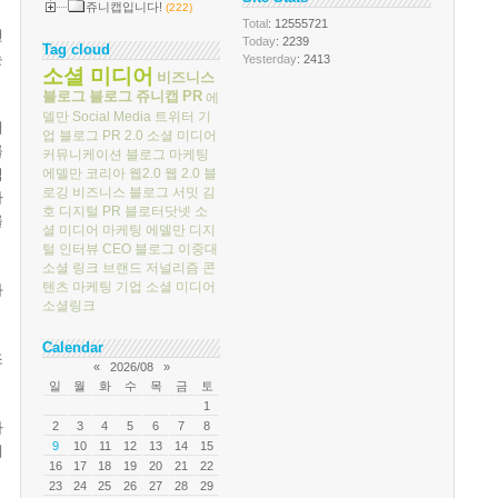
쥬니캡입니다!
(222)
Total
: 12555721
캔
Today
: 2239
Tag cloud
는
Yesterday
: 2413
소셜 미디어
비즈니스
블로그
블로그
쥬니캡
PR
에
델만
Social Media
트위터
기
개
업 블로그
PR 2.0
소셜 미디어
를
커뮤니케이션
블로그 마케팅
에델만 코리아
웹2.0
웹 2.0
블
적
로깅
비즈니스 블로그 서밋
김
사
호
디지털 PR
블로터닷넷
소
를
셜 미디어 마케팅
에델만 디지
털
인터뷰
CEO 블로그
이중대
소셜 링크
브랜드 저널리즘
콘
텐츠 마케팅
기업 소셜 미디어
와
소셜링크
Calendar
조
«
2026/08
»
일
월
화
수
목
금
토
1
가
2
3
4
5
6
7
8
9
10
11
12
13
14
15
해
16
17
18
19
20
21
22
23
24
25
26
27
28
29