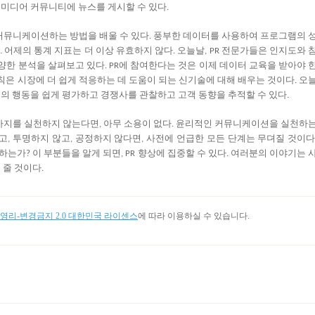
미디어
커뮤니티에
뉴스를
게시할
수
있다
.
커뮤니케이션하는
방법을
배울
수
있다
풍부한
데이터를
사용하여
프로그램의
.
어제의
통계
지표는
더
이상
유효하지
않다
오늘날
전문가들은
인지도와
.
.
, PR
양한
분석을
살펴보고
있다
에
참여한다는
것은
이제
데이터
교육을
받아야
. PR
칙은
시장에
더
쉽게
적응하는
데
도움이
되는
신기술에
대해
배우는
것이다
오
.
객의
행동을
쉽게
평가하고
경쟁사를
관찰하고
고객
동향을
추적할
수
있다
.
가지를
실천하지
않는다면
아무
소용이
없다
윤리적인
커뮤니케이션을
실천하
,
.
고
투명하지
않고
공정하지
않다면
사전에
언급한
모든
단계는
무뎌질
것이
,
,
,
하는가
이
부분들을
알게
되면
향상에
집중할
수
있다
여러분의
이야기는
?
, PR
.
을
줄
것이다
.
리-변경금지 2.0 대한민국 라이센스
에 따라 이용하실 수 있습니다.