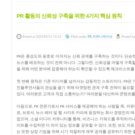
PR 활동의 신뢰성 구축을 위한 4가지 핵심 원칙
Posted
at 2023/03/12 15:15
Filed
under
PR 커뮤니케이션
Posted
b
은
충성도와
옹호로
이어지는
신뢰
관계를
구축하는
것이다
단순
PR
.
뉴스를
배포하는
것이
전혀
아니다
그렇다면
신뢰성을
어떻게
구축
.
,
을
위해
어떤
분야에
집중해야
하는지
확인할
수
있도록
체크리스트를
첫
번째
원칙은
기존
미디어를
넘어서는
감동적인
스토리이다
은
. PR
인플루언서들의
관심을
끌기
위해
타겟팅된
관계
구축
전략이
필요할
있다
여러분은
고객과
직접
소통하는가
여러분을
대신하여
콘텐츠
.
?
다음으로
전문가로서
서비스를
제공해야
하는
사람들
즉
커뮤
, PR
PR
,
료
브로셔
뉴스
레터
및
웹
사이트
카피에
등장하는
회사
경영진의
메
,
,
없으며
소셜
미디어
커뮤니티를
통해
비즈니스
키워드를
추적하거
,
,
이트를
수집하면
더
의미
있는
정보를
공유할
수
있다
또한
보도
자료
.
,
는
또한
상장
기업을
위해
시기
적절하게
재무
공개를
공유하기
위한