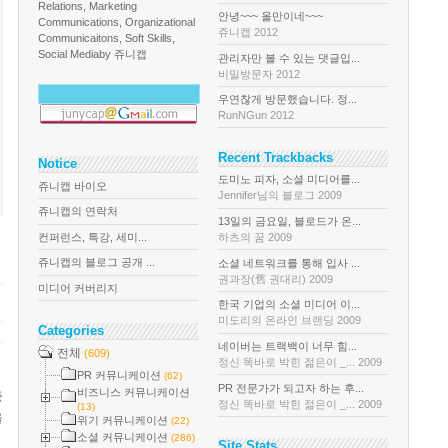
Relations, Marketing
안녕~~~ 올만이네~~~
Communications, Organizational
쥬니캡 2012
Communicaitons, Soft Skills,
Social Media
by 쥬니캡
관리자만 볼 수 있는 댓글입...
비밀방문자 2012
우연찮게 방문했습니다. 정...
RunNGun 2012
Recent Trackbacks
Notice
도미노 피자, 소셜 미디어를...
쥬니캡 바이오
Jennifer님의 블로그 2009
쥬니캡의 연락처
13일의 금요일, 블로드가 온...
컨퍼런스, 특강, 세미...
하츠의 꿈 2009
쥬니캡의 블로그 공개 ...
소셜 네트워크를 통해 입사 ...
권과장(舊 권대리) 2009
미디어 커버리지
한국 기업의 소셜 미디어 이...
미도리의 온라인 브랜딩 2009
Categories
네이버는 트랙백이 너무 힘...
전체
(609)
정신 똑바로 박힌 젊은이 _... 2009
PR 커뮤니케이션
(62)
PR 전문가가 되고자 하는 후...
비즈니스 커뮤니케이션
중
정신 똑바로 박힌 젊은이 _... 2009
(13)
을
위기 커뮤니케이션
(22)
소셜 커뮤니케이션
(286)
Site Stats