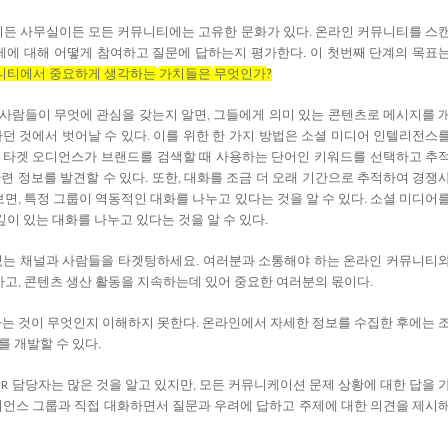
티든
사무실이든
모든
커뮤니티에는
고유한
문화가
있다
온라인
커뮤니티를
스
.
제에
대해
어떻게
참여하고
질문에
답하는지
평가한다
이
첫번째
단계의
목표
.
니티에서
중요하게
생각하는
가치들은
무엇인가
?
사람들이
무엇에
관심을
갖는지
알면
그들에게
의미
있는
콘텐츠로
메시지를
,
하던
것에서
벗어날
수
있다
이를
위한
한
가지
방법은
소셜
미디어
인텔리전스
.
타겟
오디언스가
브랜드를
검색할
때
사용하는
단어인
키워드를
선택하고
추
관련
정보를
발견할
수
있다
또한
대화를
조금
더
오래
기간으로
추적하여
경쟁
.
,
보면
특정
그룹이
역동적인
대화를
나누고
있다는
것을
알
수
있다
소셜
미디어
,
.
깊이
있는
대화를
나누고
있다는
것을
알
수
있다
.
있는
채널과
사람들을
타겟팅하세요
여러분과
소통해야
하는
온라인
커뮤니티
.
하고
콘텐츠
생산
활동을
지속하는데
있어
중요한
여러분의
몫이다
,
.
하는
것이
무엇인지
이해하지
못한다
온라인에서
자세한
정보를
수집한
후에는
.
를
개발할
수
있다
.
담당자는
많은
것을
알고
있지만
모든
커뮤니케이션
문제
상황에
대한
답을
PR
,
디언스
그룹과
직접
대화하면서
질문과
우려에
답하고
주제에
대한
의견을
제시