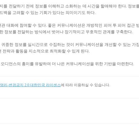
지를
전달하기
전에
정보를
이해하고
소화하는
데
시간을
할애해야
한다
정보
.
드백을
고려할
수
있는
기회가
있다는
의미이기도
하다
.
연관
대화에
참여할
수
있다
좋은
커뮤니케이션은
개방적인
피어
투
피어
접근
.
한
정보를
전달하는
방식에서
벗어나
장기적이고
우호적인
관계를
구축한다
.
이
귀중한
정보를
실시간으로
수집하는
것이
커뮤니케이션을
개선할
수
있는
가
션
전략과
활동을
지소적으로
최적화할
수
있게
된다
.
오디언스의
흥미를
유발하여
더
나은
커뮤니케이션을
위한
기반을
마련한다
.
리-변경금지 2.0 대한민국 라이센스
에 따라 이용하실 수 있습니다.