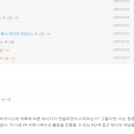
2007/03/23
2007/03/10
2007/03/08
y 쥬니캡
(4)
2007/03/05
2007/02/25
구축시 10가지 조언)
by 쥬니캡
(4)
2007/02/20
by 쥬니캡
2007/02/19
니캡
(4)
2007/02/17
 쥬니캡
(5)
y
쥬니캡
비즈니스에
계획에
따른
메시지가
전달되면서
시작되는가
그렇다면
이는
청
?
,
않다
더
나은
커뮤니케이션
활동을
진행할
수
있는
단계
접근
방식의
개념
.
PR
8