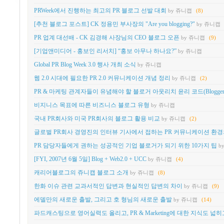
PRWeek에서 진행하는 최고의 PR 블로그 선발 대회
by 쥬니캡
(8)
[추천 블로그 포스트] CK 정용민 부사장의 "Are you blogging?"
by 쥬니캡
PR 업계 대선배 - CK 김경해 사장님의 CEO 블로그 오픈
by 쥬니캡
(9)
[기업앤미디어 - 홍보인 리서치] “홍보 아무나 하나요?”
by 쥬니캡
Global PR Blog Week 3.0 행사 개최 소식
by 쥬니캡
웹 2.0 시대에 필요한 PR 2.0 커뮤니케이션 개념 정리
by 쥬니캡
(2)
PR & 마케팅 관계자들이 유념해야 할 블로거 아웃리치 윤리 코드(Blogger Outreac
비지니스 목표에 따른 비즈니스 블로그 유형
by 쥬니캡
국내 PR회사와 미국 PR회사의 블로그 활용 비교
by 쥬니캡
(2)
글로벌 PR회사 경영진의 인터뷰 기사에서 접하는 PR 커뮤니케이션 환경
PR 담당자들에게 권하는 성공적인 기업 블로거가 되기 위한 10가지 팁
b
[FYI, 2007년 6월 5일] Blog + Web2.0 + UCC
by 쥬니캡
(4)
캐리어블로그의 쥬니캡 블로그 소개
by 쥬니캡
(8)
한화 이슈 관련 교과서적인 답변과 현실적인 답변의 차이
by 쥬니캡
(9)
에델만의 새로운 출발, 그리고 호 형님의 새로운 출발
by 쥬니캡
(14)
파드캐스팅으로 영어실력도 올리고, PR & Marketing에 대한 지식도 넓히