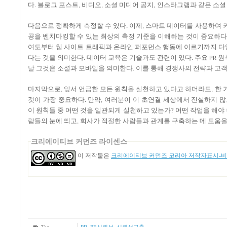
다
블로그
포스트
비디오
소셜
미디어
공지,
인스타그램과
같은
소셜
.
,
,
다음으로
정확하게
측정할
수
있다
이제
스마트
데이터를
사용하여
.
,
공을
벤치마킹할
수
있는
최상의
측정
기준을
이해하는
것이
중요하다
여도부터
웹
사이트
트래픽과
온라인
퍼포먼스
행동에
이르기까지
다
다는
것을
의미한다
데이터
교육은
기술과도
관련이
있다
주요
원
.
.
PR
날
그것은
소셜과
모바일을
의미한다
이를
통해
경쟁사의
전략과
고
.
마지막으로
앞서
언급한
모든
원칙을
실천하고
있다고
하더라도
한
,
,
것이
가장
중요하다
만약
여러분이
이
초연결
세상에서
진실하지
않
.
,
이
원칙들
중
어떤
것을
일관되게
실천하고
있는가
어떤
작업을
해야
?
람들의
눈에
띄고
회사가
적절한
사람들과
관계를
구축하는
데
도움
,
크리에이티브 커먼즈 라이센스
이 저작물은
크리에이티브 커먼즈 코리아 저작자표시-비영