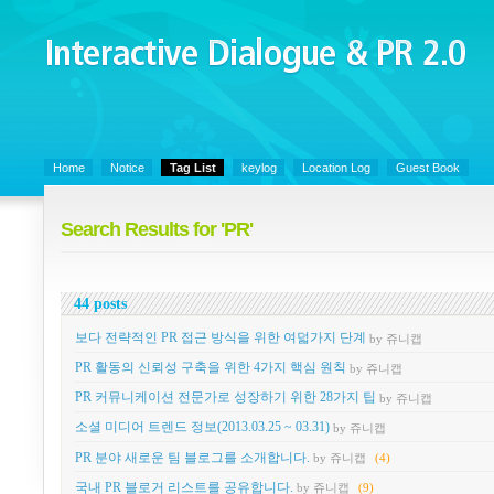
Interactive Dialogue &
PR 2.0
Juny's Blog is open for sharing personal experience and knowledge on ke
Home
Notice
Tag List
keylog
Location Log
Guest Book
Search Results for 'PR'
44 posts
보다 전략적인 PR 접근 방식을 위한 여덟가지 단계
by 쥬니캡
PR 활동의 신뢰성 구축을 위한 4가지 핵심 원칙
by 쥬니캡
PR 커뮤니케이션 전문가로 성장하기 위한 28가지 팁
by 쥬니캡
소셜 미디어 트렌드 정보(2013.03.25 ~ 03.31)
by 쥬니캡
PR 분야 새로운 팀 블로그를 소개합니다.
by 쥬니캡
(4)
국내 PR 블로거 리스트를 공유합니다.
by 쥬니캡
(9)