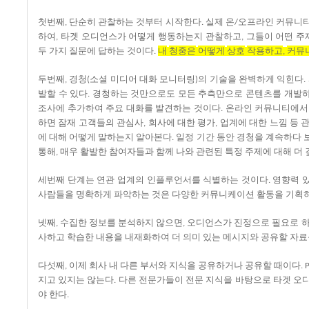
첫번째
단순히
관찰하는
것부터
시작한다
실제
온
오프라인
커뮤니
,
.
/
하여
타겟
오디언스가
어떻게
행동하는지
관찰하고
그들이
어떤
주
,
,
두
가지
질문에
답하는
것이다
내
청중은
어떻게
상호
작용하고
커뮤
.
,
두번째
경청
소셜
미디어
대화
모니터링
의
기술을
완벽하게
익힌다
,
(
)
.
발할
수
있다
경청하는
것만으로도
모든
추측만으로
콘텐츠를
개발
.
조사에
추가하여
주요
대화를
발견하는
것이다
온라인
커뮤니티에서
.
하면
잠재
고객들의
관심사
회사에
대한
평가
업계에
대한
느낌
등
,
,
에
대해
어떻게
말하는지
알아본다
일정
기간
동안
경청을
계속하다
.
통해
매우
활발한
참여자들과
함께
나와
관련된
특정
주제에
대해
더
,
세번째
단계는
연관
업계의
인플루언서를
식별하는
것이다
영향력
.
사람들을
명확하게
파악하는
것은
다양한
커뮤니케이션
활동을
기획
넷째
수집한
정보를
분석하지
않으면
오디언스가
진정으로
필요로
,
,
사하고
학습한
내용을
내재화하여
더
의미
있는
메시지와
공유할
자료
다섯째
이제
회사
내
다른
부서와
지식을
공유하거나
공유할
때이다
,
. 
지고
있지는
않는다
다른
전문가들이
전문
지식을
바탕으로
타겟
오
.
야
한다
.