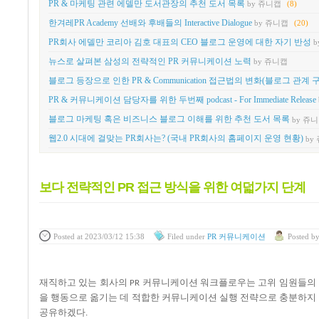
PR & 마케팅 관련 에델만 도서관장의 추천 도서 목록
by 쥬니캡
(8)
한겨레PR Academy 선배와 후배들의 Interactive Dialogue
by 쥬니캡
(20)
PR회사 에델만 코리아 김호 대표의 CEO 블로그 운영에 대한 자기 반성
b
뉴스로 살펴본 삼성의 전략적인 PR 커뮤니케이션 노력
by 쥬니캡
블로그 등장으로 인한 PR & Communication 접근법의 변화(블로그 관계 
PR & 커뮤니케이션 담당자를 위한 두번째 podcast - For Immediate Release
블로그 마케팅 혹은 비즈니스 블로그 이해를 위한 추천 도서 목록
by 쥬
웹2.0 시대에 걸맞는 PR회사는? (국내 PR회사의 홈페이지 운영 현황)
by
보다 전략적인 PR 접근 방식을 위한 여덟가지 단계
Posted
at 2023/03/12 15:38
Filed
under
PR 커뮤니케이션
Posted
b
재직하고
있는
회사의
커뮤니케이션
워크플로우는
고위
임원들의
PR
을
행동으로
옮기는
데
적합한
커뮤니케이션
실행
전략으로
충분하지
공유하겠다
.