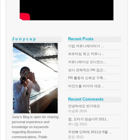
J u n y c a p
Recent Posts
기업 커뮤니케이터가 ...
파트타임 최고 커뮤니...
커뮤니케이션 오디언스...
보다 전략적인 PR 접근...
PR 활동의 신뢰성 구축...
마인드풀 리더의 대표 ...
Recent Comments
안녕하세요 반가워요
이승희 2016
Juny's Blog is open for sharing
옙, 오타가 맞슴다!!! 2011...
personal experience and
쥬니캡 2013
knowledge on keywords
regarding Business
두번째 단락에 2011년 8월 ...
communications, Public
문진 2013