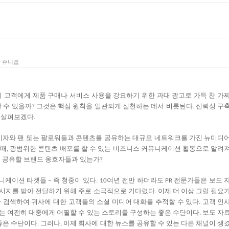
y
쥬니캡
히
고객에게
제품
구매나
서비스
사용을
강요하기
위한
과대
광고로
가득
찬
가
할
수
있을까
그것은
핵심
원칙을
일관되게
실천하는
데서
비롯된다
신뢰성
구
?
.
살펴보겠다
.
기자와
팬
또는
팔로워들과
콘텐츠를
공유하는
대규모
네트워크를
가진
뉴미디
때
광범위한
콘텐츠
배포를
할
수
있는
비즈니스
커뮤니케이션
활동으로
알려
,
를
공유할
브랜드
옹호자들과
있는가
?
니케이션
타겟들
즉
청중이
있다
여년
전만
하더라도
전문가들은
보도
–
. 10
PR
시지를
받아
전달하기
위해
주로
소극적으로
기다렸다
이제
더
이상
그럴
필요
.
나
검색하여
귀사에
대한
고객들의
소셜
미디어
대화를
추적할
수
있다
고객
인
.
는
여전히
대중에게
어필할
수
있는
스토리를
구성하는
좋은
수단이다
보도
자
.
좋은
수단이다
그러나
이제
회사에
대한
뉴스를
공유할
수
있는
다른
채널이
생
.
,