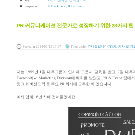
Tag
PR
,
PR신뢰성
,
신뢰성구축
Response
0 Trackback
,
0 Comment
PR 커뮤니케이션 전문가로 성장하기 위한 28가지 팁
Posted
at 2014/05/15 17:57
Filed
under
쥬니캡입니다!/강의, 기사 및 기
저는
1999
년
1
월 대우그룹에 입사해 그룹사 교육을 받고
, 2
월 대우
Daewoo
에서
Marketing Division
에 배치를 받았고
, PR & Event
팀에서
링크
-
웨버샌드윅 등 주요
PR
회사에 근무한 바 있습니다
.
이제 업계
16
년 차에 접어들었네요
.