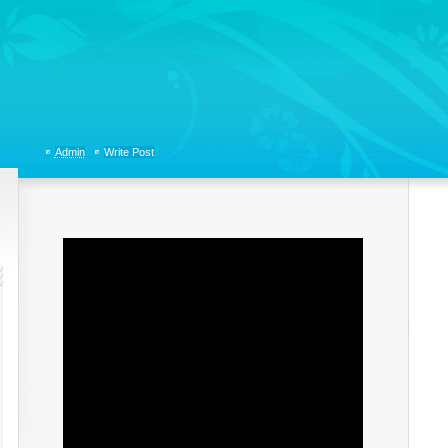
tions, Organizational Communicaitons, Soft Skills, Social Media
Admin
Write Post