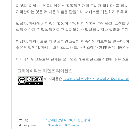
여섯째
이제
커뮤니케이션
활동을
전개할
준비가
되었다
즉
메시
,
PR
.
,
처리한다는
것은
더
나은
제품을
만들거나
서비스를
개선하기
위해
피
일곱째
자사에
의미있는
활동이
무엇인지
정확히
파악하고
브랜드
,
,
식을
취한다
진정성을
가지고
참여하여
스팸성
메시지나
청중과
무관
.
여덟째
마지막으로
타겟
오디언스들의
지속적인
피드백을
받는다
,
.
좋은
방법이며
자사
비즈니스
브랜드
서비스에
대한
커뮤니케이
,
,
,
PR
이
가지
워크플로우
단계는
오디언스와
관련된
스토리텔링과
뉴스로
8
크리에이티브 커먼즈 라이센스
이 저작물은
크리에이티브 커먼즈 코리아 저작자표시-비영
Tag
8단계접근방식
,
PR
,
PR접근방식
Response
0 Trackback
,
0 Comment