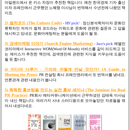
아일랜드에서 온 키스 차장이 추천한 책입니다. 예전 한국경제 기자 출신
이자 프레인에서 근무했던 노혜령 이사님이 번역해서 수년전에 나왔던 책
이죠.
2) 컬처코드 (The Culture Code)
- HS' pick!
: 정신분석학자이자 문화인
류학자인 저자가 컬쳐 코드라는 키워드로 문화에 관련된 질문과 그 답을
제시하고 있네요. 문화마케팅하는 분들에게 도움이 될 듯.
3) 검색마케팅 이야기 (Search Engine Marketing)
- Jace's pick
에델만
코리아에서 Interactive WOM(Word Of Mouth) 서비스를 같이 리드하고 있
는 제이스가 추천한 책인데, 검색엔진에 관련한 지식을 키우는데 도움이
될 듯 합니다.
4) 미디어 다루기 - 기자와 어떻게 만날 것인가? (A Guide to
Meeting the Press)
:
PR 컨설팅 회사 프레인앤리에서 또 번역서를 냈네요.
언론관계 관련 내용인가 봅니다.
5) 똑똑한 홍보팀을 만드는 실전 홍보 세미나 (The Seminar for Real
PR Practice)
:
PR회사 메타커뮤니케이션에서 근무하셨던 김태욱 이사님
이 내신 책입니다. 여러가지 사내 스터디용으로 모아놓았던 자료들을 엮
어서 내셨다네요.