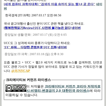
[세계 컴퓨터 과학자대회] "검색자 마음 속까지 읽는
웹3.0
곧 온다"
네이
버
한국경제 [IT/과학] 2007.03.17 오전 08:56
국내 광고대행사 출신인 분이 UCC 관련 책을 냈다고 하네요.
[행복한책읽기Review]
UCC 사전에 불가능은 없다
네이버
중앙일보 생활/문화
|
2007.03.17 (토) 오전 6:05
UCC도 그 성격에 따라 종류가 다양하다고 하네요.
'CC' 파워…
다양한 콘텐트로 UCC 진화
네이버
중앙일보 IT/과학
|
2007.03.18 (일) 오후 8:30
요즘 블로그 + UCC + 웹2.0 세가지 키워드로 뉴스를 검색하면, 단연코
UCC 관련 기사가 정말로 많이 보이네요. 정말로 뜨고 있는 키워드인가 봅
니다.
@JUNYCAP
크리에이티브 커먼즈 라이센스
이 저작물은
크리에이티브 커먼즈 코리아 저작자표
시-비영리-변경금지 2.0 대한민국 라이센스
에 따라
이용하실 수 있습니다.