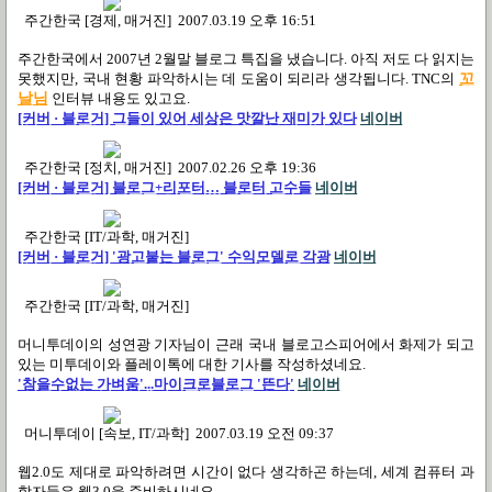
주간한국 [경제, 매거진] 2007.03.19 오후 16:51
주간한국에서 2007년 2월말 블로그 특집을 냈습니다. 아직 저도 다 읽지는
못했지만, 국내 현황 파악하시는 데 도움이 되리라 생각됩니다. TNC의
꼬
날님
인터뷰 내용도 있고요.
[커버 ·
블로거
] 그들이 있어 세상은 맛깔난 재미가 있다
네이버
주간한국 [정치, 매거진] 2007.02.26 오후 19:36
[커버 ·
블로거
] 블로그+리포터… 블로터 고수들
네이버
주간한국 [IT/과학, 매거진]
[커버 ·
블로거
] '광고붙는 블로그' 수익모델로 각광
네이버
주간한국 [IT/과학, 매거진]
머니투데이의 성연광 기자님이 근래 국내 블로고스피어에서 화제가 되고
있는 미투데이와 플레이톡에 대한 기사를 작성하셨네요.
'참을수없는 가벼움'...
마이크로블로그
'뜬다'
네이버
머니투데이 [속보, IT/과학] 2007.03.19 오전 09:37
웹2.0도 제대로 파악하려면 시간이 없다 생각하곤 하는데, 세계 컴퓨터 과
학자들은 웹3.0을 준비하시네요.