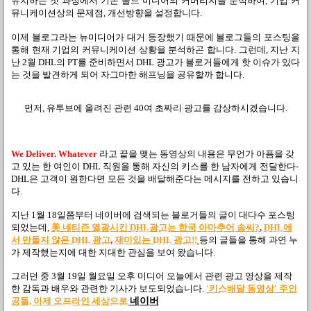
유치하는 첫 과정에서 기존 올드 미디어의 커버리지를 분석하여, 기업 커
뮤니케이션상의 문제점, 개선방향을 설정합니다.
이제 블로그라는 뉴미디어가 대거 등장했기 때문에 블로그들의 포스팅을
통해 현재 기업의 커뮤니케이션 상황을 분석하곤 합니다. 그런데, 지난 지
난 2월 DHL의 PT를 준비하면서 DHL 광고가 블로거들에게 핫 이슈가 있다
는 것을 발견하게 되어 자그마한 해프닝을 공유할까 합니다.
먼저, 유투브에 올려진 관련 40여 초짜리 광고를 감상하시겠습니다.
We Deliver. Whatever
라고 끝을 맺는 동영상의 내용은 무언가 아픔을 갖
고 있는 한 여인이 DHL 직원을 통해 자신의 키스를 한 남자에게 전달한다-
DHL은 고객이 원한다면 모든 것을 배달해준다는 메시지를 전하고 있습니
다.
지난 1월 18일쯤부터 네이버에 검색되는 블로거들의 글이 대다수 포스팅
되었는데,
美 네티즌 열광시킨 DHL광고는 한국 아마추어 솜씨?
,
DHL에
서 만들지 않은 DHL 광고
,
재미있는 DHL 광고!!
등의 글들을 통해 과연 누
가 제작했는지에 대한 지대한 관심을 보여 왔습니다.
그러던 중 3월 19일 월요일 오후 미디어 오늘에서 관련 광고 영상을 제작
한 감독과 배우와 관련한 기사가 보도되었습니다.
'키스배달 동영상' 주인
공들, 이제 오프라인 세상으로
네이버