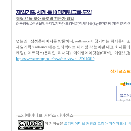
제일기획, 세계 톱 10 마케팅그룹 도약
창립 35돌 맞아 글로벌 전문가 영입
최근 창립 35주년을 맞은 제일기획(대표 김낙회)이 세계 톱(Top) 10 마케팅 커뮤니케
덧붙임 : 삼성홈페이지를 방문하니, i-alliance에 참가하는 회사들이 
제일기획 'i-alliance'에는 인터렉티브 마케팅 각 분야별 대표 회사들
케팅), 메트릭스(온라인 리서치), 에이엠에이닷컴(CRM), 이엠넷(검색
http://www.samsung.co.kr/news/biz_view ··· 3D119819
상기
포스트
블로거뉴
http://b
크리에이티브 커먼즈 라이센스
이 저작물은
크리에이티브 커먼즈 코리아 저작자표시-비영