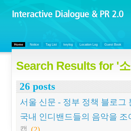
Interactive Dialogue &
PR 2.0
Juny's Blog is open for sharing personal experience and knowledge on ke
Home
Notice
Tag List
keylog
Location Log
Guest Book
Search Results f
26 posts
서울 신문 - 정부 정책 블로그
국내 인디밴드들의 음악을 조
캡
(2)