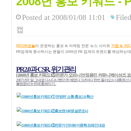
2008년 홍보 키워드 - 
Posted
at 2008/01/08 11:01
File
캡
미디어오늘
이 운영하는 홍보 & 마케팅 전문 뉴스 사이트
기업 & 미
PR업계에 종사하시는 분들이 2008년 PR 업계의 트랜드를 예상하는데
PR2.0과 CSR, 위기관리
[2008년 홍보 키워드]⑤전문가 오피니언/정용민 커뮤니케이션즈 
2007년은 말 그대로 다사다난했던 한 해였다. 5년마다 한번 돌아오는 대통령
불법로비 논란에 휩싸이기...
[2008년 홍보 키워드]①‘전방위’ 소통-홍보 2.0 확산
[2008년 홍보 키워드]②홍보맨 100명 설문조사
[2008년 홍보 키워드]③전문가 인터뷰/이종혁 프레인 대표