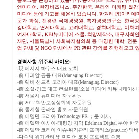
블로그를 운영하고 있습니다. 동아비즈니스리뷰, 유니타
앤미디어, 한경비즈니스, 주간한국, 온라인 마케팅 월간
미디어 등에 기고를 해온바 있습니다. 한겨레 PR아카데미,
문가 과정, 전경련 국제경영원, 흑자경영연구소, 한국
강대학교, 연세대학교, 고려대학교, 경희대학교, 이화
여자대학교, KBI뉴미디어 스쿨, 희망제작소, 대구사회
재단, 서울특별시 사회복지협의회 등 다양한 대학, 전문 
업 단체 및 NGO 단체에서 PR 관련 강의를 진행해오고 
경력사항 위주의 바이오:
-現 메시지 하우스 대표 코치
-
前 더피알 공동 대표(Managing Director)
-
前 웨버 샌드윅 코리아 대표(Managing Director)
-前 소셜-링크 대표 컨설턴트(소셜 미디어 커뮤니케이션 
-前 서울시 뉴미디어 자문위원
-前 2012 핵안보정상회의 자문위원
-前 통계청 온라인 홍보 자문위원
-前 에델만 코리아 Technology PR 부문 이사,
-前 에델만 아시아-태평양 지역 Edelman Digital 분야 
-前 에델만 코리아 이슈/위기관리 프랙티스(practice) 멤버
-다수의 위기관리 및 미디어 코칭 프로젝트 수행