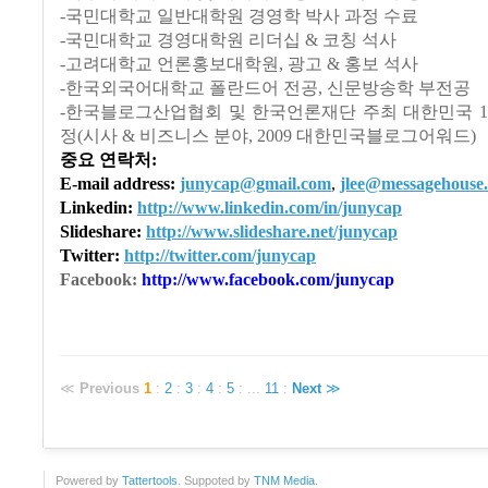
-국민대학교 일반대학원 경영학 박사 과정 수료
-국민대학교 경영대학원 리더십 & 코칭 석사
-고려대학교 언론홍보대학원, 광고 & 홍보 석사
-한국외국어대학교 폴란드어 전공, 신문방송학 부전공
-한국블로그산업협회 및 한국언론재단 주최 대한민국 1
정(시사 & 비즈니스 분야, 2009 대한민국블로그어워드)
중요 연락처:
E-mail address:
junycap@gmail.com
,
jlee@messagehouse
Linkedin:
http://www.linkedin.com/in/junycap
Slideshare:
http://www.slideshare.net/junycap
Twitter:
http://twitter.com/junycap
Facebook:
http://www.facebook.com/junycap
≪
Previous
1
:
2
:
3
:
4
:
5
:
...
11
:
Next
≫
Powered by
Tattertools
. Suppoted by
TNM Media
.