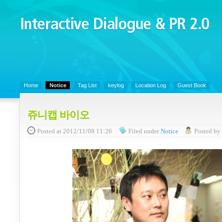
Interactive Dialogue &
PR 2.0
Juny's Blog is open for sharing personal experience and knowledge on k
Organizational Communicaitons, Soft Skills, Social Media
Home
Notice
Tag List
keylog
Location Log
Guest Book
쥬니캡 바이오
Posted
at 2012/11/08 11:26
Filed
under
Notice
Posted
b