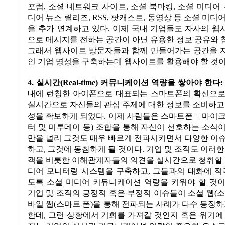
포럼
,
소셜 네트워크 사이트
,
소셜 북마킹
,
소셜 미디어
디어 뉴스 릴리즈
, RSS,
팟캐스트
,
동영상 등 소셜 미디
을 추가 연계하고 있다
.
이제 국내 기업들도 자사의 웹
으로 메시지를 전하는 공간이 아닌 유용한 정보 공유와
그래서 웹사이트 방문자들과 함께 만들어가는 공간을 
인 기업 명성을 구축하는데 웹사이트를 활용해야 할 것
4.
실시간
(Real-time)
커뮤니케이션 역량을 쌓아야 한다
:
내에 런칭한 아이폰으로 대표되는 스마트폰의 확신으로
실시간으로 자신들의 관심 주제에 대한 정보를 소비하고
성을 확보하게 되었다
.
이제 사람들은 스마트폰
+
마이크
터 및 미투데이 등
)
조합을 통해 자신이 선호하는 소식이
만을 널리 그것도 매우 빠르게 전파시키면서 다양한 이
하고
,
그것에 동참하게 될 것이다
.
기업 및 조직도 이러한
객을 비롯한 이해관계자들의 의견을 실시간으로 청취할 
디어 모니터링 시스템을 구축하고
,
그들과의 대화에 적
도록 소셜 미디어 커뮤니케이션 역량을 키워야 할 것
기업 및 조직의 긍정적 혹은 부정적 이슈들이 소셜 웹
(
소
바일 웹
(
스마트 폰
)
을 통해 전파되는 사례가 다수 등장하
한데
,
그런 상황에서 기회를 가져갈 것인지 혹은 위기에