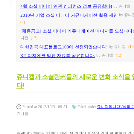
4월 소셜 미디어 연관 컨퍼런스 정보 공유함다!
by 쥬니캡
2010년 기업 소셜 미디어 커뮤니케이션 활용 제안
by 쥬니
(9)
[채용공고] 소셜 미디어 커뮤니케이션 매니저를 모십니다!
니캡
(17)
대한민국 대표블로그100에 선정되었습니다!
by 쥬니캡
(10
KT 디지에코 발표 자료를 공유합니다.
by 쥬니캡
(12)
쥬니캡과 소셜링커들의 새로운 변화 소식을
다!
Posted
at 2012/10/31 09:51
Filed
under
쥬니캡입니다!/삶의 
쥬니캡
수년마다 한번씩
11
월이 되면
,
제 커리어 인생에 있어 큰 변화가 일