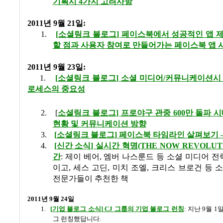
기획시
4
가지 고려사항
2011
년
9
월
21
일:
1.
[
소셜링크 블로그
]
페이스북에서 성공적인 앱 제
할 점과 사용자 참여로 만들어가는 페이스북 앱 
2011
년
9
월
23
일:
1.
[
소셜링크 블로그
]
소셜 미디어
/
커뮤니케이션시 
로세스의 중요성
2.
[
소셜링크 블로그
]
프로야구 관중
600
만 돌파 
현황 및 커뮤니케이션 방향
3.
[
소셜링크 블로그
]
페이스북 타임라인 살펴보기
4.
[
신간 소식
]
실시간 혁명
(THE NOW REVOLUT
간
: 제이 베어
,
엠버 나스룬드 등 소셜 미디어 전
이고
,
세스 고딘
,
미치 조엘
,
크리스 브로건 등 
전문가들이 추천한 책
2011
년
9
월
24
일
1.
[
기업 블로그 소식
] CJ
그룹의 기업 블로그 런칭
:
지난
9
월
1
그 런칭했답니다
.