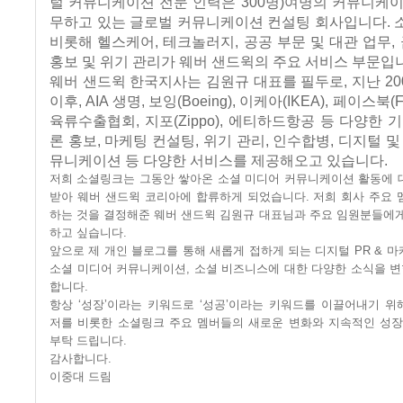
털 커뮤니케이션 전문 인력은
300
명
)
여명의 커뮤니케이
무하고 있는 글로벌 커뮤니케이션 컨설팅 회사입니다
.
비롯해 헬스케어
,
테크놀러지
,
공공 부문 및 대관 업무
,
홍보 및 위기 관리가 웨버 샌드윅의 주요 서비스 부문입
웨버 샌드윅 한국지사는 김원규 대표를 필두로
,
지난
20
이후
, AIA
생명
,
보잉
(Boeing),
이케아
(IKEA),
페이스북
(
육류수출협회
,
지포
(Zippo),
에티하드항공 등 다양한 기
론 홍보
,
마케팅 컨설팅
,
위기 관리
,
인수합병
,
디지털 및
뮤니케이션 등 다양한 서비스를 제공해오고 있습니다
.
저희 소셜링크는 그동안 쌓아온 소셜 미디어 커뮤니케이션 활동에 
받아 웨버 샌드윅 코리아에 합류하게 되었습니다
.
저희 회사 주요 
하는 것을 결정해준 웨버 샌드윅 김원규 대표님과 주요 임원분들에게
하고 싶습니다
.
앞으로 제 개인 블로그를 통해 새롭게 접하게 되는 디지털
PR &
마
소셜 미디어 커뮤니케이션
,
소셜 비즈니스에 대한 다양한 소식을 
합니다
.
항상
‘
성장
’
이라는 키워드로
‘
성공
’
이라는 키워드를 이끌어내기 위
저를 비롯한 소셜링크 주요 멤버들의 새로운 변화와 지속적인 성장
부탁 드립니다
.
감사합니다
.
이중대 드림