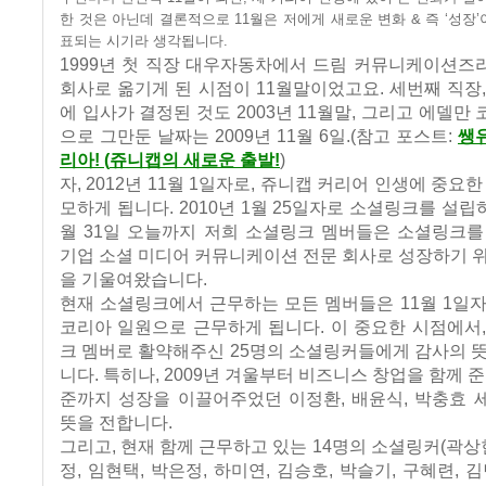
한 것은 아닌데 결론적으로
11
월은 저에게 새로운 변화
&
즉
‘
성장
’
표되는 시기라 생각됩니다
.
1999
년 첫 직장 대우자동차에서 드림 커뮤니케이션즈
회사로 옮기게 된 시점이
11
월말이었고요
.
세번째 직장
에 입사가 결정된 것도
2003
년
11
월말
,
그리고 에델만 
으로 그만둔 날짜는
2009
년
11
월
6
일
.(
참고 포스트
:
쌩
리아
! (
쥬니캡의 새로운 출발
!
)
자
, 2012
년
11
월
1
일자로
,
쥬니캡 커리어 인생에 중요한
모하게 됩니다
. 2010
년
1
월
25
일자로 소셜링크를 설립
월
31
일 오늘까지 저희 소셜링크 멤버들은 소셜링크를
기업 소셜 미디어 커뮤니케이션 전문 회사로 성장하기 
을 기울여왔습니다
.
현재 소셜링크에서 근무하는 모든 멤버들은
11
월
1
일자
코리아 일원으로 근무하게 됩니다
.
이 중요한 시점에서
크 멤버로 활약해주신
25
명의 소셜링커들에게 감사의 뜻
니다
.
특히나
, 2009
년 겨울부터 비즈니스 창업을 함께 
준까지 성장을 이끌어주었던 이정환
,
배윤식
,
박충효 
뜻을 전합니다
.
그리고
,
현재 함께 근무하고 있는
14
명의 소셜링커
(
곽상
정
,
임현택
,
박은정
,
하미연
,
김승호
,
박슬기
,
구혜련
,
김