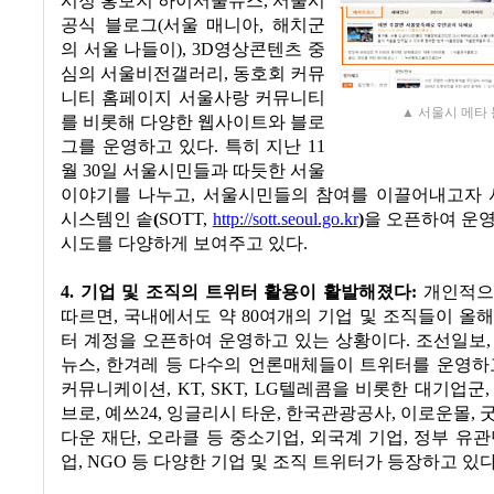
시정 홍보지 하이서울뉴스
,
서울시
공식 블로그
(
서울 매니아
,
해치군
의 서울 나들이
), 3D
영상콘텐츠 중
심의 서울비전갤러리
,
동호회 커뮤
니티 홈페이지 서울사랑 커뮤니티
▲ 서울시 메타
를 비롯해 다양한 웹사이트와 블로
그를 운영하고 있다
.
특히 지난
11
월
30
일 서울시민들과 따듯한 서울
이야기를 나누고
,
서울시민들의 참여를 이끌어내고자
시스템인 솥
(
SOTT,
http://sott.seoul.go.kr
)
을 오픈하여 운
시도를 다양하게 보여주고 있다
.
4.
기업 및 조직의 트위터 활용이 활발해졌다
:
개인적으
따르면
,
국내에서도 약
80
여개의 기업 및 조직들이 올
터 계정을 오픈하여 운영하고 있는 상황이다
.
조선일보
뉴스
,
한겨레 등 다수의 언론매체들이 트위터를 운영하
커뮤니케이션
, KT, SKT, LG
텔레콤을 비롯한 대기업군
브로
,
예쓰
24,
잉글리시 타운
,
한국관광공사
,
이로운몰
,
다운 재단
,
오라클 등 중소기업
,
외국계 기업
,
정부 유관
업
, NGO
등 다양한 기업 및 조직 트위터가 등장하고 있