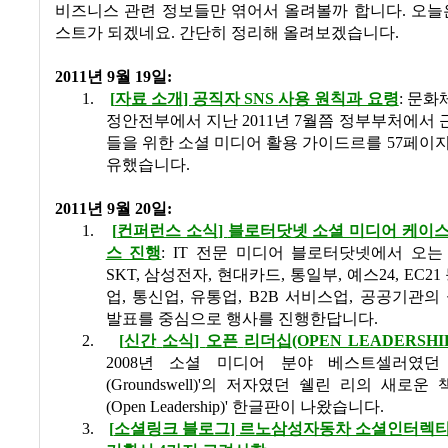
비즈니스 관련 정보들만 엮어서 올려볼까 합니다
.
오늘
스트가 되겠네요
.
간단히 정리해 올려보겠습니다
.
2011
년
9
월
19
일:
1.
[
자료 소개
]
공직자
SNS
사용 원칙과 요령
:
문화
정안전부에서 지난
2011
년
7
월쯤 정부부처에서 
들을 위한 소셜 미디어 활용 가이드르를
57
페이지
유했습니다
.
2011
년
9
월
20
일:
1.
[
컨퍼런스 소식
]
블로터닷넷 소셜 미디어 케이스
스 진행
: IT
전문 미디어 블로터닷넷에서 오는
SKT,
삼성전자
,
현대카드
,
통일부
,
예스
24, EC21
업
,
통신업
,
유통업
, B2B
서비스업
,
공공기관의
발표를
중심으로
행사를
진행한답니다
.
2.
[
신간
소식
]
오픈
리더십
(OPEN LEADERSHI
‎2008
년
소셜
미디어
분야
베스트셀러였던
(Groundswell)'
의
저자였던
쉘린
리의
새로운
(Open Leadership)'
한글판이
나왔습니다
.
3.
[
소셜링크 블로그
]
르노삼성자동차 소셜인터렉티