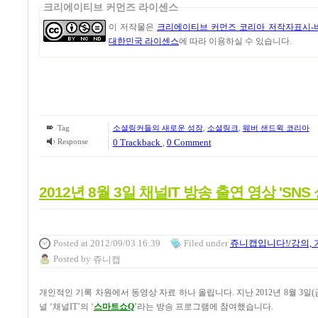
크리에이티브 커먼즈 라이센스
이 저작물은
크리에이티브 커먼즈 코리아 저작자표시-비
대한민국 라이센스
에 따라 이용하실 수 있습니다.
Tag
소셜링커들의 새로운 성장
,
소셜링크
,
웨버 샌드윅 코리아
Response
0 Trackback
,
0 Comment
2012년 8월 3일 채널IT 방송 출연 영상 'SNS
Posted
at 2012/09/03 16:39
Filed
under
쥬니캡입니다!/강의, 
Posted
by
쥬니캡
개인적인 기록 차원에서 동영상 자료 하나 올립니다
.
지난
2012
년
8
월
3
일
(
널
‘
채널
IT’
의
‘
스마트쇼
Q
’
라는 방송 프로그램에 참여했습니다
.