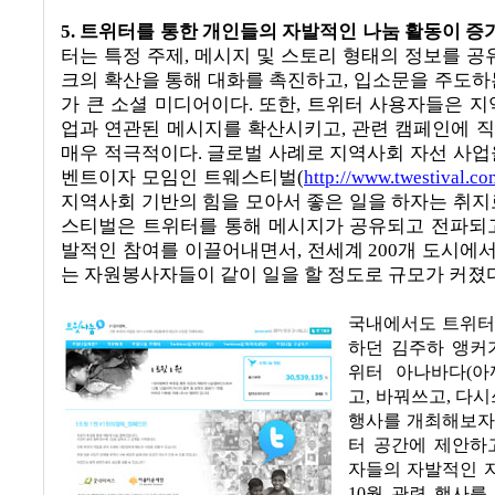
5.
트위터를 통한 개인들의 자발적인 나눔 활동이 
터는 특정 주제
,
메시지 및 스토리 형태의 정보를 공
크의 확산을 통해 대화를 촉진하고
,
입소문을 주도하
가 큰 소셜 미디어이다
.
또한
,
트위터 사용자들은 지
업과 연관된 메시지를 확산시키고
,
관련 캠페인에 
매우 적극적이다
.
글로벌 사례로 지역사회 자선 사업
벤트이자 모임인 트웨스티벌
(
http://www.twestival.co
지역사회 기반의 힘을 모아서 좋은 일을 하자는 취지
스티벌은 트위터를 통해 메시지가 공유되고 전파되
발적인 참여를 이끌어내면서
,
전세계
200
개 도시에
는 자원봉사자들이 같이 일을 할 정도로 규모가 커졌
국내에서도 트위터
하던
김주하
앵커
위터 아나바다
(
아
고
,
바꿔쓰고
,
다시
행사를 개최해보자
터 공간에 제안하
자들의 자발적인 
10
월 관련 행사를