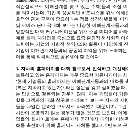
(stakeholder:
소
비자
,
주주
,
직원
,
투자자
,
정부
,
지역사회 
직간접적으로 이해관계를 맺고 있는 주체
)
들의 소셜 
를 의미하는데
,
기업의 성공적인 비즈니스를 위해 이해
호적인 관계 구축이 중요하다는 점을 생각해봤을때
,
이제
및 서비스 판매 극대화 보다는 다양한 이해관계자들과의
방향적인 대화 커뮤니케이션을 위해 소셜 미디어를 바라
예를 들어
,
대기업을 중심으로 요즘 환경적
&
사회적 이
노력하는 기업의 사회적 책임
(CSR)
활동이 다양하게 
기업이 이해관계자들과의 공동의 이익을 위해 노력하는 
어를 통해 적극적으로 공유해야 할 것이다
.
3.
자사의 홈페이지를 대화 창구로서 인식하고 개선해
보유하고 있는 홈페이지는 매우 중요한 커뮤니케이션 
‘
현재 기업들의 홈페이지는 이해관계자들과의 대화를 
(
혹은 지속하고 있는가
)?
라는 질문을 갖고 살펴봤을 때
,
는 답변으로 결론되는 경우가 많다
.
이는 기업들이 기존
할을 고객과의 대화 창구로 바라보기 보다는 자사의 자
들을 나열한 온라인 브로셔로 바라봤기 때문이며
,
그런
시판이 운영되지 않는 경우가 많은 것으로 보인다
.
이에
업들의 웹사이트에는 홈페이지 공간에서 다양한 이해
화를 촉진하기 위해 홈페이지 자체를 웹
2.0
기반으로 