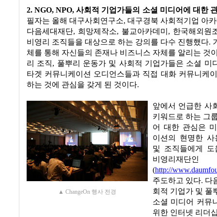
2. NGO, NPO,
사회적 기업가들의 소셜 미디어에 대한 
필자는 올해 대구사회연구소
,
대구경북 사회적기업 아
다음세대재단
,
희망제작소
,
불교아카데미
,
한국해외원
비영리 조직들을 대상으로 하는 강의를 다수 진행했다
.
체를 통해 자신들의 존재나 비즈니스 자체를 알리는 것
리 조직
,
풀뿌리 운동가 및 사회적 기업가들은 소셜 미
타겟 커뮤니케이션 오디언스들과 직접 대화 커뮤니케이
하는 것에 관심을 갖게 된 것이다
.
앞에서 언급한 사
키워드로 하는 그
어 대한 관심은 
이션의 현명한 사
및 조직들에게 도
비영리재단인 
(
http://www.daumfou
주도하고 있다
.
다
회적 기업가 및 
▲ ChangeOn 행사 전경
소셜 미디어 커뮤
위한 인터넷 리더