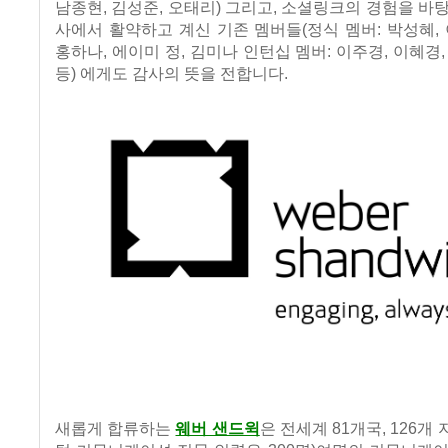
남종현
,
김성준
,
오태리
)
그리고
,
소셜링크의 경험을 바탕
사에서 활약하고 계신 기존 멤버들
(
정식 멤버
:
박성혜
,
홍하나
,
에이미 정
,
김미나 인턴십 멤버
:
이주경
,
이혜경
등
)
에게도 감사의 뜻을 전합니다
.
새롭게 합류하는
웨버 샌드윅
은 전세계
81
개국
, 126
개 