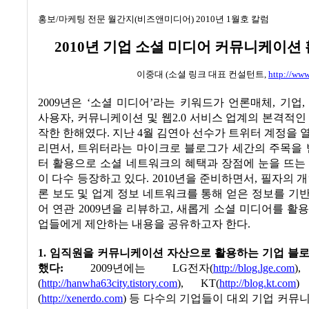
홍보
/
마케팅 전문 월간지
(
비즈앤미디어
) 2010
년
1
월호 칼럼
2010
년 기업 소셜 미디어 커뮤니케이션 
이중대
(
소셜 링크 대표 컨설턴트
,
http://ww
2009
년은
‘
소셜 미디어
’
라는 키워드가 언론매체
,
기업
사용자
,
커뮤니케이션 및 웹
2.0
서비스 업계의 본격적인
작한 한해였다
.
지난
4
월
김
연아
선수가 트위터 계정을 
리면서
,
트위터라는 마이크로 블로그가 세간의 주목을 
터 활용으로 소셜 네트워크의 혜택과 장점에 눈을 뜨는
이 다수 등장하고 있다
. 2010
년을 준비하면서
,
필자의 개
론 보도 및 업계 정보 네트워크를 통해 얻은 정보를 기
어 연관
2009
년을 리뷰하고
,
새롭게 소셜 미디어를 활용
업들에게 제안하는 내용을 공유하고자 한다
.
1.
임직원을 커뮤니케이션 자산으로 활용하는 기업 블로
했다
:
2009
년에는
LG
전자
(
http://blog.lge.com
(
http://hanwha63city.tistory.com
), KT(
http://blog.kt.com
(
http://xenerdo.com
)
등 다수의 기업들이 대외 기업 커뮤