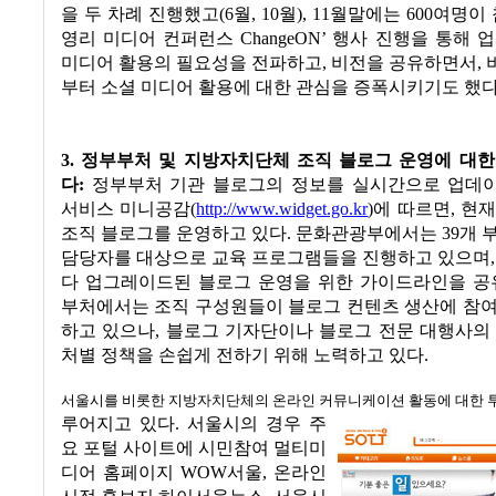
을 두 차례 진행했고
(6
월
, 10
월
), 11
월말에는
600
여명이
영리 미디어 컨퍼런스
ChangeON’
행사 진행을 통해 업
미디어 활용의 필요성을 전파하고
,
비전을 공유하면서
,
부터 소셜 미디어 활용에 대한 관심을 증폭시키기도 했
3.
정부부처 및 지방자치단체 조직 블로그 운영에 대한
다
:
정부부처 기관 블로그의 정보를 실시간으로 업데
서비스 미니공감
(
http://www.widget.go.kr
)
에 따르면
,
현
조직 블로그를 운영하고 있다
.
문화관광부에서는
39
개 
담당자를 대상으로 교육 프로그램들을 진행하고 있으며
다 업그레이드된 블로그 운영을 위한 가이드라인을 공
부처에서는 조직 구성원들이 블로그 컨텐츠 생산에 참여
하고 있으나
,
블로그 기자단이나 블로그 전문 대행사의 
처별 정책을 손쉽게 전하기 위해 노력하고 있다
.
서울시를 비롯한 지방자치단체의 온라인 커뮤니케이션 활동에 대한 
루어지고 있다
.
서울시의 경우 주
요 포털 사이트에 시민참여 멀티미
디어 홈페이지
WOW
서울
,
온라인