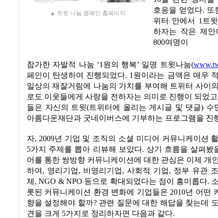
호응을 얻었다
.
또
▲ 트윗 나눔 캠페인 홈페이지
위터 안에서
1
트윗
하자는 작은 제안
800
여명이
참가한 자발적 나눔
‘1
원의 행복
’
일명 트윗나눔
(
www.tw
페인이 탄생하여 진행되었다
. 1
원이라는 금액은 매우 
일상의 재잘거림에 나눔의 가치를 부여해 트위터 사이의
로도 이웃들에게 사랑을 전하자는 의미로 진행이 되었고
들은 자신의
트윗
(
트위터에 올리는 게시글 및 댓글
)
수
아름다운재단과 굿네이버스에 기부하는 프로그램을 진
자
, 2009
년 기업 및 조직의 소셜 미디어 커뮤니케이션 
5
가지 주제를 뽑아 리뷰해 보았다
.
상기 흐름을 살펴봤
어를 통한 쌍방향 커뮤니케이션에 대한 관심은 이제 개
하여
,
영리기업
,
비영리기업
,
사회적 기업
,
정부 유관 
체
, NGO & NPO
등으로 확대되었다는 점이 흥미롭다
.
소
롯된 커뮤니케이션 환경 변화에 기업들은
2010
년 어떤
향을 설정해야 할까
?
관련 질문에 대한 해답을 찾는데 
견을 크게
5
가지로 정리하자면 다음과 같다
.