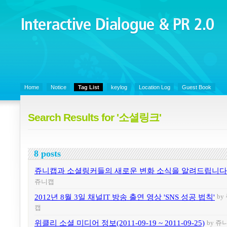
Interactive Dialogue &
PR 2.0
Juny's Blog is open for sharing personal experience and knowledge on k
Organizational Communicaitons, Soft Skills, Social Media
Home
Notice
Tag List
keylog
Location Log
Guest Book
Search Results for '소셜링크'
8 posts
쥬니캡과 소셜링커들의 새로운 변화 소식을 알려드립니다
쥬니캡
2012년 8월 3일 채널IT 방송 출연 영상 'SNS 성공 법칙'
by
캡
위클리 소셜 미디어 정보(2011-09-19 ~ 2011-09-25)
by 쥬