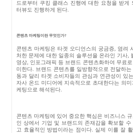
드로부터 쿠킹 클래스 진행에 대한 요청을 받게
터뷰도 진행하게 된다
.
콘텐츠 마케팅이란 무엇인가
?
콘텐츠 마케팅은 타겟 오디언스의 궁금증
,
염려 
처한 문제에 대한 일종의 솔루션을 온라인 기사
,
영상
,
인포그래픽 등 브랜드 콘텐츠화하여 무료로
미한다
.
브랜드 콘텐츠를 일방향적으로 전달하는
동과 달리 타겟 소비자들의 관심과 연관성이 있
자사 온드 미디어에 지속적으로 초대한다는 의미
케팅으로 해석된다
.
콘텐츠 마케팅에 있어 중요한 핵심은 비즈니스 규
인 상에서 기업 및 브랜드의 존재감을 확보할 수
고 효율적인 방법이라는 점이다
.
실제 이를 잘 