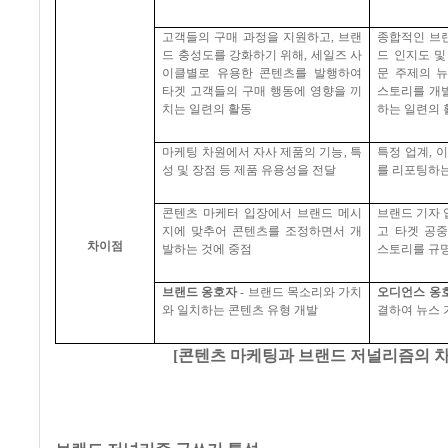
고객들의 구매 과정을 지원하고
,
브랜
종합적인 브
드 충성도를 강화하기 위해
,
세일즈 사
드 인지도 및
이클별로 유용한 콘텐츠를 발행하여
문 주제의 
타겟 고객들의 구매 행동에 영향을 끼
스토리를 개
치는 일련의 활동
하는 일련의 
마케팅 차원에서 자사 제품의 기능
,
특
특정 업계
,
이
성 및 장점 등 제품 유용성을 전달
를 리포팅하
콘텐츠 마케터 입장에서 브랜드 메시
브랜드 기자 
지에 맞추어 콘텐츠를 조정하면서 개
고 타겟 공
차이점
발하는 것에 중점
스토리를 규
브랜드 옹호자
-
브랜드 목소리와 가치
오디언스 옹
와 일치하는 콘텐츠 유형 개발
결하여 뉴스 
[
콘텐츠 마케팅과 브랜드 저널리즘의 