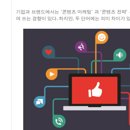
기업과 브랜드에서는
‘
콘텐츠 마케팅
’
과
‘
콘텐츠 전략
’
여 쓰는 경향이 있다
.
하지만
,
두 단어에는 의미 차이가 