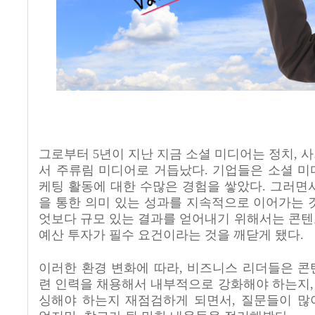
그로부터
5
년이 지난 지금 소셜 미디어는 정치
,
사
서 주류림 미디어로 거듭났다
.
기업들은 소셜 미
케팅 활동에 대한 수많은 경험을 쌓았다
.
그러면
을 통한 의미 있는 성과를 지속적으로 이어가는 
엇보다 규모 있는 결과를 얻어내기 위해서는 콘텐
예산 투자가 필수 요건이라는 것을 깨닫게 됐다
.
이러한 환경 변화에 따라
,
비즈니스 리더들은 콘
련 인력을 채용해서 내부적으로 강화해야 하는지
싱해야 하는지 재점검하게 되면서
,
질문들이 많