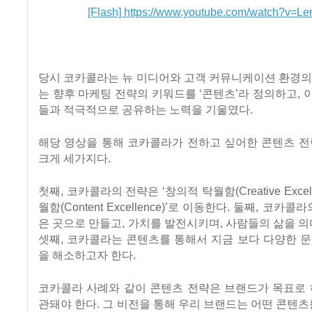
[Flash] https://www.youtube.com/watch?v=
당시 코카콜라는 뉴 미디어와 고객 커뮤니케이션 환경의
는 향후 마케팅 전략의 키워드를
‘
콘텐츠
’
라 정의하고
,
들과 적극적으로 공유하는 노력을 기울였다
.
해당 영상을 통해 코카콜라가 전하고 싶어한 콘텐츠 전
크게 세가지다
.
첫째
,
코카콜라의 전략은
‘
창의적 탁월함
(Creative Excel
월함
(Content Excellence)’
로 이동한다
.
둘째
,
코카콜라의
은 곳으로 만들고
,
가치를 발전시키며
,
사람들의 삶을 의
셋째
,
코카콜라는 콘텐츠를 통해서 지금 보다 다양한 
을 해소하고자 한다
.
코카콜라 사례와 같이 콘텐츠 전략은 브랜드가 목표로 
관돼야 한다
.
그 비전을 통해 우리 브랜드는 어떤 콘텐