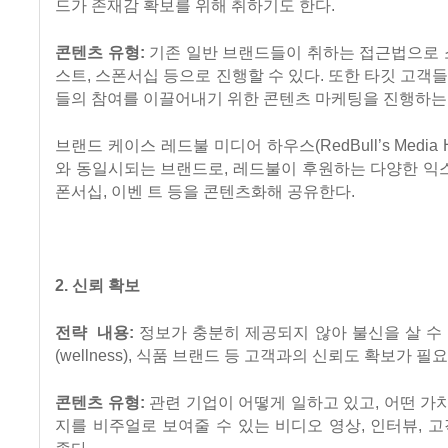
드가 존재감 확보를 위해 취하기도 한다
.
콘텐츠 유형
:
기존 일반 브랜드들이 취하는 접근법으로
스트
,
스폰서십 등으로 진행할 수 있다
.
또한 타깃 고객들
들의 참여를 이끌어내기 위한 콘텐츠 마케팅을 진행하는
브랜드 케이스 레드불 미디어 하우스
(RedBull’s Media
와 동일시되는 브랜드로
,
레드불이 후원하는 다양한 익
폰서십
,
이벤 트 등을 콘텐츠화해 공유한다
.
2.
신뢰 확보
전략
내용
:
정보가 충분히 제공되지 않아 불신을 살 수
(wellness),
식품 브랜드 등 고객과의 신뢰도 확보가 필요
콘텐츠 유형
:
관련 기업이 어떻게 일하고 있고
,
어떤 가
지를 비주얼로 보여줄 수 있는 비디오 영상
,
인터뷰
,
고