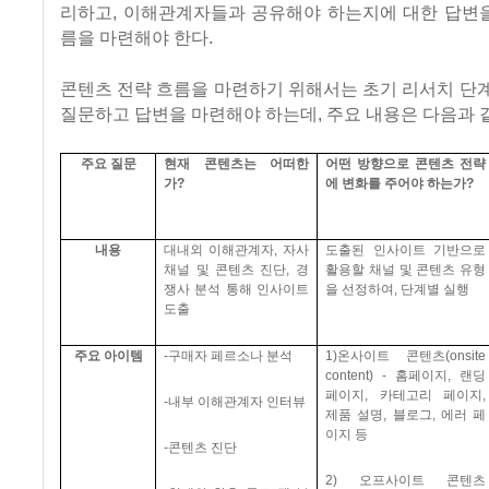
리하고
,
이해관계자들과 공유해야 하는지에 대한 답변을
름을 마련해야 한다
.
콘텐츠 전략 흐름을 마련하기 위해서는 초기 리서치 단
질문하고 답변을 마련해야 하는데
,
주요 내용은 다음과 
주요 질문
현재 콘텐츠는 어떠한
어떤 방향으로 콘텐츠 전략
가
?
에 변화를 주어야 하는가
?
내용
대내외 이해관계자
,
자사
도출된 인사이트 기반으로
채널 및 콘텐츠 진단
,
경
활용할 채널 및 콘텐츠 유형
쟁사 분석 통해 인사이트
을 선정하여
,
단계별 실행
도출
주요 아이템
-
구매자 페르소나 분석
1)
온사이트 콘텐츠
(onsite
content) -
홈페이지
,
랜딩
페이지
,
카테고리 페이지
,
-
내부 이해관계자 인터뷰
제품 설명
,
블로그
,
에러 페
이지 등
-
콘텐츠 진단
2)
오프사이트 콘텐츠