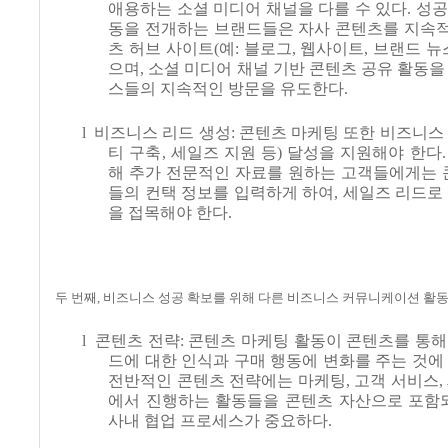
애용하는 소셜 미디어 채널을 다를 수 있다
.
성공
동을 전개하는 브랜드들은 자사 콘텐츠를 지속
츠 허브 사이트
(
예
:
블로그
,
웹사이트
,
브랜드 뉴
으며
,
소셜 미디어 채널 기반 콘텐츠 공유 활동을
스들의 지속적인 방문을 유도한다
.
l
비즈니스 리드 생성
:
콘텐츠 마케팅 또한 비즈니스
티 구축
,
세일즈 지원 등
)
달성을 지원해야 한다
해 추가 전문적인 자료를 원하는 고객들에게는 
들의 컨택 정보를 입력하게 하여
,
세일즈 리드로 
을 접목해야 한다
.
두 번째
,
비즈니스 성공 확보를 위해 다른 비즈니스 커뮤니케이션 활
l
콘텐츠 전략
:
콘텐츠 마케팅 활동이 콘텐츠를 통해
드에 대한 인식과 구매 행동에 변화를 주는 것에
전반적인 콘텐츠 전략에는 마케팅
,
고객 서비스
,
에서 진행하는 활동들을 콘텐츠 자산으로 포함
사내 협업 프로세스가 중요하다
.