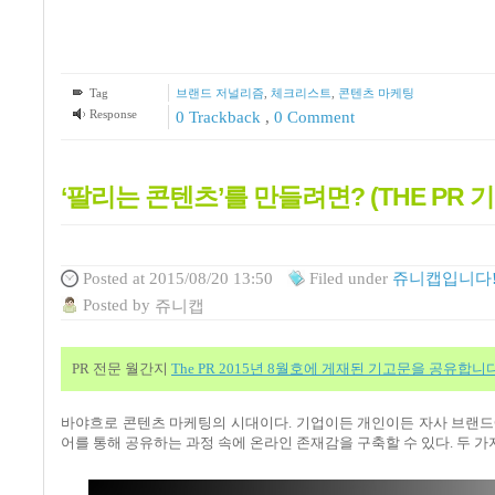
Tag
브랜드 저널리즘
,
체크리스트
,
콘텐츠 마케팅
Response
0 Trackback
,
0 Comment
‘팔리는 콘텐츠’를 만들려면? (THE PR 
Posted
at 2015/08/20 13:50
Filed
under
쥬니캡입니다!/
Posted
by
쥬니캡
PR 전문 월간지
The PR 2015년 8월호에 게재된 기고문을 공유합니다
바야흐로 콘텐츠 마케팅의 시대이다
.
기업이든 개인이든 자사 브랜드
어를 통해 공유하는 과정 속에 온라인 존재감을 구축할 수 있다
.
두 가