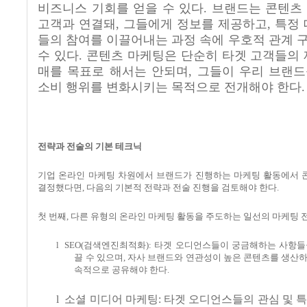
비즈니스 기회를 얻을 수 있다
.
브랜드는 콘텐츠
고객과 연결돼
,
그들에게 정보를 제공하고
,
특정 
들의 참여를 이끌어내는 과정 속에 우호적 관계 
수 있다
.
콘텐츠 마케팅은 단순히 타겟 고객들의 
매를 목표로 해서는 안되며
,
그들이 우리 브랜드
소비 행위를 변화시키는 목적으로 전개해야 한다
.
전략과 전술의 기본 테크닉
기업 온라인 마케팅 차원에서 브랜드가 진행하는 마케팅 활동에서 
결정했다면
,
다음의 기본적 전략과 전술 진행을 검토해야 한다
.
첫 번째
,
다른 유형의 온라인 마케팅 활동을 주도하는 일선의 마케팅 
l
SEO(
검색엔진최적화
):
타겟 오디언스들이 궁금해하는 사항들
끌 수 있으며
,
자사 브랜드와 연관성이 높은 콘텐츠를 생산
속적으로 공유해야 한다
.
l
소셜 미디어 마케팅
:
타겟 오디언스들의 관심 및 