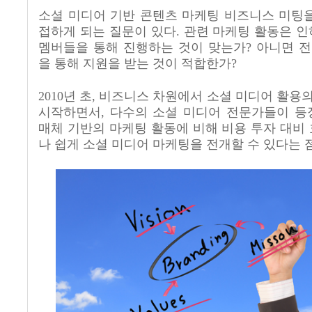
소셜 미디어 기반 콘텐츠 마케팅 비즈니스 미팅
접하게 되는 질문이 있다
.
관련 마케팅 활동은 
멤버들을 통해 진행하는 것이 맞는가
?
아니면 전
을 통해 지원을 받는 것이 적합한가
?
2010
년 초
,
비즈니스 차원에서 소셜 미디어 활용
시작하면서
,
다수의 소셜 미디어 전문가들이 등
매체 기반의 마케팅 활동에 비해 비용 투자 대비
나 쉽게 소셜 미디어 마케팅을 전개할 수 있다는