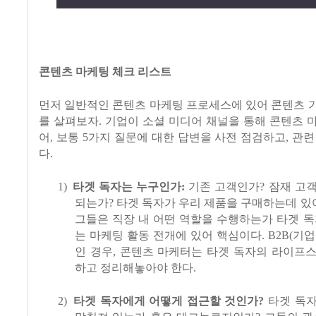
콘텐츠 마케팅 체크 리스트
먼저 일반적인 콘텐츠 마케팅 프로세스에 있어 콘텐츠 
를 살펴보자
.
기업이 소셜 미디어 채널을 통해 콘텐츠 
어
,
보통
5
가지 질문에 대한 답변을 사전 점검하고
,
관련
다
.
1)
타겟 독자는 누구인가
:
기존 고객인가
?
잠재 고
되는가
?
타겟 독자가 우리 제품을 구매하는데 있
그들은 직장 내 어떤 역할을 수행하는가 타겟 독
는 마케팅 활동 전개에 있어 핵심이다
. B2B(
기업
인 경우
,
콘텐츠 마케터는 타겟 독자의 라이프
하고 정리해놓아야 한다
.
2)
타겟 독자에게 어떻게 접근할 것인가
?
타겟 독