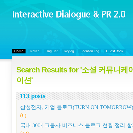
Interactive Dialogue &
PR 2.0
Juny's Blog is open for sharing personal experience and knowledge on k
Communicaitons, Soft Skills, Social Media
Home
Notice
Tag List
keylog
Location Log
Guest Book
Search Results for '소셜 커
이션'
113 posts
삼성전자, 기업 블로그(TURN ON TOMORROW
(6)
국내 30대 그룹사 비즈니스 블로그 현황 정리 함