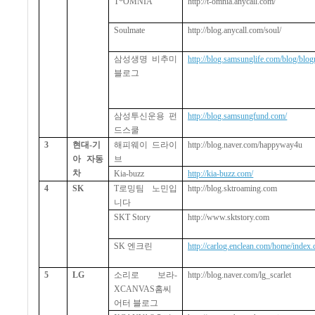
T*OMNIA
http://t-omnia.anycall.com/
Soulmate
http://blog.anycall.com/soul/
삼성생명 비추미
http://blog.samsunglife.com/blog/blog
블로그
삼성투신운용 펀
http://blog.samsungfund.com/
드스쿨
3
현대
-
기
해피웨이 드라이
http://blog.naver.com/happyway4u
아 자동
브
차
Kia-buzz
http://kia-buzz.com/
4
SK
T
로밍팀
노민
입
http://blog.sktroaming.com
니다
SKT Story
http://www.sktstory.com
SK
엔크린
http://carlog.enclean.com/home/index.
5
LG
소리로 보라
-
http://blog.naver.com/lg_scarlet
XCANVAS
홈씨
어터 블로그