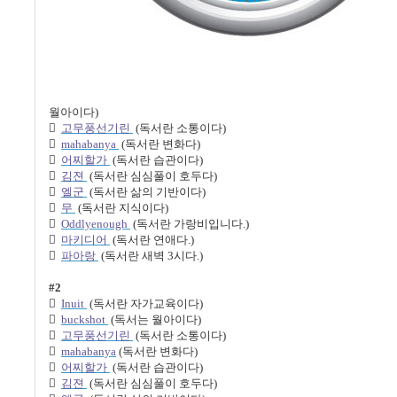
월아이다
)

고무풍선기린
(
독서란 소통이다
)

mahabanya
(
독서란 변화다
)

어찌할가
(
독서란 습관이다
)

김젼
(
독서란 심심풀이 호두다
)

엘군
(
독서란 삶의 기반이다
)

무
(
독서란 지식이다
)

Oddlyenough
(
독서란 가랑비입니다
.)

마키디어
(
독서란 연애다
.)

파아랑
(
독서란 새벽
3
시다
.)
#2

Inuit
(
독서란 자가교육이다
)

buckshot
(
독서는 월아이다
)

고무풍선기린
(
독서란 소통이다
)

mahabanya
(
독서란 변화다
)

어찌할가
(
독서란 습관이다
)

김젼
(
독서란 심심풀이 호두다
)