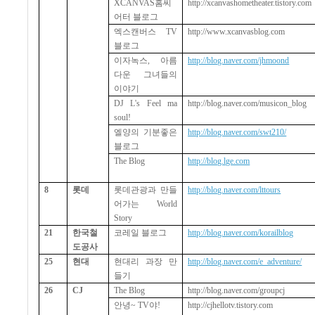
XCANVAS
홈씨
http://xcanvashometheater.tistory.com
어터 블로그
엑스캔버스
TV
http://www.xcanvasblog.com
블로그
이자녹스
,
아름
http://blog.naver.com/jhmoond
다운 그녀들의
이야기
DJ L's Feel ma
http://blog.naver.com/musicon_blog
soul!
엘양의 기분좋은
http://blog.naver.com/swt210/
블로그
The Blog
http://blog.lge.com
8
롯데
롯데관광과 만들
http://blog.naver.com/lttours
어가는
World
Story
21
한국철
코레일 블로그
http://blog.naver.com/korailblog
도공사
25
현대
현대리 과장 만
http://blog.naver.com/e_adventure/
들기
26
CJ
The Blog
http://blog.naver.com/groupcj
안녕
~ TV
야
!
http://cjhellotv.tistory.com