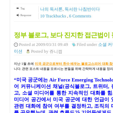
Tag
나의 독서론
,
독서란 나침반이다
Response
10
Trackbacks
,
6
Comments
정부 블로그, 보다 진지한 접근법이
Posted
at 2009/03/31 09:49
Filed
under
소셜 
이션
Posted
by
쥬니캡
지난
1
월 초에
미국
공군으로부터
한수
배우는
블로고스피어
대화
참
니다
.
관련 포스트 내용을 모르시는 분들을 위해 간략하게 내용을 정
“
미국 공군에는
Air Force Emerging Technol
어 커뮤니케이션 채널
(
공식블로그
,
트위터
,
고
,
소셜 미디어를 통한 지속적인 대화를 
미디어 공간에서 미국 공군에 대한 언급이 
관련 대화에 참여 여부를 결정하고
,
조직의 
를 공유했는데
,
관련 흐름도가 기업들에게도 