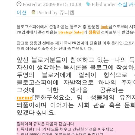
Posted
at 2009/06/15 10:08
Filed
under
소셜 
이션
Posted
by
쥬니캡
블로고스피어에서 존경하옵는 블로거 중 한분인
inuit
님으로부터 시
PR
업계에서 존경하옵는
Strategy Salad
의
정용민
선배로부터 받았습
참고로 정용민 선배는 제가 국내
PR
업계에 진출한 이후 온라인
-
오프라
저의 성장을 이끌어주는 선배 중 한명입니다
.
앞선 블로거분들이 참여하고 있는
‘
나의 
자신이 생각하는 독서론을 블로그에 작성하
두명의 블로거에게 릴레이 형식으로 
블로고스피어에 자발적으로 하나의 주제
그것에 대한 생각을 공유하는 
meme
[
문화구성요소
,
밈
–
생물체의 유전
되풀이하며 이어가는 사회 관습 혹은 문
있겠다 싶네요
.
릴레이의 규칙은 다음과 같습니다
.
1.
독서란
[ ]
다
.
의 네모를 채우고 간단한 의견을 써주세요
.
2.
앞선 릴레이 주자의 이름들을 순서대로 써주시고