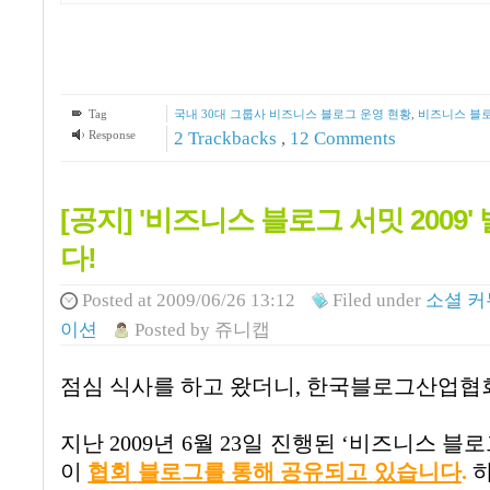
Tag
국내 30대 그룹사 비즈니스 블로그 운영 현황
,
비즈니스 블
Response
2
Trackbacks
,
12
Comments
[공지] '비즈니스 블로그 서밋 200
다!
Posted
at 2009/06/26 13:12
Filed
under
소셜 
이션
Posted
by
쥬니캡
점심 식사를 하고 왔더니
,
한국블로그산업협회
지난
2009
년
6
월
23
일 진행된
‘
비즈니스 블로
이
협
회
블
로
그
를
통
해
공
유
되고
있
습
니다
.