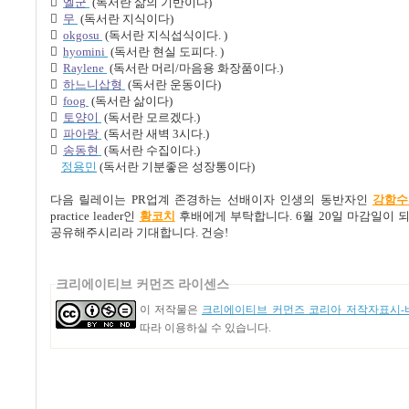

엘군
(
독서란 삶의 기반이다
)

무
(
독서란 지식이다
)

okgosu
(
독서란 지식섭식이다
. )

hyomini
(
독서란 현실 도피다
. )

Raylene
(
독서란 머리
/
마음용 화장품이다
.)

하느니삽형
(
독서란 운동이다
)

foog
(
독서란 삶이다
)

토양이
(
독서란 모르겠다
.)

파아랑
(
독서란 새벽
3
시다
.)

송동현
(
독서란 수집이다
.)
정
용
민
(
독서란 기분좋은 성장통이다
)
다음 릴레이는
PR
업계 존경하는 선배이자 인생의 동반자인
강
함
수
practice leader
인
황
코치
후배에게 부탁합니다
. 6
월
20
일 마감일이 
공유해주시리라 기대합니다
.
건승
!
크리에이티브 커먼즈 라이센스
이 저작물은
크리에이티브 커먼즈 코리아 저작자표시-비
따라 이용하실 수 있습니다.