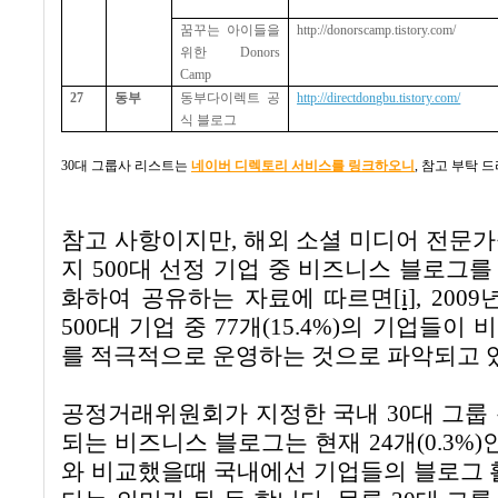
꿈꾸는 아이들을
http://donorscamp.tistory.com/
위한
Donors
Camp
27
동부
동부다이렉트 공
http://directdongbu.tistory.com/
식 블로그
30대 그룹사 리스트는
네이버 디렉토리 서비스를 링크하오니
,
참고 부탁 드
참고 사항이지만, 해외 소셜 미디어 전문
지
500
대 선정 기업 중 비즈니스 블로그를
화하여 공유하는 자료에 따르면
[i]
, 2009
500
대 기업 중
77
개
(15.4%)
의 기업들이 
를 적극적으로 운영하는 것으로 파악되고 
공정거래위원회가 지정한
국내
30
대 그룹
되는
비즈니스
블로그는 현재
24
개
(0.3%
와 비교했을때 국내에선 기업들의 블로그 