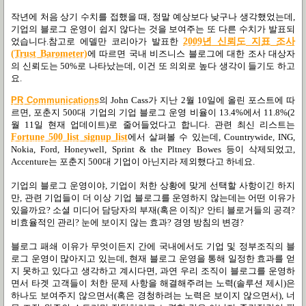
작년에
처음
상기
수치를
접했을
때
,
정말
예상보다
낮구나
생각했었는데
,
기업의
블로그
운영이
쉽지
않다는
것을
보여주는
또
다른
수치가
발표되
었습니다
.
참고로
에델만
코리아가
발표한
2009
년
신뢰도
지표
조사
(Trust Barometer)
에
따르면
국내
비즈니스
블로그에
대한
조사
대상자
의
신뢰도는
50%
로
나타났는데, 이건 또
의외로
높다
생각이
들기도
하고
요
.
PR Communications
의
John Cass
가 지난
2
월
10
일에 올린 포스트에 따
르면
,
포춘지
500
대 기업의 기업 블로그 운영 비율이
13.4%
에서
11.8%(2
월
11
일 현재 업데이트
)
로 줄어들었다고 합니다
.
관련 최신 리스트는
Fortune 500 list signup list
에서
살펴볼 수 있는데
,
Countrywide, ING,
Nokia, Ford, Honeywell, Sprint & the Pltney Bowes
등이 삭제되었고
,
Accenture
는 포춘지
500
대 기업이 아닌지라 제외했다고 하네요
.
기업의 블로그 운영이야
,
기업이 처한 상황에 맞게 선택할 사항이긴 하지
만
,
관련 기업들이 더 이상 기업 블로그를 운영하지 않는데는 어떤 이유가
있을까요
? 소셜 미디어 담당자의 부재(혹은 이직)? 안티 블로거들의 공격?
비효율적인 관리? 눈에 보이지 않는 효과? 경영 방침의 변경?
블로그 패쇄 이유가 무엇이든지 간에 국내에서도 기업 및 정부조직의 블
로그 운영이 많아지고 있는데, 현재 블로그 운영을 통해 일정한 효과를 얻
지 못하고 있다고 생각하고 계시다면, 과연 우리 조직이 블로그를 운영하
면서 타겟 고객들이 처한 문제 사항을 해결해주려는 노력(솔루션 제시)은
하나도 보여주지 않으면서(혹은 경청하려는 노력은 보이지 않으면서), 너