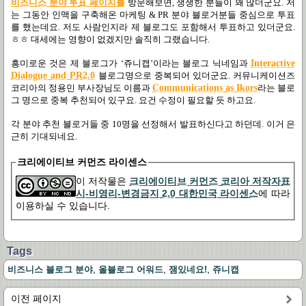
비즈니스
분
야
투표
페
이
지
를
방문해보면
,
쟁쟁한 분들이 꽤 많더군요
.
저
는 그동안 인맥을 구축해온 마케팅
& PR
분야 블로거분들 중심으로 투표
를 했는데요
.
저도 사람인지라 제 블로그도 포함해서 투표하고 있더군요
.
ㅎㅎ 대세에는 영향이 없겠지만 솔직히 그랬습니다
.
흥미로운 것은 제 블로그가
‘
쥬니캡
’
이라는 블로그 닉네임과
Interactive
Dialogue and PR2.0
블로그명으로 중복되어 있더군요
.
커뮤니케이션즈
코리아의 정용민 부사장님도 이름과
Communications as Ikors
라는 블로
그 명으로 중복 추천되어 있구요
.
요건 수정이 필요할 듯 하고요
.
각 분야 추천 블로거들 중
10
명을 선정해서 발표하신다고 하던데
.
이거 은
근히 기대되네요
.
크리에이티브 커먼즈 라이센스
이 저작물은
크리에이티브 커먼즈 코리아 저작자표
시-비영리-변경금지 2.0 대한민국 라이센스
에 따라
이용하실 수 있습니다.
Tags
,
,
,
비즈니스 블로그 분야
올블로그 어워드
잼있네요!
쥬니캡
이전 페이지