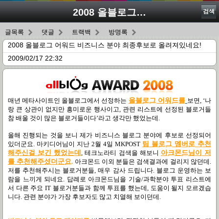
2008 올블로그 어워드 비즈니스 분야 최종후보로 올려져있네요!
검색
글목록
댓글
트랙백
방명록
2008 올블로그 어워드 비즈니스 분야 최종후보로 올려져있네요!
2009/02/17 22:32
매년 메타사이트인 올블로그에서 선정하는
올블로그 어워드를
보면
, ‘
나
랑 큰 상관이 없지만 흥미로운 행사이고
,
관련 리스트에 선정된 블로거들
참 배울 것이 많은 블로거들이다
’
라고 생각만 했었는데
.
올해 진행되는 것을 보니 제가 비즈니스 블로그 분야에 후보로 선정되어
있더군요
.
마키디어님이 지난
2
월
4
일
MKPOST
팀
블
로그
멤
버로
추
천
해
주
신
걸
보
긴
했
었
는
데
,
테크노라티 검색을 해보니
아
크
몬
드
님
이
저
를
추
천
해
주
셨
더
군
요
.
아크몬드 이외 분들은 검색결과에 걸리지 않던데.
저를 추천해주시는 블로거분들
,
매우 감사 드립니다. 블로그 운영하는 보
람을 느끼게 되네요. 답례로 아크몬드님을 기술
/
과학분야 투표 리스트에
서 다른 주요
IT
블로거분들과 함께 투표를 했는데
,
도움이 될지 모르겠습
니다
.
관련 분야가 가장 후보자도 많고 치열해 보이던데
.