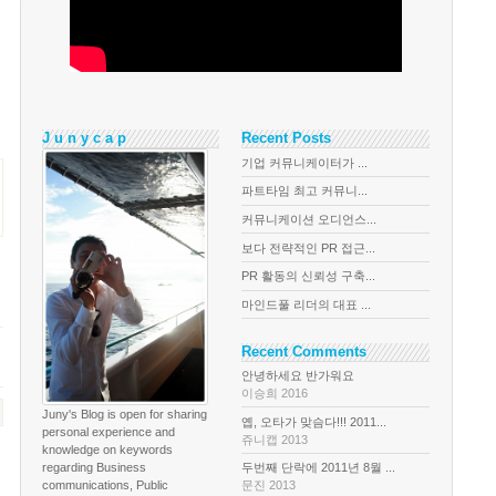
J u n y c a p
Recent Posts
기업 커뮤니케이터가 ...
파트타임 최고 커뮤니...
커뮤니케이션 오디언스...
보다 전략적인 PR 접근...
PR 활동의 신뢰성 구축...
마인드풀 리더의 대표 ...
Recent Comments
안녕하세요 반가워요
이승희 2016
Juny's Blog is open for sharing
옙, 오타가 맞슴다!!! 2011...
personal experience and
쥬니캡 2013
knowledge on keywords
regarding Business
두번째 단락에 2011년 8월 ...
communications, Public
문진 2013