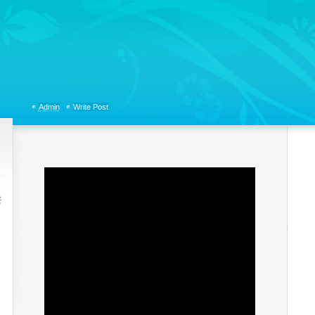
tions, Organizational Communicaitons, Soft Skills, Social Media
Admin
Write Post
운