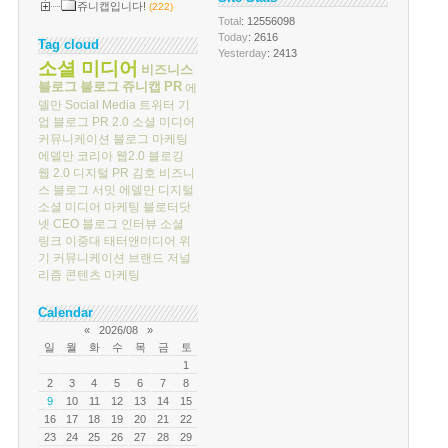
쥬니캡입니다!
(222)
Total
: 12556098
Today
: 2616
Tag cloud
Yesterday
: 2413
소셜 미디어
비즈니스
블로그
블로그
쥬니캡
PR
에
델만
Social Media
트위터
기
업 블로그
PR 2.0
소셜 미디어
커뮤니케이션
블로그 마케팅
에델만 코리아
웹2.0
블로깅
웹 2.0
디지털 PR
김호
비즈니
스 블로그 서밋
에델만 디지털
소셜 미디어 마케팅
블로터닷
넷
CEO 블로그
인터뷰
소셜
링크
이중대
태터앤미디어
위
기 커뮤니케이션
브랜드 저널
리즘
콘텐츠 마케팅
Calendar
«
2026/08
»
일
월
화
수
목
금
토
1
2
3
4
5
6
7
8
9
10
11
12
13
14
15
16
17
18
19
20
21
22
23
24
25
26
27
28
29