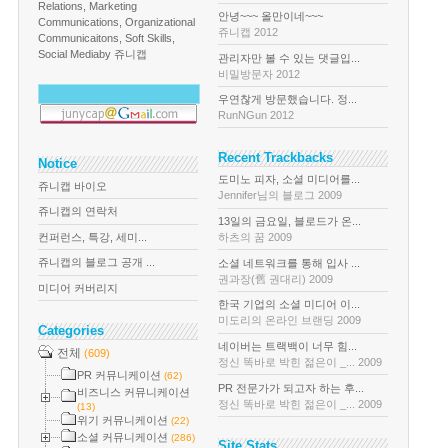
Relations, Marketing
안녕~~~ 올만이네~~~
Communications, Organizational
쥬니캡 2012
Communicaitons, Soft Skills,
Social Media
by 쥬니캡
관리자만 볼 수 있는 댓글입...
비밀방문자 2012
우연찮게 방문했습니다. 정...
RunNGun 2012
Recent Trackbacks
Notice
도미노 피자, 소셜 미디어를...
쥬니캡 바이오
Jennifer님의 블로그 2009
쥬니캡의 연락처
13일의 금요일, 블로드가 온...
컨퍼런스, 특강, 세미...
하츠의 꿈 2009
쥬니캡의 블로그 공개 ...
소셜 네트워크를 통해 입사 ...
권과장(舊 권대리) 2009
미디어 커버리지
한국 기업의 소셜 미디어 이...
미도리의 온라인 브랜딩 2009
Categories
네이버는 트랙백이 너무 힘...
전체
(609)
정신 똑바로 박힌 젊은이 _... 2009
PR 커뮤니케이션
(62)
PR 전문가가 되고자 하는 후...
비즈니스 커뮤니케이션
정신 똑바로 박힌 젊은이 _... 2009
(13)
위기 커뮤니케이션
(22)
소셜 커뮤니케이션
(286)
Site Stats