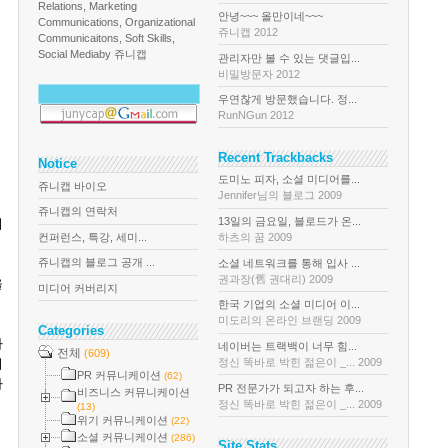
Relations, Marketing
안녕~~~ 올만이네~~~
Communications, Organizational
쥬니캡 2012
Communicaitons, Soft Skills,
Social Media
by 쥬니캡
관리자만 볼 수 있는 댓글입...
비밀방문자 2012
우연찮게 방문했습니다. 정...
RunNGun 2012
Recent Trackbacks
Notice
도미노 피자, 소셜 미디어를...
쥬니캡 바이오
Jennifer님의 블로그 2009
쥬니캡의 연락처
13일의 금요일, 블로드가 온...
여
컨퍼런스, 특강, 세미...
하츠의 꿈 2009
쥬니캡의 블로그 공개 ...
소셜 네트워크를 통해 입사 ...
권과장(舊 권대리) 2009
을
미디어 커버리지
한국 기업의 소셜 미디어 이...
미도리의 온라인 브랜딩 2009
Categories
하
네이버는 트랙백이 너무 힘...
전체
(609)
정신 똑바로 박힌 젊은이 _... 2009
이
PR 커뮤니케이션
(62)
다
PR 전문가가 되고자 하는 후...
비즈니스 커뮤니케이션
정신 똑바로 박힌 젊은이 _... 2009
(13)
위기 커뮤니케이션
(22)
소셜 커뮤니케이션
(286)
Site Stats