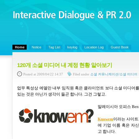
Interactive Dialogue &
PR 2.0
Juny's Blog is open for sharing personal experience and knowledge on ke
Home
Notice
Tag List
keylog
Location Log
Guest Book
120개 소셜 미디어 내 계정 현황 알아보기
Posted
at 2009/04/22 14:37
Filed
under
소셜 커뮤니케이션/소셜 미디어
업무 특성상 에델만 내부 임직원 혹은 클라이언트 보다 소셜 미디어를
있는 것은 아닌가 생각이 들곤 합니다
.
그건 그렇고
.
말레이시아 오피스
Ben
Knowem
이라는 사이트
에 기업 이름 혹은 자
고 합니다
.