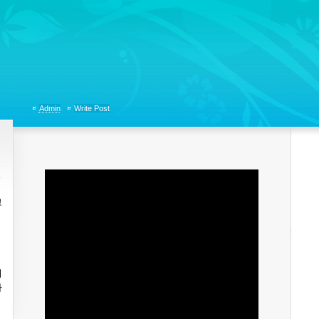
tions, Organizational Communicaitons, Soft Skills, Social Media
Admin
Write Post
고
어
라