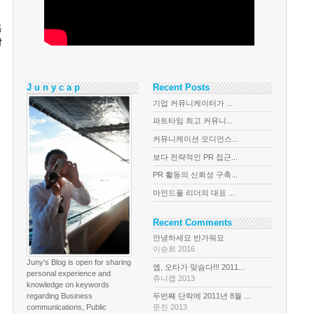
혹
알
J u n y c a p
Recent Posts
기업 커뮤니케이터가 ...
파트타임 최고 커뮤니...
커뮤니케이션 오디언스...
보다 전략적인 PR 접근...
PR 활동의 신뢰성 구축...
마인드풀 리더의 대표 ...
Recent Comments
안녕하세요 반가워요
이승희 2016
Juny's Blog is open for sharing
옙, 오타가 맞슴다!!! 2011...
personal experience and
쥬니캡 2013
knowledge on keywords
regarding Business
두번째 단락에 2011년 8월 ...
communications, Public
문진 2013