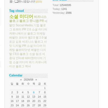
쥬니캡입니다!
(222)
Total
: 12546595
Today
: 1241
Tag cloud
Yesterday
: 2086
소셜 미디어
비즈니스
블로그
블로그
쥬니캡
PR
에
델만
Social Media
기업 블로
그
트위터
PR 2.0
소셜 미디어
커뮤니케이션
블로그 마케팅
에델만 코리아
웹2.0
웹 2.0
블
로깅
김호
비즈니스 블로그 서
밋
디지털 PR
소셜 미디어 마
케팅
블로터닷넷
에델만 디지
털
CEO 블로그
소셜 링크
이
중대
인터뷰
태터앤미디어
기
업 소셜 미디어
위기 커뮤니케
이션
블로그 백서
Calendar
«
2026/08
»
일
월
화
수
목
금
토
1
2
3
4
5
6
7
8
9
10
11
12
13
14
15
16
17
18
19
20
21
22
23
24
25
26
27
28
29