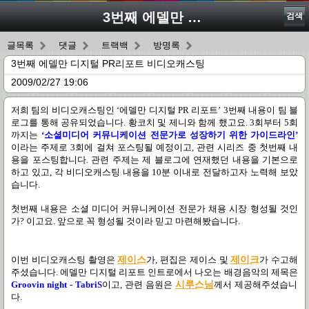
3번째 에델만 디지털 PR리포트 비디오캐스팅
검색
글목록
댓글
트랙백
방명록
3번째 에델만 디지털 PR리포트 비디오캐스팅
2009/02/27 19:06
저희 팀의 비디오캐스팅인
‘
에델만 디지털
PR
리포트
’ 3
번째 내용이 팀 블
로그를 통해 공유되었습니다
.
황코치 및 제니와 함께 했고요
. 3
회부터
5
회
까지는
‘
소셜미디어 커뮤니케이션 전문가로 성장하기 위한 가이드라인
’
이라는 주제로
3
회에 걸쳐 포스팅될 예정이고
,
관련 시리즈 중 첫번째 내
용을 포스팅합니다
. 관련 주제는 제 블로그에 연재했던 내용을 기본으로
하고 있고, 각 비디오캐스팅 내용을 10분 이내로 전달하고자 노력해 보았
습니다.
첫번째 내용은 소셜 미디어 커뮤니케이션 전문가 채용 시장 형성될 것인
가
?
이고요
.
앞으로 꼭 형성될 것이라 믿고 마련해봤습니다
.
이번 비디오캐스팅 촬영은
제이스
가
,
편집은 제이스 및
제이크
가 수고해
주셨습니다
.
에델만 디지털 리포트 인트로에서 나오는 배경음악의 제목은
Groovin night - TabriS
이고
,
관련 음원은
시
루
스
님
께서 제공해주셨습니
다
.