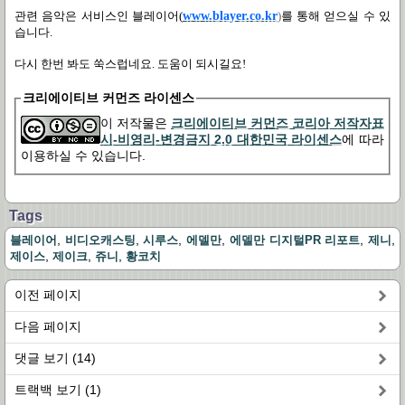
관련 음악은
서비스인
블레이어
(
www.blayer.co.kr
)
를
통해
얻으실
수
있
습니다
.
다시 한번 봐도 쑥스럽네요
.
도움이 되시길요
!
크리에이티브 커먼즈 라이센스
이 저작물은
크리에이티브 커먼즈 코리아 저작자표
시-비영리-변경금지 2.0 대한민국 라이센스
에 따라
이용하실 수 있습니다.
Tags
,
,
,
,
,
,
블레이어
비디오캐스팅
시루스
에델만
에델만 디지털PR 리포트
제니
,
,
,
제이스
제이크
쥬니
황코치
이전 페이지
다음 페이지
댓글 보기 (14)
트랙백 보기 (1)