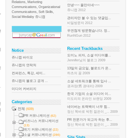
Relations, Marketing
안녕~~~ 올만이네~~~
Communications, Organizational
쥬니캡 2012
Communicaitons, Soft Skills,
,
Social Media
by 쥬니캡
관리자만 볼 수 있는 댓글입...
비밀방문자 2012
관
우연찮게 방문했습니다. 정...
RunNGun 2012
Recent Trackbacks
어
Notice
도미노 피자, 소셜 미디어를...
쥬니캡 바이오
Jennifer님의 블로그 2009
쥬니캡의 연락처
정
13일의 금요일, 블로드가 온...
컨퍼런스, 특강, 세미...
하츠의 꿈 2009
쥬니캡의 블로그 공개 ...
소셜 네트워크를 통해 입사 ...
.
권과장(舊 권대리) 2009
미디어 커버리지
한국 기업의 소셜 미디어 이...
미도리의 온라인 브랜딩 2009
Categories
연
네이버는 트랙백이 너무 힘...
전체
(609)
치
정신 똑바로 박힌 젊은이 _... 2009
PR 커뮤니케이션
(62)
PR 전문가가 되고자 하는 후...
비즈니스 커뮤니케이션
정신 똑바로 박힌 젊은이 _... 2009
(13)
위기 커뮤니케이션
(22)
해
소셜 커뮤니케이션
(286)
Site Stats