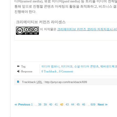
디어(earned media), 유료 미디어(paid media) 등 트리플 
통해 앞으로 진행할 콘텐츠 마케팅의 활동을 최적화하고, 비즈니스 결
진행해야 한다.
크리에이티브 커먼즈 라이센스
이 저작물은
크리에이티브 커먼즈 코리아 저작자표시-비영
Tag
미디어 컴퍼니
,
미디어코
,
소셜 미디어 콘텐츠
,
웨버샌드윅
Response
0 Trackback
,
0 Comment
Trackback
URL
:
http://junycap.com/trackback/699
≪
Previous
1
:
...
38
:
39
:
40
:
41
:
42
:
43
:
44
:
45
:
46
:
...
609
:
Next
≫