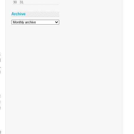
30
31
Archive
프
이
,
자
브
은
라
)