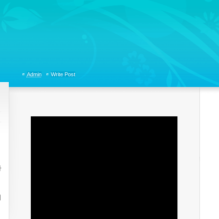
tions, Organizational Communicaitons, Soft Skills, Social Media
Admin
Write Post
자
의