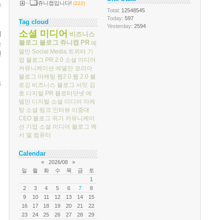
쥬니캡입니다!
스
(222)
Total
: 12548545
Today
: 597
Tag cloud
Yesterday
: 2594
소셜 미디어
거
비즈니스
블로그
블로그
쥬니캡
PR
에
는
델만
Social Media
트위터
기
전
업 블로그
PR 2.0
소셜 미디어
커뮤니케이션
에델만 코리아
블로그 마케팅
웹2.0
웹 2.0
블
츠
로깅
비즈니스 블로그 서밋
김
호
디지털 PR
블로터닷넷
에
델만 디지털
소셜 미디어 마케
팅
소셜 링크
인터뷰
이중대
CEO 블로그
위기 커뮤니케이
션
기업 소셜 미디어
블로그 백
서
델 컴퓨터
Calendar
«
2026/08
»
일
월
화
수
목
금
토
1
2
3
4
5
6
7
8
9
10
11
12
13
14
15
16
17
18
19
20
21
22
23
24
25
26
27
28
29