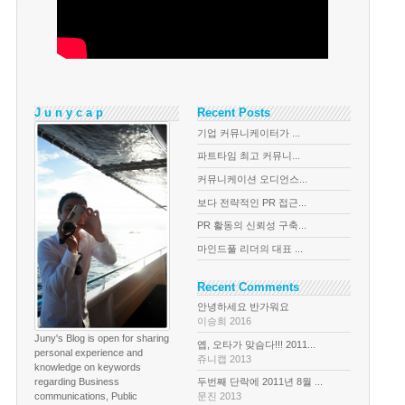
J u n y c a p
Recent Posts
기업 커뮤니케이터가 ...
파트타임 최고 커뮤니...
커뮤니케이션 오디언스...
보다 전략적인 PR 접근...
PR 활동의 신뢰성 구축...
마인드풀 리더의 대표 ...
Recent Comments
안녕하세요 반가워요
이승희 2016
Juny's Blog is open for sharing
옙, 오타가 맞슴다!!! 2011...
personal experience and
쥬니캡 2013
knowledge on keywords
regarding Business
두번째 단락에 2011년 8월 ...
communications, Public
문진 2013