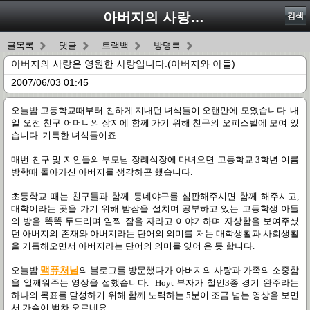
아버지의 사랑은 영원한 사랑입니다.(아버지와 아들)
검색
글목록
댓글
트랙백
방명록
아버지의 사랑은 영원한 사랑입니다.(아버지와 아들)
2007/06/03 01:45
오늘밤 고등학교때부터 친하게 지내던 녀석들이 오랜만에 모였습니다. 내
일 오전 친구 어머니의 장지에 함께 가기 위해 친구의 오피스텔에 모여 있
습니다. 기특한 녀석들이죠.
매번 친구 및 지인들의 부모님 장례식장에 다녀오면 고등학교 3학년 여름
방학때 돌아가신 아버지를 생각하곤 했습니다.
초등학교 때는 친구들과 함께 동네야구를 심판해주시면 함께 해주시고,
대학이라는 곳을 가기 위해 밤잠을 설치며 공부하고 있는 고등학생 아들
의 방을 똑똑 두드리며 일찍 잠을 자라고 이야기하며 자상함을 보여주셨
던 아버지의 존재와 아버지라는 단어의 의미를 저는 대학생활과 사회생활
을 거듭해오면서 아버지라는 단어의 의미를 잊어 온 듯 합니다.
오늘밤
맥퓨처님
의 블로그를 방문했다가 아버지의 사랑과 가족의 소중함
을 일깨워주는 영상을 접했습니다. Hoyt 부자가 철인3종 경기 완주라는
하나의 목표를 달성하기 위해 함께 노력하는 5분이 조금 넘는 영상을 보면
서 가슴이 벅차 오르네요.