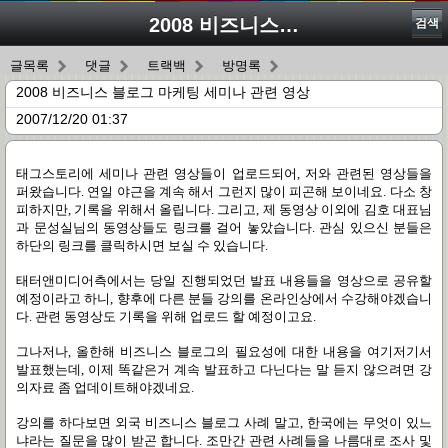
2008 비즈니스 블로그 마케팅 세미나 관련 영상
검색
글목록
댓글
트랙백
방명록
2008 비즈니스 블로그 마케팅 세미나 관련 영상
2007/12/20 01:37
태그스토리에 세미나 관련 영상들이 업로드되어, 저와 관련된 영상들을
퍼왔습니다. 연일 야근을 계속 해서 그런지 많이 피곤해 보이네요. 다소 창
피하지만, 기록을 위해서 올립니다. 그리고, 제 동영상 이외에 김호 대표님
과 문성실님의 동영상들도 링크를 걸어 놓았습니다. 관심 있으신 분들은
하단의 링크를 클릭하시면 보실 수 있습니다.
태터앤미디어측에서는 당일 진행되었던 발표 내용들을 영상으로 공유할
예정이라고 하니, 향후에 다른 분들 강의를 온라인상에서 수강해야겠습니
다. 관련 동영상도 기록을 위해 업로드 할 예정이고요.
그나저나, 올한해 비즈니스 블로그의 필요성에 대한 내용을 여기저기서
발표했는데, 이제 똑같은거 계속 발표하고 다닌다는 말 듣지 않으려면 강
의자료 좀 업데이트해야겠네요.
강의를 하다보면 외국 비즈니스 블로그 사례 말고, 한국에는 무엇이 있느
냐라는 질문을 많이 받곤 합니다. 조만간 관련 사례들을 나름대로 조사 및