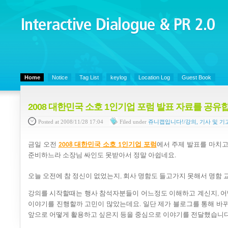
Interactive Dialogue &
PR 2.0
Juny's Blog is open for sharing personal experience and knowledge on ke
Home
Notice
Tag List
keylog
Location Log
Guest Book
2008 대한민국 소호 1인기업 포럼 발표 자료를 공유
Posted
at 2008/11/28 17:04
Filed
under
쥬니캡입니다!/강의, 기사 및 기
금일
오전
대한민국
소호
인기업
포럼
에서
주제
발표를
마치
2008
1
준비하느라 소장님
싸인도
못받아서 정말
아쉽네요
.
오늘
오전에
참
정신이
없었는지
회사
명함도
들고가지
못해서
명함
,
강의를
시작할때는
행사
참석자분들이
어느정도
이해하고
계신지
어
,
이야기를
진행할까
고민이
많았는데요
일단
제가
블로그를
통해
바
.
앞으로
어떻게
활용하고
싶은지
등을
중심으로
이야기를
전달했습니