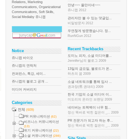
Relations, Marketing
안녕~~~ 올만이네~~~
Communications, Organizational
쥬니캡 2012
Communicaitons, Soft Skills,
Social Media
by 쥬니캡
관리자만 볼 수 있는 댓글입...
비밀방문자 2012
우연찮게 방문했습니다. 정...
RunNGun 2012
Recent Trackbacks
Notice
도미노 피자, 소셜 미디어를...
쥬니캡 바이오
Jennifer님의 블로그 2009
쥬니캡의 연락처
13일의 금요일, 블로드가 온...
컨퍼런스, 특강, 세미...
하츠의 꿈 2009
쥬니캡의 블로그 공개 ...
소셜 네트워크를 통해 입사 ...
권과장(舊 권대리) 2009
미디어 커버리지
한국 기업의 소셜 미디어 이...
미도리의 온라인 브랜딩 2009
Categories
네이버는 트랙백이 너무 힘...
전체
(609)
정신 똑바로 박힌 젊은이 _... 2009
PR 커뮤니케이션
(62)
PR 전문가가 되고자 하는 후...
비즈니스 커뮤니케이션
정신 똑바로 박힌 젊은이 _... 2009
(13)
위기 커뮤니케이션
(22)
소셜 커뮤니케이션
(286)
Site Stats