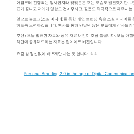
아침부터
진행되는
행사인지라
몇몇분은
조는
모습도
발견했지만
, 1
표가
끝나고
저에게
명함도
건네주시고
질문도
적극적으로
해주시는
,
앞으로
블로그
소셜
미디어
를
통한
개인
브랜딩
혹은
소셜
미디어를
(
)
하도록
노력하겠습니다
행사를
통해
만났던
많은
분들에게
감사드리
.
추신
오늘
발표한
자료와
공유
자료
버전이
조금
틀립니다
오늘
아침
:
.
하단에 공유해드리는 자료는 업데이트 버전입니다.
요즘
참
정신없이 바쁘게만 사는 듯 합
니다
ㅎㅎ
.
Personal Branding 2.0 in the age of Digital Communicatio