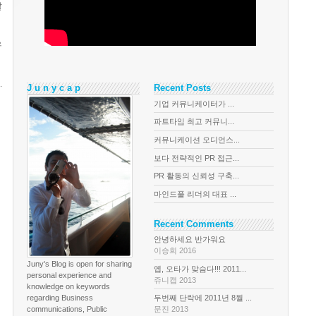
발
유
.
J u n y c a p
Recent Posts
기업 커뮤니케이터가 ...
파트타임 최고 커뮤니...
커뮤니케이션 오디언스...
보다 전략적인 PR 접근...
PR 활동의 신뢰성 구축...
마인드풀 리더의 대표 ...
Recent Comments
안녕하세요 반가워요
이승희 2016
Juny's Blog is open for sharing
옙, 오타가 맞슴다!!! 2011...
personal experience and
쥬니캡 2013
knowledge on keywords
regarding Business
두번째 단락에 2011년 8월 ...
communications, Public
문진 2013