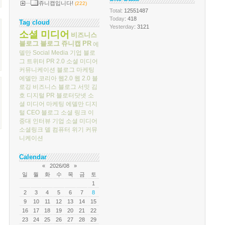
쥬니캡입니다!
(222)
Total
: 12551487
Today
: 418
Tag cloud
Yesterday
: 3121
소셜 미디어
비즈니스
블로그
블로그
쥬니캡
PR
에
델만
Social Media
기업 블로
그
트위터
PR 2.0
소셜 미디어
커뮤니케이션
블로그 마케팅
에델만 코리아
웹2.0
웹 2.0
블
로깅
비즈니스 블로그 서밋
김
호
디지털 PR
블로터닷넷
소
셜 미디어 마케팅
에델만 디지
털
CEO 블로그
소셜 링크
이
중대
인터뷰
기업 소셜 미디어
소셜링크
델 컴퓨터
위기 커뮤
니케이션
Calendar
«
2026/08
»
일
월
화
수
목
금
토
1
2
3
4
5
6
7
8
9
10
11
12
13
14
15
16
17
18
19
20
21
22
23
24
25
26
27
28
29