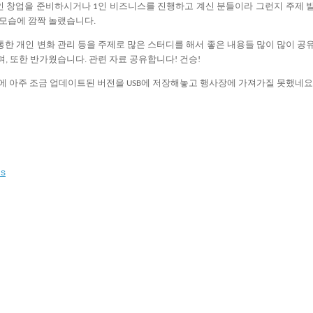
인
창업을
준비하시거나
인
비즈니스를
진행하고
계신
분들이라
그런지
주제
1
모습에
깜짝
놀랬습니다
.
통한
개인
변화
관리
등을
주제로
많은
스터디를
해서
좋은
내용들
많이
많이
공
며
또한
반가웠습니다
관련
자료
공유합니다
건승
,
.
!
!
에
아주
조금
업데이트된
버전을
에
저장해놓고
행사장에
가져가질
못했네요
USB
ns