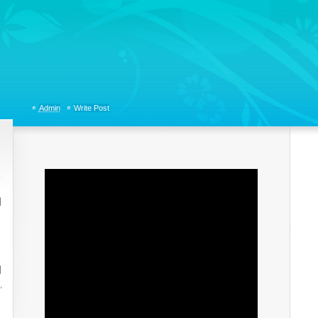
tions, Organizational Communicaitons, Soft Skills, Social Media
Admin
Write Post
례
게
지
,