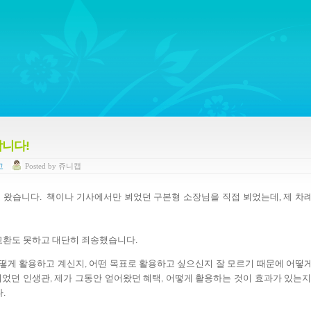
ywords regarding Business communications, Public Relations, Marketing Communica
합니다!
고
Posted
by
쥬니캡
고
왔습니다
책이나
기사에서만
뵈었던
구본형 소장님을
직접
뵈었는데, 제 차
.
교환도
못하고
대단히
죄송했습니다
.
떻게
활용하고
계신지
어떤
목표로
활용하고
싶으신지
잘
모르기
때문에
어떻
,
뀌었던
인생관
제가
그동안
얻어왔던
혜택
어떻게
활용하는
것이
효과가
있는
,
,
다
.