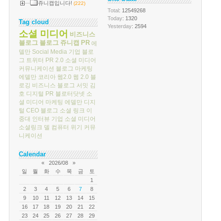
쥬니캡입니다!
(222)
Total
: 12549268
Today
: 1320
Tag cloud
Yesterday
: 2594
소셜 미디어
비즈니스
블로그
블로그
쥬니캡
PR
에
델만
Social Media
기업 블로
그
트위터
PR 2.0
소셜 미디어
커뮤니케이션
블로그 마케팅
에델만 코리아
웹2.0
웹 2.0
블
로깅
비즈니스 블로그 서밋
김
호
디지털 PR
블로터닷넷
소
셜 미디어 마케팅
에델만 디지
털
CEO 블로그
소셜 링크
이
중대
인터뷰
기업 소셜 미디어
소셜링크
델 컴퓨터
위기 커뮤
니케이션
Calendar
«
2026/08
»
일
월
화
수
목
금
토
1
2
3
4
5
6
7
8
9
10
11
12
13
14
15
16
17
18
19
20
21
22
23
24
25
26
27
28
29