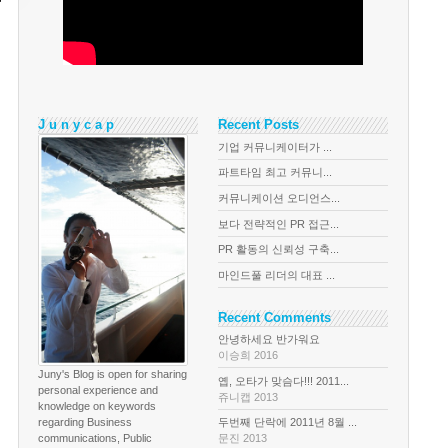
J u n y c a p
Recent Posts
기업 커뮤니케이터가 ...
파트타임 최고 커뮤니...
커뮤니케이션 오디언스...
보다 전략적인 PR 접근...
PR 활동의 신뢰성 구축...
마인드풀 리더의 대표 ...
Recent Comments
안녕하세요 반가워요
이승희 2016
Juny's Blog is open for sharing
옙, 오타가 맞슴다!!! 2011...
personal experience and
쥬니캡 2013
knowledge on keywords
regarding Business
두번째 단락에 2011년 8월 ...
communications, Public
문진 2013