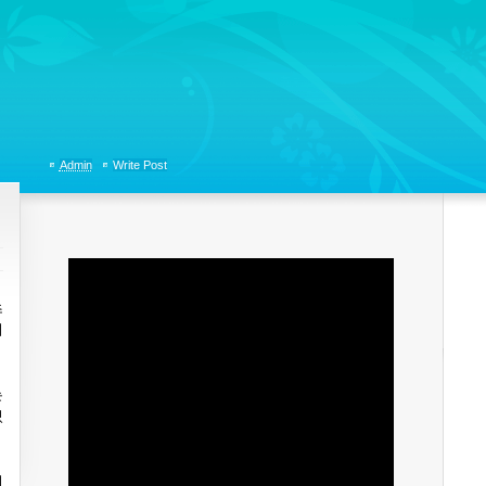
tions, Organizational Communicaitons, Soft Skills, Social Media
Admin
Write Post
츠
위
는
있
이