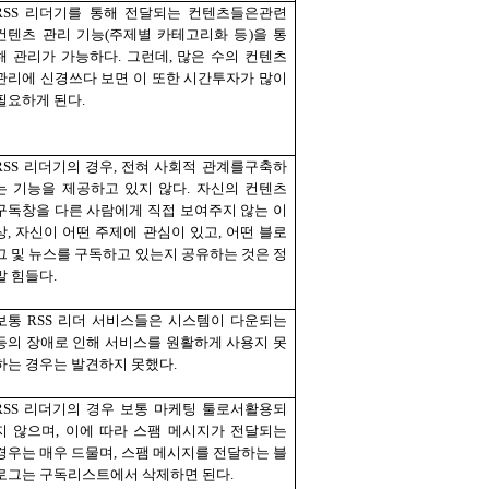
RSS
리더기를 통해 전달되는 컨텐츠들은관련
컨텐츠 관리 기능
(
주제별 카테고리화 등
)
을 통
해 관리가 가능하다
.
그런데
,
많은 수의 컨텐츠
관리에 신경쓰다 보면 이 또한 시간투자가 많이
필요하게 된다
.
RSS
리더기의 경우
,
전혀 사회적 관계를구축하
는 기능을 제공하고 있지 않다
.
자신의 컨텐츠
구독창을 다른 사람에게 직접 보여주지 않는 이
상
,
자신이 어떤 주제에 관심이 있고
,
어떤 블로
그 및 뉴스를 구독하고 있는지 공유하는 것은 정
말 힘들다
.
보통
RSS
리더 서비스들은 시스템이 다운되는
등의 장애로 인해 서비스를 원활하게 사용지 못
하는 경우는 발견하지 못했다
.
RSS
리더기의 경우 보통 마케팅 툴로서활용되
지 않으며
,
이에 따라 스팸 메시지가 전달되는
경우는 매우 드물며
,
스팸 메시지를 전달하는 블
로그는 구독리스트에서 삭제하면 된다
.