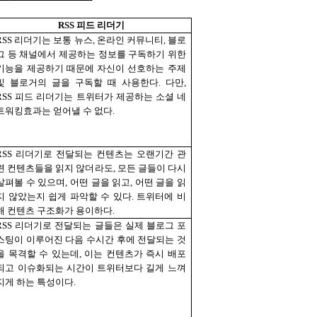
RSS
피드 리더기
RSS
리더기는 보통 뉴스
,
온라인 커뮤니티
,
블로
그 등 채널에서 제공하는 정보를 구독하기 위한
기능을 제공하기 때문에 자신이 선호하는 주제
및 블로거의 글을 구독할 때 사용한다
.
다만
,
RSS
피드 리더기는 트위터가 제공하는 소셜 네
트워킹효과는 얻어낼 수 없다
.
RSS
리더기로 전달되는 컨텐츠는 오랜기간 관
련 컨텐츠들을 읽지 않더라도
,
모든 글들이 다시
살펴볼 수 있으며
,
어떤 글을 읽고
,
어떤 글을 읽
지 않았는지 쉽게 파악할 수 있다
.
트위터에 비
해 컨텐츠 구조화가 용이하다
.
RSS
리더기로 전달되는 글들은 실제 블로그 포
스팅이 이루어진 다음 수시간 후에 전달되는 것
을 목격할 수 있는데
,
이는 컨텐츠가 즉시 배포
되고 이슈화되는 시간이 트위터보다 길게 느껴
지게 하는 특성이다
.