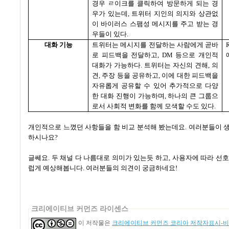
경우 ㄹ이크를 클릭하여 방문하게 되는 경
우가 있는데
,
트위터 지인의 의지와 상관없
이 바이러스 스팸성 메시지를 주고 받는 경
우들이 있다
.
대화 기능
트위터는 메시지를 전달하는 사람에게 곧바
로 피드백을 전달하고
, DM
등으로 개인적
대화가 가능하다
.
트위터는 자신의 견해
,
의
견
,
주장 등을 공유하고
,
이에 대한 피드백을
자유롭게 공유할 수 있어 추가적으로 다양
한 대화 진행이 가능하며
,
하나의 큰 그룹으
로서 사회적 변화를 함께 모색할 수도 있다
.
개인적으로 느꼈던 사항들을 함 비교 분석해 봤는데요
.
여러분들이 
하시나요
?
글쎄요
.
두 채널 다 나름대로 의미가 있는듯 하고
,
사용자에 따라 선
럽게 예상해봅니다
.
여러분들의 의견이 궁금하네요
!
크리에이티브 커먼즈 라이센스
이 저작물은
크리에이티브 커먼즈 코리아 저작자표시-비영