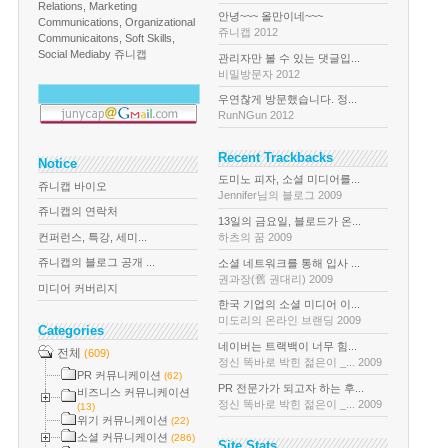
Relations, Marketing
안녕~~~ 올만이네~~~
Communications, Organizational
쥬니캡 2012
Communicaitons, Soft Skills,
Social Media
by 쥬니캡
관리자만 볼 수 있는 댓글입...
비밀방문자 2012
우연찮게 방문했습니다. 정...
RunNGun 2012
Recent Trackbacks
Notice
도미노 피자, 소셜 미디어를...
쥬니캡 바이오
Jennifer님의 블로그 2009
쥬니캡의 연락처
13일의 금요일, 블로드가 온...
컨퍼런스, 특강, 세미...
하츠의 꿈 2009
쥬니캡의 블로그 공개 ...
소셜 네트워크를 통해 입사 ...
권과장(舊 권대리) 2009
미디어 커버리지
한국 기업의 소셜 미디어 이...
미도리의 온라인 브랜딩 2009
Categories
네이버는 트랙백이 너무 힘...
전체
(609)
정신 똑바로 박힌 젊은이 _... 2009
PR 커뮤니케이션
(62)
PR 전문가가 되고자 하는 후...
비즈니스 커뮤니케이션
정신 똑바로 박힌 젊은이 _... 2009
(13)
위기 커뮤니케이션
(22)
소셜 커뮤니케이션
(286)
Site Stats