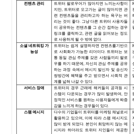
컨텐츠 관리
트위터 팔로우어가 많아지면 느끼는사항이
지만
,
트위터로 오고가는 글이 많아지면 관
련 컨텐츠들을 관리하고자 하는 욕구는 버
리는 것이 좋다
.
그냥 다른 트위터 사용자들
이 공유하는 컨텐츠를 그 순간 접하는 경우
링크를 클릭하고
,
관련 글을 읽어보는 정도
로 사용하게 될 수 밖에 없다
.
소셜 네트워킹 가
트위터는 쉽게 설명하자면 컨텐츠를기반으
능성
로 사회화가 가능한 리더이다
.
트위터는 보
통 동일 관심 주제를 갖은 사람들끼리 팔로
우를 하기 때문에
,
자신의 관심 주제를 공유
하는 과정 속에서 메시지 발신자 및 송신자
쌍방간에 혜택을 주고 받으면서 사회적 관
계를 넓혀 나갈 수 있다
.
서비스 장애
트위터의 경우 근래에 해커들의 공격등 시
스템이 다운되는 경우가 많이 발생하여
,
안
정적인 서비스를 원하는 사용자들에게 짜증
감을 느끼게 하는 경우들이 있다
.
스팸 메시지
다수의 기업들이 트위터를 마케팅 채널로서
활용하고 있으며
,
이에 따라 스팸 메시지도
많이 받게 되었다
.
본인이 희망하지 않는 메
시지라 하더라도 트위터 지인들이 제공한