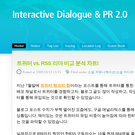
Interactive Dialogue &
PR 2.0
Juny's Blog is open for sharing personal experience and knowledge on ke
Home
Notice
Tag List
keylog
Location Log
Guest Book
트위터 vs. RSS 리더 비교 분석 차트!
Posted
at 2009/10/13 15:15
Filed
under
소셜 커뮤니케이션/소셜 미디어
지난
7
월말에
트위터 링크의 힘
이라는 포스트를 통해 트위터를 통한
배포 채널로서 트위터를 경험하고자
,
블로그 글도 많이 작성하고
,
작성
터를 통해 유입되는 것으로 확인할 수 있었습니다
.
블로그 포스트 수치가 부쩍 떨어진 요즘에도
,
구글 애널리틱스를 통해
상황입니다
.
재미있는 것은 트위터의
유입 비중이 높아짐에 따라 한
R
는 것을 파악할 수 있었습니다
.
실제적으로
899
까지 찍었던 한
RSS
구독자수는
10
월 현재
884
명을 