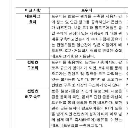
비교 사항
트위터
네트워크
트위터는 팔로우 관계를 구축한 사용자 간
효과
에 정보 및 연관 링크를 공유하면서 콘텐츠
가 배포된다
.
보통 트위터 팔로우어들은 동
일 주제에 관심이 있는 사람들끼리 대화 관
계를 구축하고있는지라
URL
과 함께 공유되
는 컨텐츠들은 일순간에 많은 이들에게 배
포되면
, RT
가 거듭될시 링크로 연결된 소셜
네트워크의 힘은 거듭된다
.
컨텐츠
트위터를 활용하면 느끼는 사항이지만
,
팔
구조화
로우 규모가 많이지게 되면
,
트위터를 통해
오고가는 컨텐츠 및 링크를 모두 파악하는
것은 불가능한 일이다
.
한마디로 오고가는
컨텐츠 구독 및 저장의 구조화가 쉽지 않다
.
컨텐츠
보통 블로거들은 자신의 블로그에 새로운
배포 속도
글을 올리게 되면
,
곧바로 관련 글을 자신의
트위터를 통해 링크와 함께 배포한다
.
또한
관련 글은 트위터 팔로우어들의
RT
의 도움
을 받게 되면 컨텐츠의 성격에 따라 아주 넓
게 넓게 매우 즉시
(
빠르게
)
공유될 수 있는
배포 네트워크를 구축하고 있다
.