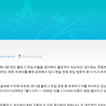
ywords regarding Business communications, Public Relations, Marketing Communica
 커뮤니케이션
Posted
by
쥬니캡
 쥬니캡 개인 블로그 유입 비율을 정리해서 올린적이 있는데요
.
당시에는 콘텐
하는 족족 트위터를 통해 공유해서 당시 한달 전체 유입 방문자 중
9.1%
가 트
 살펴본 수치에 따르면
,
쥬니캡 블로그 유입 경로 중 트위터가
%
를 차지하고 있
SS
리더기
(2009
년
7
월
5.32% => 2009
년
10
월
2.51%)
의 비중이 점점 떨어지고 
줄어들었고, 피드버너
RSS
구독자 수 거의 증가하지 않습니다. 모 개인적인 수치