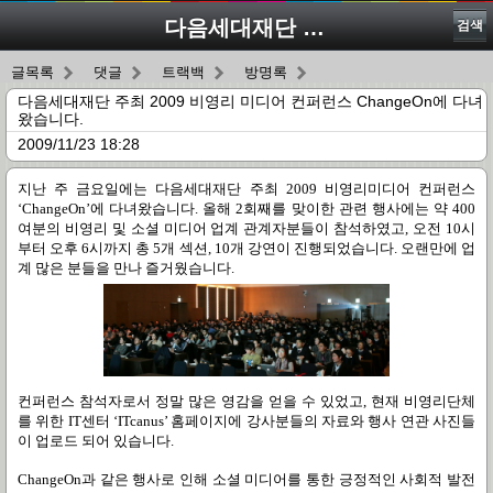
다음세대재단 주최 2009 비영리 미디어 컨퍼런스 ChangeOn에 다녀왔습니다.
검색
글목록
댓글
트랙백
방명록
다음세대재단 주최 2009 비영리 미디어 컨퍼런스 ChangeOn에 다녀
왔습니다.
2009/11/23 18:28
지난 주 금요일에는 다음세대재단 주최
2009
비영리미디어 컨퍼런스
‘ChangeOn’
에 다녀왔습니다
.
올해
2
회째를 맞이한 관련 행사에는 약
400
여분의 비영리 및 소셜 미디어 업계 관계자분들이 참석하였고
,
오전
10
시
부터 오후
6
시까지 총
5
개 섹션
, 10
개 강연이 진행되었습니다
. 오랜만에 업
계 많은 분들을 만나 즐거웠습니다.
컨퍼런스 참석자로서 정말 많은 영감을 얻을 수 있었고
,
현재 비영리단체
를 위한
IT
센터
‘ITcanus’
홈페이지에 강사분들의 자료와 행사 연관 사진들
이 업로드 되어 있습니다
.
ChangeOn
과 같은 행사로 인해 소셜 미디어를 통한 긍정적인 사회적 발전