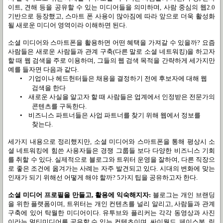
이트
,
견해 등을 공유할 수 있는 미디어들을 의미하며
,
사람 중심의 웹
2.0
기반으로 등장했고
,
스마트 폰 사용이 많아짐에 따라 앞으로 더욱 활성화
될 새로운 미디어 영역이라 이해하면 된다
.
소셜 미디어와 스마트폰을 활용하면 어떤 혜택을 가져갈 수 있을까
?
요즘
사람들은 새로운 사람들과 관계 구축
(
다른 말로 소셜 네트워킹
)
을 하고자
할 때 웹 검색을 주로 이용하며
,
그들의 웹 검색 목적을 간략하게 세가지만
예를 들자면 다음과 같다
.
•
기업이나 헤드헌터들은 채용을 결정하기 전에 후보자에 대해 웹
검색을 한다
•
새로운 사실을 알고자 할 때 사람들은 업계에서 인정받은 전문가의
콘텐츠를 구독한다
.
•
비즈니스 파트너들은 사업 파트너를 찾기 위해 웹에서 정보를
찾는다
.
세가지 내용으로 정리했지만
,
소셜 미디어와 스마트폰을 통해 평상시 소
셜 네트워킹에 힘쓴 사용자들은 경쟁 그룹들 보다 다양한 비즈니스 기회
를 취할 수 있다
.
실제적으로 블로그와 트위터 운영을 잘하여
,
다른 직장으
로 좋은 조건에 옮겨가는 사례는 자주 발견되고 있다
.
시대의 변화에 맞는
인재가 되기 위해선 어떻게 해야 할까
? 5
가지 팁을 공유하고자 한다
.
소셜 미디어 프로필을 만들고
,
활용에 익숙해지자
:
블로그는 개인 브랜딩
을 위한 플랫폼이며
,
트위터는 개인 컨텐츠를 널리 알리고
,
사람들과 관계
구축에 있어 탁월한 미디어이다
.
유투브와 플리커는 각각 동영상과 사진
이라는 멀티미디어를 공유할 수 있는 컨텐츠이며
,
싸이월드
,
페이스북
,
링