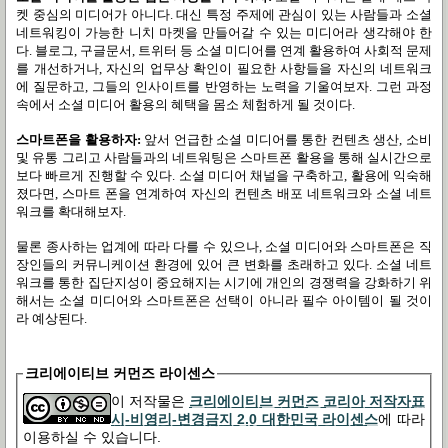
켓 중심의 미디어가 아니다
.
대신 특정 주제에 관심이 있는 사람들과 소셜
네트워킹이 가능한 니치 마켓을 만들어갈 수 있는 미디어라 생각해야 한
다
.
블로그
,
구글문서
,
트위터 등 소셜 미디어를 연계 활용하여 사회적 문제
를 개선하거나
,
자신의 업무상 확인이 필요한 사항들을 자신의 네트워크
에 질문하고
,
그들의 인사이트를 반영하는 노력을 기울여보자
.
그런 과정
속에서 소셜 미디어 활용의 혜택을 몸소 체험하게 될 것이다
.
스마트폰을 활용하자
:
앞서 언급한 소셜 미디어를 통한 컨텐츠 생산
,
소비
및 유통 그리고 사람들과의 네트워팅은 스마트폰 활용을 통해 실시간으로
보다 빠르게 진행할 수 있다
.
소셜 미디어 채널을 구축하고
,
활용에 익숙해
졌다면
,
스마트 폰을 연계하여 자신의 컨텐츠 배포 네트워크와 소셜 네트
워크를 확대해보자
.
물론 종사하는 업계에 따라 다를 수 있으나
,
소셜 미디어와 스마트폰은 직
장인들의 커뮤니케이션 환경에 있어 큰 변화를 초래하고 있다
.
소셜 네트
워크를 통한 집단지성이 중요해지는 시기에 개인의 경쟁력을 강화하기 위
해서는 소셜 미디어와 스마트폰은 선택이 아니라 필수 아이템이 될 것이
라 예상된다
.
크리에이티브 커먼즈 라이센스
이 저작물은
크리에이티브 커먼즈 코리아 저작자표
시-비영리-변경금지 2.0 대한민국 라이센스
에 따라
이용하실 수 있습니다.