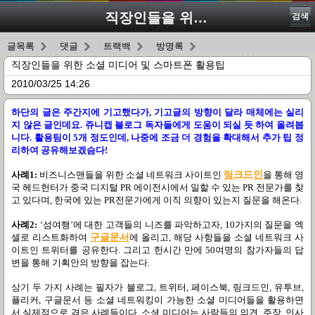
직장인들을 위한 소셜 미디어 및 스마트폰 활용팁
검색
글목록
댓글
트랙백
방명록
직장인들을 위한 소셜 미디어 및 스마트폰 활용팁
2010/03/25 14:26
하단의 글은 주간지에 기고했다가, 기고글의 방향이 달라 매체에는 실리
지 않은 글인데요. 쥬니캡 블로그 독자들에게 도움이 되실 듯 하여 올려봅
니다. 활용팀이 5개 정도인데, 나중에 조금 더 경험을 확대해서 추가 팁 정
리하여 공유해보겠슴다!
사례
1:
비즈니스맨들을 위한 소셜 네트워크 사이트인
링크드인
을 통해 영
국 헤드헌터가 중국 디지털
PR
에이전시에서 일할 수 있는
PR
전문가를 찾
고 있다며
,
한국에 있는
PR
전문가에게 이직 의향이 있는지 질문을 해온다
.
사례
2:
‘
섬여행
’
에 대한 고객들의 니즈를 파악하고자
, 10
가지의 질문을 엑
셀로 리스트화하여
구글문서
에 올리고
,
해당 사항들을 소셜 네트워크 사
이트인 트위터를 공유한다
.
그리고 한시간 만에
50
여명의 참가자들의 답
변을 통해 기획안의 방향을 잡는다
.
상기 두 가지 사례는 필자가 블로그
,
트위터
,
페이스북
,
링크드인
,
유투브
,
플리커
,
구글문서 등 소셜 네트워킹이 가능한 소셜 미디어들을 활용하면
서 실제적으로 겪은 사례들이다
.
소셜 미디어는 사람들의 의견
,
주장
,
인사