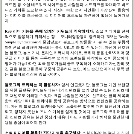
크드인 등 소셜 네트워크 사이트들은 사람들과 네트워크를 확대하고 비즈
니스 기회를 도모할 수 있다
.
자신이 속한 업계 지인들이 가장 많이 활용하
는 미디어를 조사하고
,
각 미디어별 프로필을 마련하여 활용에 들어가보
자
.
RSS
리더 기능을 통해 업계의 키워드에 익숙해지자
:
소셜 미디어를 전략
적으로 활용하기 위해서는 정보 모니터링활동이 중요하다
. RSS
는
Really
Simple Syndication
의 줄임말로서 블로그에 방문할 시 볼 수 있는 주황색
아이콘을 클릭하면 제공되는 특정
URL
이라 할 수 있는데
,
자신이 선호하
는 블로그
,
뉴스 기사
,
온라인 커뮤니티 사이트
,
트위터 등을 한
RSS
리더 및
구글 리더기를 통해 구독하여 업계의 트렌드를 파악하는 것이 중요하다
.
영어가 가능하다면 외국 블로거들의 글도 구독하여 소화하고 자신만의 멋
진 글을 블로그를 통해 꾸준히 공유하다 보면
,
어느 순간 업계에서 주목 받
는 블로거로 성장해 있을 것이다
.
블로그와 트위터는 꼭 활용하자
:
앞서 언급했지만
,
블로그는 개인 브랜딩
을 위한 플랫폼이며
,
트위터는 나의 컨텐츠를 널리 알릴 수 있는 컨텐츠 배
포 채널로도 이해할 수 있다
.
요즘 사람들은 자신이 선호하는 글의 제목과
함께 해당
URL
을 트위터를 통해 공유하는 방식으로 컨텐츠를 공유하는
데
,
자신의 블로그와 트위터를 많이 노출하면 할수록 개인 브랜딩이 강화
되고
,
생각지 못한 비즈니스 기회를 얻게 될 것이다
.
블로그와 트위터를 통
한 컨텐츠 공유는 본인 중심의 내용이 아닌 사람들에게 혜택을 줄만한 내
용을 중심이 되어야 한다
.
소셜 미디어를 활용한 집단 지성을 추구하자
:
소셜 미디어는 절대 매스 마