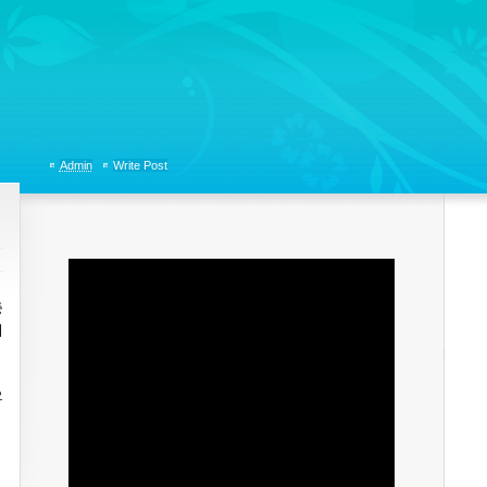
tions, Organizational Communicaitons, Soft Skills, Social Media
Admin
Write Post
중
서
으