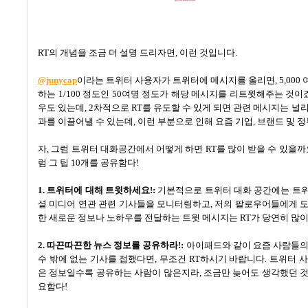
RT의 개념을 조금 더 설명 드리자면, 이런 것입니다.
@junycap
이라는 트위터 사용자가 트위터에 메시지를 올리면, 5,00
하는 1/100 정도인 50여명 정도가 해당 메시지를 리트윗해주는 것이죠
우도 있는데, 2차적으로 RT를 유도할 수 있게 되면 관련 메시지는 
과를 이끌어낼 수 있는데, 이런 부분으로 인해 요즘 기업, 브랜드 및
자
,
그럼 트위터 대화공간에서 어떻게 하면
RT
를 많이 받을 수 있을까
럼 그 팁
10개를
공유함다
!
1.
트위터에 대해 트윗하세요
!:
기본적으로 트위터 대화 공간에는 트위
셜 미디어 연관 관련 기사들을 모니터링하고
,
저의 팔로우어들에게 도
한 새로운 정보나 노하우를 전달하는 트윗 메시지는
RT
가 당연히 많
2.
따끈따끈한 뉴스 정보를 공유하라
!:
아이패드와 같이 요즘 사람들의
수 밖에 없는 기사를 접했다면
,
무조건
RT
하시기 바랍니다
.
트위터 사
은 정보일수록 공유하는 사람이 많은지라
,
조금만 늦어도 생각했던 것
요함다
!