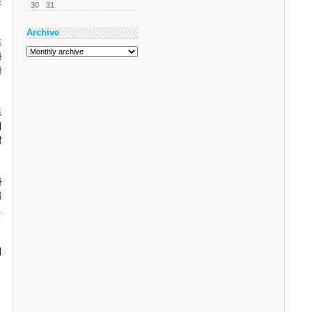
는
30
31
Archive
트
사
하
트
시
답
나
를
다
.
데