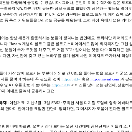
의견을 다양하게 공유할 수 있습니다
.
그러나
,
본인이 이외수 작가와 같은 오프
 구축하지 않았다면
,
먼저 유용한 정보 링크를 활발하게 공유하는 활동을 많이 
드를 꾸준하게 공유하셔야 합니다
.
저 같은 경우에는 블로그
,
트위터
,
페이스북
,
스
업 등 특정 키워드들을
1
년 정도 공유를 해왔는데
,
그런 과정 속에서 넓은 의미
디어는 항상 새롭게 활용하시는 분들이 생겨나는 법인데요
.
트위터만 하더라도 
습니다
. How to
개념의 블로그 글은 블로고스피어에서도 많이 회자되지만
,
그런 
신 분들이 추가 트윗을 해주고
,
또 거듭
RT
가 일어나는 것을 다수 목격하곤 합
시다면
,
자신만이 갖고 있는 노하우를 알기 쉽게 사진 이미지도 추가해서 작성
들이 가장 많이 모르시는 부분이 의외로 긴
URL
을 줄이는 법을 모르시더군요
.
시지를 줄여야 하는데 꼭 필요한 것이
http://bit.ly
혹은
http://tinyurl.com
과 같
수 및
RT
수를 한번에 보여주는
http://bit.ly
서비스를 많이 쓰는 편인데
,
선호하
0
자 이내로 줄여서 공유하시고요
.
하자
!:
이런거죠
.
지난
5
월
13
일
SBS
가 주최한 서울 디지털 포럼에 영화 아바타
의 한마디 한마디를 요점만 간단히 정리하면
,
그 메시지가 도움이 된다면 팔로
경험한 바에 따르면
,
오후 시간대 보다는 오전 시간대에 공유된 메시지들의
RT