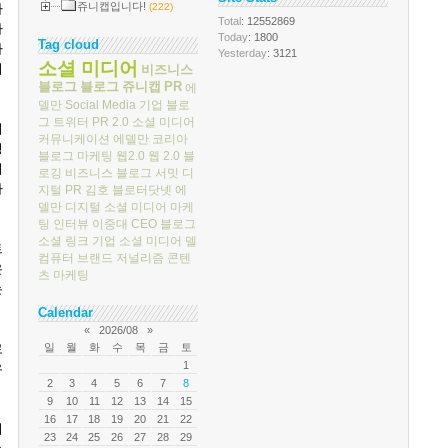
쥬니캡입니다!
라
(222)
Total
: 12552869
하
Today
: 1800
Tag cloud
마
Yesterday
: 3121
소셜 미디어
의
비즈니스
블로그
블로그
쥬니캡
PR
에
델만
Social Media
기업 블로
그
트위터
PR 2.0
소셜 미디어
처
커뮤니케이션
에델만 코리아
성
블로그 마케팅
웹2.0
웹 2.0
블
니
로깅
비즈니스 블로그 서밋
디
하
지털 PR
김호
블로터닷넷
에
델만 디지털
소셜 미디어 마케
팅
인터뷰
이중대
CEO 블로그
소셜 링크
기업 소셜 미디어
델
트
컴퓨터
브랜드 저널리즘
콘텐
은
츠 마케팅
는
Calendar
«
2026/08
»
로
일
월
화
수
목
금
토
1
우
2
3
4
5
6
7
8
9
10
11
12
13
14
15
16
17
18
19
20
21
22
비
23
24
25
26
27
28
29