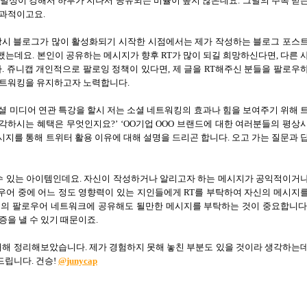
발성이 강해서 하루가 지나서 공유되는 비율이 높지 않은데요
.
그날의 주목 받
효과적이고요
.
당시 블로그가 많이 활성화되기 시작한 시점에서는 제가 작성하는 블로그 포스
 했는데요
. 본인이 공유하는
메시지가 향후
RT
가 많이 되길 희망하신다면
,
다른 
다
.
쥬니캡 개인적으로 팔로잉 정책이 있다면
,
제 글을
RT
해주신 분들을 팔로우
네트워킹을 유지하고자 노력합니다
.
셜 미디어 연관 특강을 할시 저는 소셜 네트워킹의 효과나 힘을 보여주기 위해 
생각하시는 혜택은 무엇인지요
?’ ‘OO기업 OOO 브랜드
에 대한 여러분들의 평상
시지를 통해 트위터 활용 이유에 대해 설명을 드리곤 합니다
.
오고 가는 질문과 
수 있는 아이템인데요
.
자신이 작성하거나 알리고자 하는 메시지가 공익적이거
우어 중에 어느 정도 영향력이 있는 지인들에게
RT
를 부탁하여 자신의 메시지
신의 팔로우어 네트워크에 공유해도 될만한 메시지를 부탁하는 것이 중요합니
증을 낼 수 있기 때문이죠
.
 대해 정리해보았습니다
.
제가 경험하지 못해 놓친 부분도 있을 것이라 생각하는
탁드립니다
.
건승
!
@junycap