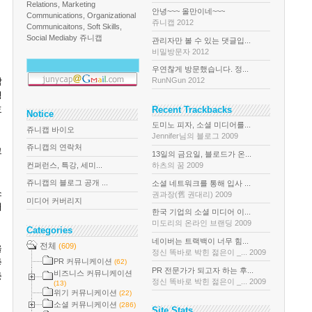
Relations, Marketing
안녕~~~ 올만이네~~~
Communications, Organizational
쥬니캡 2012
Communicaitons, Soft Skills,
Social Media
by 쥬니캡
관리자만 볼 수 있는 댓글입...
비밀방문자 2012
우연찮게 방문했습니다. 정...
각
RunNGun 2012
경
효
Recent Trackbacks
Notice
도미노 피자, 소셜 미디어를...
쥬니캡 바이오
Jennifer님의 블로그 2009
쥬니캡의 연락처
그
13일의 금요일, 블로드가 온...
컨퍼런스, 특강, 세미...
하츠의 꿈 2009
쥬니캡의 블로그 공개 ...
소셜 네트워크를 통해 입사 ...
소
권과장(舊 권대리) 2009
미디어 커버리지
대
한국 기업의 소셜 미디어 이...
미도리의 온라인 브랜딩 2009
Categories
네이버는 트랙백이 너무 힘...
전체
(609)
을
정신 똑바로 박힌 젊은이 _... 2009
좋
PR 커뮤니케이션
(62)
PR 전문가가 되고자 하는 후...
비즈니스 커뮤니케이션
중
정신 똑바로 박힌 젊은이 _... 2009
(13)
위기 커뮤니케이션
(22)
소셜 커뮤니케이션
(286)
Site Stats