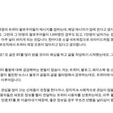
0 여명의 트위터 팔로우어들이 메시지를 접하는데, 해당 메시지가 맘에 든다고 생
. 그런데 그 50명의 팔로우어들이 1,000명인 경우도 있고, 1만명이 넘어가는 
널리 아주 널리 퍼지게 되는 것입니다. 한마디로 소셜 네트워킹으로 피라미드처럼 
 정부조직에서 트위터 계정 오픈이 많아지고 있다고 생각합니다.
요
?
요 글은
RT
를 많이 받을 것이라 예상을 하고 글을 작성하기 시작했는데요
.
터 활용에 대해 궁금해하는 분들이 많슴다
.
저는 트위터
,
블로그
,
페이스북 등 
움이 될만한 뉴스나 블로거 글들의 글을 필터링해서 공유하는데요
.
트위터에 
이 이루어집니다
.
 관심을 많이 끄는 신제품이 런칭을 한다거나
,
정치적
&
사회적으로 관심이 많
용자들은 새로운 정보를 빨리 전달하는 트위터 사용자를 선호하는데요
.
아주 
 만큼
RT
를 못 이끌어내기 때문에
,
좋은 정보일 경우 무조건 선빵을 날리심이 