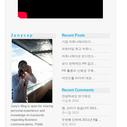
J u n y c a p
Recent Posts
기업 커뮤니케이터가 ...
파트타임 최고 커뮤니...
커뮤니케이션 오디언스...
보다 전략적인 PR 접근...
PR 활동의 신뢰성 구축...
마인드풀 리더의 대표 ...
Recent Comments
안녕하세요 반가워요
이승희 2016
Juny's Blog is open for sharing
옙, 오타가 맞슴다!!! 2011...
personal experience and
쥬니캡 2013
knowledge on keywords
regarding Business
두번째 단락에 2011년 8월 ...
communications, Public
문진 2013