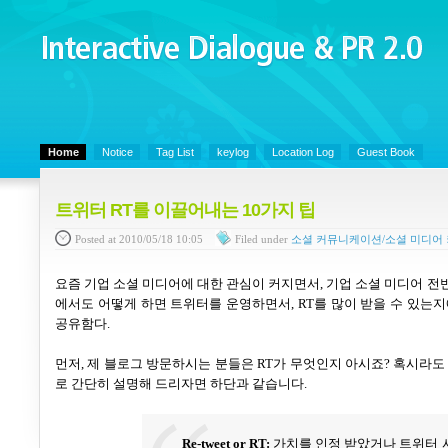
Interactive Dialogue &
PR 2.0
Juny's Blog is open for sharing personal experience and knowledge on ke
Home
Notice
Tag List
keylog
Location Log
Guest Book
트위터 RT를 이끌어내는 10가지 팁
Posted
at 2010/05/18 10:05
Filed
under
소셜 커뮤니케이션/소셜 미디어
요즘 기업 소셜 미디어에 대한 관심이 커지면서
,
기업 소셜 미디어 전
에서도 어떻게 하면 트위터를 운영하면서
, RT
를 많이 받을 수 있는
공유함다
.
먼저
,
제 블로그 방문하시는 분들은
RT
가 무엇인지 아시죠
?
혹시라도
로 간단히 설명해 드리자면 하단과 같습니다
.
Re-tweet
or
RT:
가치를 인정 받았거나 트위터 