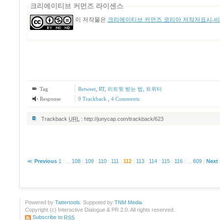
크리에이티브 커먼즈 라이센스
이 저작물은
크리에이티브 커먼즈 코리아 저작자표시-비영
Tag
Retweet
,
RT
,
리트윗 받는 법
,
트위터
Response
0 Trackback
,
4
Comments
Trackback
URL
:
http://junycap.com/trackback/623
≪
Previous
1
:
...
108
:
109
:
110
:
111
:
112
:
113
:
114
:
115
:
116
:
...
609
:
Next
Powered by
Tattertools
. Suppoted by
TNM Media
.
Copyright (c) Interactive Dialogue & PR 2.0. All rights reserved.
Subscribe to
RSS