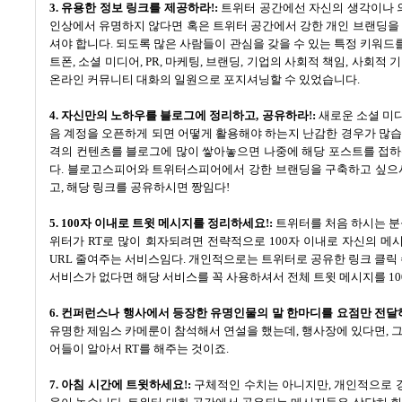
3.
유용한 정보 링크를 제공하라
!:
트위터 공간에선 자신의 생각이나 
인상에서 유명하지 않다면 혹은 트위터 공간에서 강한 개인 브랜딩을
셔야 합니다
.
되도록 많은 사람들이 관심을 갖을 수 있는 특정 키워
트폰
,
소셜 미디어
, PR,
마케팅
,
브랜딩
,
기업의 사회적 책임
,
사회적 기
온라인 커뮤니티 대화의 일원으로 포지셔닝할 수 있었습니다
.
4.
자신만의 노하우를 블로그에 정리하고
,
공유하라
!:
새로운 소셜 미
음 계정을 오픈하게 되면 어떻게 활용해야 하는지 난감한 경우가 많
격의 컨텐츠를 블로그에 많이 쌓아놓으면 나중에 해당 포스트를 접하
다
.
블로고스피어와 트위터스피어에서 강한 브랜딩을 구축하고 싶으
고
,
해당 링크를 공유하시면 짱임다
!
5. 100
자 이내로 트윗 메시지를 정리하세요
!:
트위터를 처음 하시는 분
위터가
RT
로 많이 회자되려면 전략적으로
100
자 이내로 자신의 메
URL
줄여주는 서비스임다
.
개인적으로는 트위터로 공유한 링크 클릭 
서비스가 없다면 해당 서비스를 꼭 사용하셔서 전체 트윗 메시지를
10
6.
컨퍼런스나 행사에서 등장한 유명인물의 말 한마디를 요점만 전달
유명한 제임스 카메룬이 참석해서 연설을 했는데
,
행사장에 있다면
,
그
어들이 알아서
RT
를 해주는 것이죠
.
7.
아침 시간에 트윗하세요
!:
구체적인 수치는 아니지만
,
개인적으로 