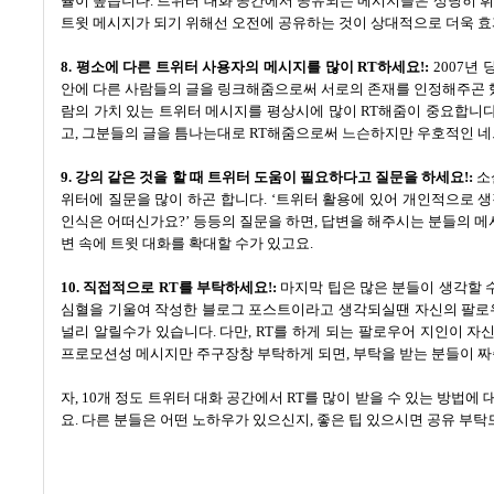
율이 높습니다
.
트위터 대화 공간에서 공유되는 메시지들은 상당히 휘
트윗 메시지가 되기 위해선 오전에 공유하는 것이 상대적으로 더욱 
8.
평소에 다른 트위터 사용자의 메시지를 많이
RT
하세요
!:
2007
년 
안에 다른 사람들의 글을 링크해줌으로써 서로의 존재를 인정해주곤
람의 가치 있는 트위터 메시지를 평상시에 많이
RT
해줌이 중요합니
고
,
그분들의 글을 틈나는대로
RT
해줌으로써 느슨하지만 우호적인 
9.
강의 같은 것을 할 때 트위터 도움이 필요하다고 질문을 하세요
!:
소
위터에 질문을 많이 하곤 합니다
. ‘
트위터 활용에 있어 개인적으로 
인식은 어떠신가요
?’
등등의 질문을 하면
,
답변을 해주시는 분들의 메
변 속에 트윗 대화를 확대할 수가 있고요
.
10. 직접적으로 RT
를 부탁하세요
!:
마지막 팁은 많은 분들이 생각할 
심혈을 기울여 작성한 블로그 포스트이라고 생각되실땐 자신의 팔로
널리 알릴수가 있습니다
.
다만
, RT
를 하게 되는 팔로우어 지인이 자
프로모션성 메시지만 주구장창 부탁하게 되면
,
부탁을 받는 분들이 짜
자
, 10
개 정도 트위터 대화 공간에서
RT
를 많이 받을 수 있는 방법에
요
.
다른 분들은 어떤 노하우가 있으신지
,
좋은 팁 있으시면 공유 부