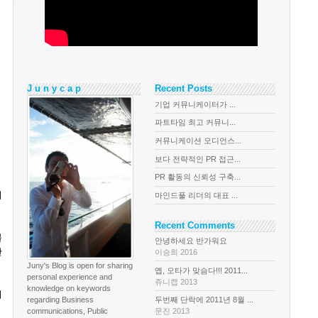
J u n y c a p
Recent Posts
기업 커뮤니케이터가 ...
파트타임 최고 커뮤니...
커뮤니케이션 오디언스...
보다 전략적인 PR 접근...
PR 활동의 신뢰성 구축...
미
마인드풀 리더의 대표 ...
Recent Comments
블
안녕하세요 반가워요
단
이승희 2016
Juny's Blog is open for sharing
옙, 오타가 맞슴다!!! 2011...
personal experience and
쥬니캡 2013
knowledge on keywords
지
regarding Business
두번째 단락에 2011년 8월 ...
communications, Public
문진 2013