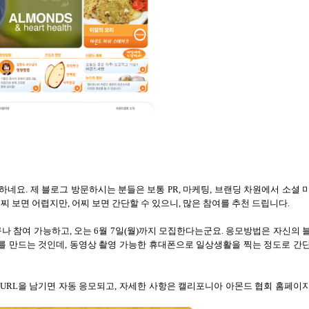
 하네요
.
제 블로그 방문하시는 분들은 보통
PR,
마케팅
,
브랜딩 차원에서 소셜 
어찌 보면 어렵지만
,
어찌 보면 간단할 수 있으니
,
많은 참여를 추천 드립니다
.
구나 참여 가능하고
,
오는
6
월
7
일
(
월
)
까지 모집한다는군요
.
응모방법은 자신의 
를 만드는 것인데
,
동영상 촬영 가능한 휴대폰으로 일상생활을 찍는 정도로 간
URL
을 남기면 자동 응모되고
,
자세한 사항은 캘리포니아 아몬드 협회 홈페이