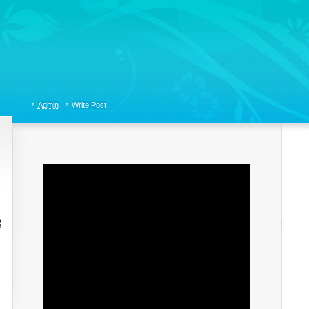
tions, Organizational Communicaitons, Soft Skills, Social Media
Admin
Write Post
끌