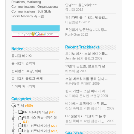
Relations, Marketing
안녕~~~ 올만이네~~~
Communications, Organizational
쥬니캡 2012
Communicaitons, Soft Skills,
Social Media
by 쥬니캡
관리자만 볼 수 있는 댓글입...
비밀방문자 2012
우연찮게 방문했습니다. 정...
RunNGun 2012
Recent Trackbacks
Notice
도미노 피자, 소셜 미디어를...
쥬니캡 바이오
Jennifer님의 블로그 2009
쥬니캡의 연락처
13일의 금요일, 블로드가 온...
컨퍼런스, 특강, 세미...
하츠의 꿈 2009
쥬니캡의 블로그 공개 ...
소셜 네트워크를 통해 입사 ...
권과장(舊 권대리) 2009
미디어 커버리지
한국 기업의 소셜 미디어 이...
미도리의 온라인 브랜딩 2009
Categories
네이버는 트랙백이 너무 힘...
전체
(609)
정신 똑바로 박힌 젊은이 _... 2009
PR 커뮤니케이션
(62)
PR 전문가가 되고자 하는 후...
비즈니스 커뮤니케이션
정신 똑바로 박힌 젊은이 _... 2009
(13)
위기 커뮤니케이션
(22)
소셜 커뮤니케이션
(286)
Site Stats