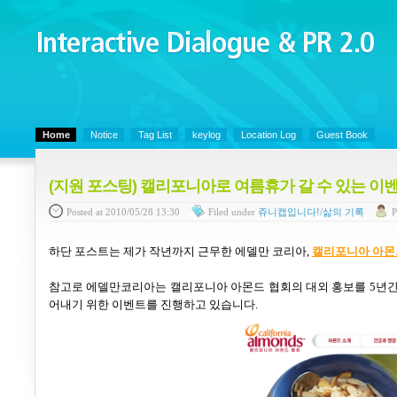
Interactive Dialogue &
PR 2.0
Juny's Blog is open for sharing personal experience and knowledge on ke
Home
Notice
Tag List
keylog
Location Log
Guest Book
(지원 포스팅) 캘리포니아로 여름휴가 갈 수 있는 이
Posted
at 2010/05/28 13:30
Filed
under
쥬니캡입니다!/삶의 기록
P
하단 포스트는 제가 작년까지 근무한 에델만 코리아
,
캘리포니아 아몬
참고로 에델만코리아는 캘리포니아 아몬드 협회의 대외 홍보를
5
년간
어내기 위한 이벤트를 진행하고 있습니다
.