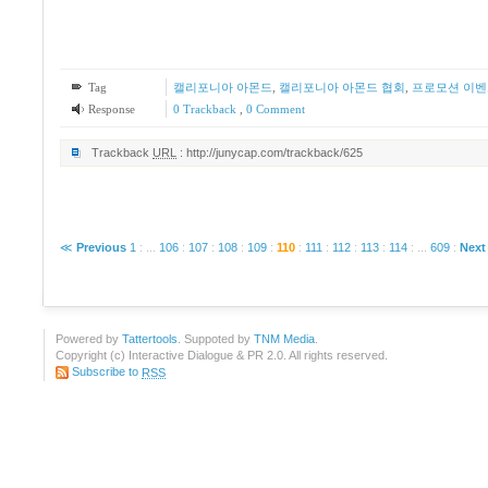
Tag
캘리포니아 아몬드
,
캘리포니아 아몬드 협회
,
프로모션 이벤
Response
0 Trackback
,
0 Comment
Trackback
URL
:
http://junycap.com/trackback/625
≪
Previous
1
:
...
106
:
107
:
108
:
109
:
110
:
111
:
112
:
113
:
114
:
...
609
:
Next
Powered by
Tattertools
. Suppoted by
TNM Media
.
Copyright (c) Interactive Dialogue & PR 2.0. All rights reserved.
Subscribe to
RSS