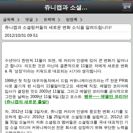
쥬니캡과 소셜링커들의 새로운 변화 소식을 알려드립니다!
검색
글목록
댓글
트랙백
방명록
쥬니캡과 소셜링커들의 새로운 변화 소식을 알려드립니다!
2012/10/31 09:51
수년마다 한번씩
11
월이 되면
,
제 커리어 인생에 있어 큰 변화가 일어나
곤 합니다
.
의도한 것은 아닌데 결론적으로
11
월은 저에게 새로운 변화
&
즉
‘
성장
’
이라는 키워드로 대표되는 시기라 생각됩니다
.
1999
년 첫 직장 대우자동차에서 드림 커뮤니케이션즈라는
IT
전문
PR
회
사로 옮기게 된 시점이
11
월말이었고요
.
세번째 직장
,
에델만 코리아에
입사가 결정된 것도
2003
년
11
월말
,
그리고 에델만 코리아를 공식적으로
쌩유
~~~
에델만 코리아
!
그만둔 날짜는
2009
년
11
월
6
일
.(
참고 포스트
:
(
쥬니캡의 새로운 출발
!
)
자
, 2012
년
11
월
1
일자로
,
쥬니캡 커리어 인생에 중요한 변화 시기를 도
모하게 됩니다
. 2010
년
1
월
25
일자로 소셜링크를 설립하고
, 2012
년
10
월
31
일 오늘까지 저희 소셜링크 멤버들은 소셜링크를 국내 대표적인 기
업 소셜 미디어 커뮤니케이션 전문 회사로 성장하기 위해 부단한 노력을
기울여왔습니다
.