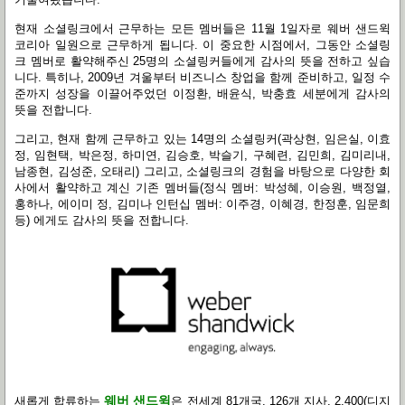
현재 소셜링크에서 근무하는 모든 멤버들은
11
월
1
일자로 웨버 샌드윅
코리아 일원으로 근무하게 됩니다
.
이 중요한 시점에서
,
그동안 소셜링
크 멤버로 활약해주신
25
명의 소셜링커들에게 감사의 뜻을 전하고 싶습
니다
.
특히나
, 2009
년 겨울부터 비즈니스 창업을 함께 준비하고
,
일정 수
준까지 성장을 이끌어주었던 이정환
,
배윤식
,
박충효 세분에게 감사의
뜻을 전합니다
.
그리고
,
현재 함께 근무하고 있는
14
명의 소셜링커
(
곽상현
,
임은실
,
이효
정
,
임현택
,
박은정
,
하미연
,
김승호
,
박슬기
,
구혜련
,
김민희
,
김미리내
,
남종현
,
김성준
,
오태리
)
그리고
,
소셜링크의 경험을 바탕으로 다양한 회
사에서 활약하고 계신 기존 멤버들
(
정식 멤버
:
박성혜
,
이승원
,
백정열
,
홍하나
,
에이미 정
,
김미나 인턴십 멤버
:
이주경
,
이혜경
,
한정훈
,
임문희
등
)
에게도 감사의 뜻을 전합니다
.
웨버 샌드윅
새롭게 합류하는
은 전세계
81
개국
, 126
개 지사
, 2,400(
디지