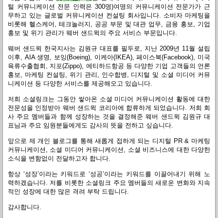
털 커뮤니케이션 전문 인력은
300
명
)
여명의 커뮤니케이션 전문가가 근
무하고 있는 글로벌 커뮤니케이션 컨설팅 회사입니다
.
소비자 마케팅을
비롯해 헬스케어
,
테크놀러지
,
공공 부문 및 대관 업무
,
금융 홍보
,
기업
홍보 및 위기 관리가 웨버 샌드윅의 주요 서비스 부문입니다
.
웨버 샌드윅 한국지사는 김원규 대표를 필두로
,
지난
2009
년
11
월 설립
이후
, AIA
생명
,
보잉
(Boeing),
이케아
(IKEA),
페이스북
(Facebook),
미국
육류수출협회
,
지포
(Zippo),
에티하드항공 등 다양한 기업 고객들의 언론
홍보
,
마케팅 컨설팅
,
위기 관리
,
인수합병
,
디지털 및 소셜 미디어 커뮤
니케이션 등 다양한 서비스를 제공해오고 있습니다
.
저희 소셜링크는 그동안 쌓아온 소셜 미디어 커뮤니케이션 활동에 대한
전문성을 인정받아 웨버 샌드윅 코리아에 합류하게 되었습니다
.
저희 회
사 주요 멤버들과 함께 성장하는 것을 결정해준 웨버 샌드윅 김원규 대
표님과 주요 임원분들에게도 감사의 뜻을 전하고 싶습니다
.
앞으로 제 개인 블로그를 통해 새롭게 접하게 되는 디지털
PR &
마케팅
커뮤니케이션
,
소셜 미디어 커뮤니케이션
,
소셜 비즈니스에 대한 다양한
소식을 변함없이 전달하고자 합니다
.
항상
‘
성장
’
이라는 키워드로
‘
성공
’
이라는 키워드를 이끌어내기 위해 노
력하겠습니다
.
저를 비롯한 소셜링크 주요 멤버들의 새로운 변화와 지속
적인 성장에 대한 많은 격려 부탁 드립니다
.
감사합니다
.