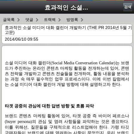
효과적인 소셜 미디어 대화 캘린더 개발하기 (THE PR 2014년 5월 기고문)
검색
글목록
댓글
트랙백
방명록
효과적인 소셜 미디어 대화 캘린더 개발하기 (THE PR 2014년 5월 기
고문)
2014/06/10 09:55
소셜 미디어 대화 캘린더
(Social Media Conversation Calendar)
는 브랜
드가 추진하는 온라인 콘텐츠 마케팅 활동을 전개하는데 있어
,
콘텐
츠 전략을 개발하고 콘텐츠 전술들을 전개하며
,
활동 내용을 분석하
는 과정 속 매우 필수적인 업무 프로세스이다
.
이에 이번 칼럼에서
는 소셜 미디어 대화 캘린더 개발 방향에 대해 설명하고자 한다
.
타겟 공중의 관심에 대한 답변 방향 및 흐름 파악
브랜드 콘텐츠 마케팅 활동에 있어
,
타겟 공중 즉 바이어 페르소나
(buyer persona)
의 관심 및 염려 사항들을 파악하는 것은 중요하다
.
이를 위해선
,
질문들을 구체적으로 리스트업해야 한다
.
가령 타깃
구매자들이 브랜드에 대해 염려하는 사항이 무엇인지
,
우리 브랜드