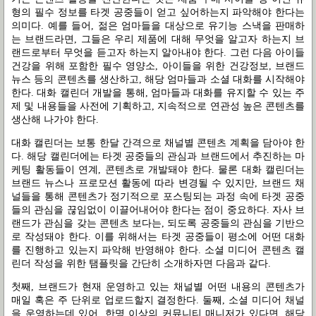
형의 필수 정보를 타겟 공중들이 얻고 싶어하는지 파악해야 한다는
의미다
.
예를 들어
,
젊은 엄마들을 대상으로 유기능 스낵을 판매하
는 브랜드라면
,
그들은 우리 제품에 대해 무엇을 알고자 하는지 브
랜드로부터 무엇을 듣고자 하는지 알아내야 한다
.
그런 다음 아이들
건강을 위해 포함한 필수 영양소
,
아이들을 위한 건강정보
,
브랜드
뉴스 등의 콘텐츠를 생산하고
,
해당 엄마들과 소셜 대화를 시작해야
한다
.
대화 캘린더 개발을 통해
,
엄마들과 대화를 유지할 수 있는 주
제 및 내용들을 사전에 기획하고
,
지속적으로 연관성 높은 콘텐츠를
생산해 나가야 한다
.
대화 캘린더는 보통 한달 간격으로 채널별 콘텐츠 계획을 담아야 한
다
.
해당 캘린더에는 타겟 공중들의 관심과 브랜드에서 추진하는 마
케팅 활동들이 연계
,
콘텐츠로 개발돼야 한다
.
물론 대화 캘린더는
브랜드 뉴스나 프로모션 활동에 따라 변경될 수 있지만
,
브랜드 채
널들을 통해 콘텐츠가 정기적으로 포스팅되는 과정 속에 타겟 공중
들의 관심을 끊임없이 이끌어내어야 한다는 점이 중요하다
.
자사 브
랜드가 관심을 갖는 콘텐츠 보다는
,
되도록 공중들의 관심을 기반으
로 작성돼야 한다
.
이를 위해서는 타겟 공중들이 평소에 어떤 대화
를 진행하고 있는지 파악해 반영해야 한다
.
소셜 미디어 콘텐츠 캘
린더 작성을 위한 탬플릿을 간단히 소개하자면 다음과 같다
.
첫째
,
브랜드가 현재 운영하고 있는 채널별 어떤 내용의 콘텐츠가
매일 혹은 주 단위로 업로드할지 결정한다
.
둘째
,
소셜 미디어 채널
을 운영하는데 있어
,
한명 이상의 커뮤니티 매니저가 있다면
,
해당