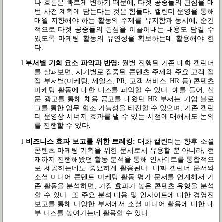
나 흐름은 빠르게 변하기 때문에
,
타겟 공중들의 관심을 매
번 사전 계획에 담는다는 것은 힘들다
.
캘린더 운영을 통해
매월 지향해야 하는 활동의 주제를 유지함과 동시에
,
순간
적으로 타겟 공중들의 관심을 이끌어내는 내용도 담길 수
있도록 마케팅 활동의 유연성을 확보하는데 활용해야 한
다
.
l
부서별 기회 요소 파악과 반영
:
월별 진행된 기존 대화 캘린더
를 살펴보면
,
시기별로 집중된 콘텐츠 주제와 주요 고객 접
점 부서별
(
마케팅
,
세일즈
, PR,
고객 서비스
, HR
등
)
콘텐츠
마케팅 활동에 대한 니즈를 파악할 수 있다
.
예를 들어
,
신
문 광고를 통해 채용 공고를 내왔던
HR
부서는 기업 블로
그를 통한 업무 협조 가능성을 타진할 수 있으며
,
기존 캘린
더 운영상 시너지 효과를 낼 수 있는 시점에 대해서도 논의
를 진행할 수 있다
.
l
비즈니스 효과 보고를 위한 트레킹
:
대화 캘린더는 향후 소셜
콘텐츠 마케팅 기획을 위한 문서로서 유용할 뿐 아니라
,
현
재까지 진행해왔던 활동 분석을 통해 인사이트를 통합적으
로 제공하는데도 중요하게 활용된다
.
대화 캘린더 문서와
소셜 미디어 콘텐트 마케팅 활동 평가 문서를 연계해서 기
존 활동을 분석하면
,
가장 효과가 높은 콘텐츠 유형을 분석
할 수 있다
.
또 주요 분석 내용 및 인사이트에 대한 경영진
보고를 통해 다양한 부서에서 소셜 미디어 활용에 대한 내
부 니즈를 높여가는데 활용할 수 있다
.