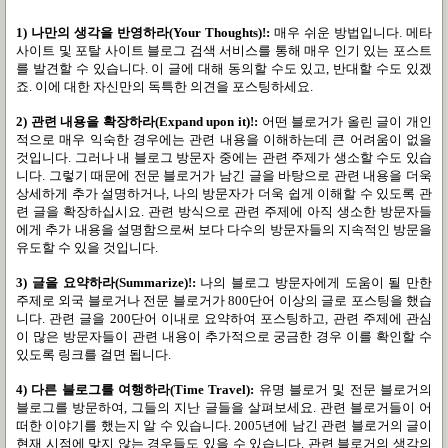
1) 나만의 생각을 반영하라(Your Thoughts)!:
매우 쉬운 방법입니다. 메타
사이트 및 포탈 사이트 블로그 검색 서비스를 통해 매우 인기 있는 포스트
를 발견할 수 있습니다. 이 글에 대해 동의할 수도 있고, 반대할 수도 있겠
죠. 이에 대한 자신만의 독특한 의견을 포스팅하세요.
2) 관련 내용을 확장하라(Expand upon it)!:
어떤 블로거가 올린 글이 개인
적으로 매우 익숙한 경우에는 관련 내용을 이해하는데 큰 어려움이 없을
것입니다. 그러나 내 블로그 방문자 중에는 관련 주제가 생소할 수도 있습
니다. 그렇기 때문에 전문 블로거가 남긴 글을 바탕으로 관련 내용을 더욱
상세하게 추가 설명하거나, 나의 방문자가 더욱 쉽게 이해할 수 있도록 관
련 글을 확장하십시요. 관련 방식으로 관련 주제에 아직 생소한 방문자들
에게 추가 내용을 설명함으로써 보다 다수의 방문자들의 지속적인 방문을
유도할 수 있을 것입니다.
3) 글을 요약하라(Summarize)!:
나의 블로그 방문자에게 도움이 될 만한
주제로 외국 블로거나 전문 블로거가 800단어 이상의 글로 포스팅을 했습
니다. 관련 글을 200단어 이내로 요약하여 포스팅하고, 관련 주제에 관심
이 많은 방문자들이 관련 내용이 추가적으로 궁금한 경우 이를 확인할 수
있도록 링크를 걸면 됩니다.
4) 다른 블로그를 여행하라(Time Travel):
유명 블로거 및 전문 블로거의
블로그를 방문하여, 그들의 지난 글들을 살펴보세요. 관련 블로거들이 어
떠한 이야기를 했는지 알 수 있습니다. 2005년에 남긴 관련 블로거의 글이
현재 시점에 맞지 않는 경우들도 있을 수 있습니다. 관련 블로거의 생각의