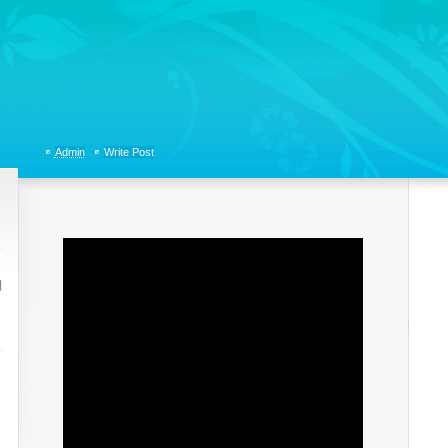
tions, Organizational Communicaitons, Soft Skills, Social Media
Admin
Write Post
더