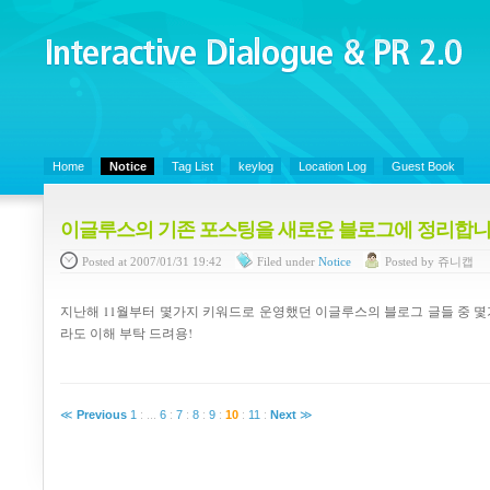
Interactive Dialogue &
PR 2.0
Juny's Blog is open for sharing personal experience and knowledge on ke
Home
Notice
Tag List
keylog
Location Log
Guest Book
이글루스의 기존 포스팅을 새로운 블로그에 정리합니
Posted
at 2007/01/31 19:42
Filed
under
Notice
Posted
by
쥬니캡
지난해 11월부터 몇가지 키워드로 운영했던 이글루스의 블로그 글들 중 
라도 이해 부탁 드려용!
≪
Previous
1
:
...
6
:
7
:
8
:
9
:
10
:
11
:
Next
≫