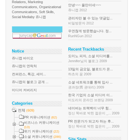
Relations, Marketing
안녕~~~ 올만이네~~~
Communications, Organizational
쥬니캡 2012
Communicaitons, Soft Skills,
Social Media
by 쥬니캡
관리자만 볼 수 있는 댓글입...
비밀방문자 2012
우연찮게 방문했습니다. 정...
RunNGun 2012
Recent Trackbacks
Notice
도미노 피자, 소셜 미디어를...
쥬니캡 바이오
Jennifer님의 블로그 2009
쥬니캡의 연락처
13일의 금요일, 블로드가 온...
컨퍼런스, 특강, 세미...
하츠의 꿈 2009
쥬니캡의 블로그 공개 ...
소셜 네트워크를 통해 입사 ...
권과장(舊 권대리) 2009
미디어 커버리지
한국 기업의 소셜 미디어 이...
미도리의 온라인 브랜딩 2009
Categories
네이버는 트랙백이 너무 힘...
전체
(609)
정신 똑바로 박힌 젊은이 _... 2009
PR 커뮤니케이션
(62)
PR 전문가가 되고자 하는 후...
비즈니스 커뮤니케이션
정신 똑바로 박힌 젊은이 _... 2009
(13)
위기 커뮤니케이션
(22)
소셜 커뮤니케이션
(286)
Site Stats