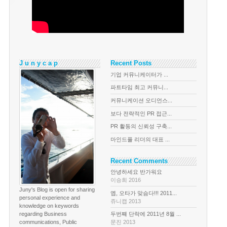
J u n y c a p
Recent Posts
기업 커뮤니케이터가 ...
파트타임 최고 커뮤니...
커뮤니케이션 오디언스...
보다 전략적인 PR 접근...
PR 활동의 신뢰성 구축...
마인드풀 리더의 대표 ...
Recent Comments
안녕하세요 반가워요
이승희 2016
Juny's Blog is open for sharing
옙, 오타가 맞슴다!!! 2011...
personal experience and
쥬니캡 2013
knowledge on keywords
regarding Business
두번째 단락에 2011년 8월 ...
communications, Public
문진 2013