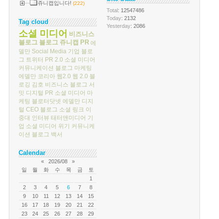
쥬니캡입니다!
(222)
Total
: 12547486
Today
: 2132
Tag cloud
Yesterday
: 2086
소셜 미디어
비즈니스
블로그
블로그
쥬니캡
PR
에
델만
Social Media
기업 블로
그
트위터
PR 2.0
소셜 미디어
커뮤니케이션
블로그 마케팅
에델만 코리아
웹2.0
웹 2.0
블
로깅
김호
비즈니스 블로그 서
밋
디지털 PR
소셜 미디어 마
케팅
블로터닷넷
에델만 디지
털
CEO 블로그
소셜 링크
이
중대
인터뷰
태터앤미디어
기
업 소셜 미디어
위기 커뮤니케
이션
블로그 백서
Calendar
«
2026/08
»
일
월
화
수
목
금
토
1
2
3
4
5
6
7
8
9
10
11
12
13
14
15
16
17
18
19
20
21
22
23
24
25
26
27
28
29