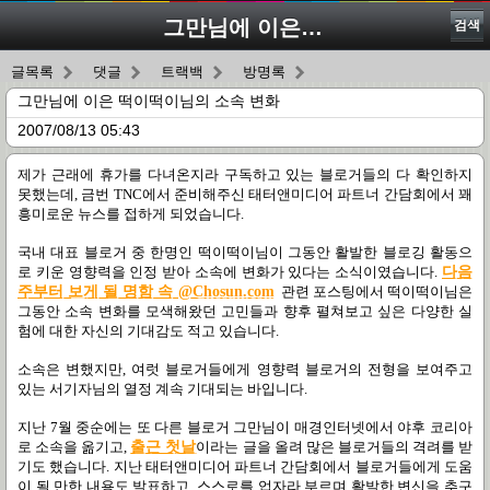
그만님에 이은 떡이떡이님의 소속 변화
검색
글목록
댓글
트랙백
방명록
그만님에 이은 떡이떡이님의 소속 변화
2007/08/13 05:43
제가 근래에 휴가를 다녀온지라 구독하고 있는 블로거들의 다 확인하지
못했는데, 금번 TNC에서 준비해주신 태터앤미디어 파트너 간담회에서 꽤
흥미로운 뉴스를 접하게 되었습니다.
국내 대표 블로거 중 한명인 떡이떡이님이 그동안 활발한 블로깅 활동으
로 키운 영향력을 인정 받아 소속에 변화가 있다는 소식이였습니다.
다음
주부터 보게 될 명함 속 @Chosun.com
관련 포스팅에서 떡이떡이님은
그동안 소속 변화를 모색해왔던 고민들과 향후 펼쳐보고 싶은 다양한 실
험에 대한 자신의 기대감도 적고 있습니다.
소속은 변했지만, 여럿 블로거들에게 영향력 블로거의 전형을 보여주고
있는 서기자님의 열정 계속 기대되는 바입니다.
지난 7월 중순에는 또 다른 블로거 그만님이 매경인터넷에서 야후 코리아
로 소속을 옮기고,
출근 첫날
이라는 글을 올려 많은 블로거들의 격려를 받
기도 했습니다. 지난 태터앤미디어 파트너 간담회에서 블로거들에게 도움
이 될 만한 내용도 발표하고, 스스로를 업자라 부르며 활발한 변신을 추구