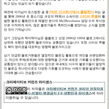
하고 있는 모습이 보기 좋았습니다.
예전에 아거님이 포스팅한 글 중
PR은 인사하기에서 출발한다
라는 글
을 통해 2006년 초 중소기업 규모의 PR회사 소속이던
스티브 루벨
이 활
발한 블로깅 활동만으로 에델만 본사의 Me2Revolution 담당 수석 부사장
으로 이직하게 되어, 많은 블로거들의 축하인사를 받았다는 소식을 접했
던 것이 기억납니다.
상기 그만님과 떡이떡이님은 올블로그 선정 2006년 100대 블로그에서도
상위에 속했던 영향력 블로거라는 공통점이 있습니다. 또한 스티브 루벨
도 북미 영어권을 대표하는 영향력 블로거이고요.
상기 언급한 블로거분들은 열정적인 블로깅 활동으로 개인을 브랜딩화하
고, 자신의 주제(토픽)에 대한 영향력을 근거로 새로운 기회를 도모했다는
공통점이 있다고 생각됩니다. 앞으로 국내에도 다수의 블로거들이 열정적
인 블로깅 하나만으로도 다양한 기회를 도모하는 사례가 왕왕 발생하기를
기대해 봅니다. 건승합시다!
크리에이티브 커먼즈 라이센스
이 저작물은
크리에이티브 커먼즈 코리아 저작자표
시-비영리-변경금지 2.0 대한민국 라이센스
에 따라
이용하실 수 있습니다.