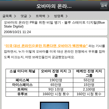
오바마의 온라인 PR을 위한 비밀 병기 - 블루 스테이트 디지털(Blue State Digital)
검색
글목록
댓글
트랙백
방명록
오바마의 온라인 PR을 위한 비밀 병기 - 블루 스테이트 디지털(Blue
State Digital)
2008/10/21 11:24
"
미국
대선
온라인으로만
치른다면
오바마가
백전백승”
라는 기사를
접하면서
,
누가 이렇게 오바마를 미국 대선 온라인 전쟁에서 우위를 접하
도록 이끄는지
,
어떤 브레인들인지 궁금했었는데요
.
소셜 미디어 채널
오바마 진영 지지 그
메케인 진영 지지
룹
그룹
페이스북
190
만명
55
만명
마이스페이스
65
만명
15
만명
트위터
9
만
1
천명
2,100
명
유투브
1660
만 시청 횟수
160
만 시청 횟수