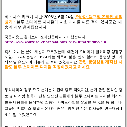
비즈니스 위크가 지난
2008
년
6
월
24
일
오바마
캠프의
온라인
비밀
병기
:
블루 스테이트 디지털에 대한 기사를 다룬 적이 있더군요
.
내
용이 매우 흥미롭습니다
.
국문내용도 찾아보니
,
전자신문에서 커버했습니다
.
http://www.ebuzz.co.kr/content/buzz_view.html?uid=55718
혹시 아시는 분이 계실지 모르겠는데
,
예전에 오바마가 힐러리랑 경쟁구
도일때
,
74
초 분량에
'1984'
라는 제목이 붙은
'
안티 힐러리
'
동영상 광고가
제작 및 유포되어 이슈가 된 적이 있었는데요
.
관련 동영상을 제작한 사
람도 블루 스테이트 디지털 직원이였다고 하네요
.
우리나라의 경우 주요 선거는 예전에 종료 되었지만
,
선거 관련 온라인 홍
보 및 마케팅 활동에 관심 있으신 분들에게 블루 스테이트 디지털 회사의
활동 내용들을 분석하면 일종의 가이드라인을 참고할 수 있을 듯 합니다.
그들의 비즈니스 모델은 온라인 커뮤니케이션 전문 회사들의 연구대상 1
호가 될 수 있겠구요.