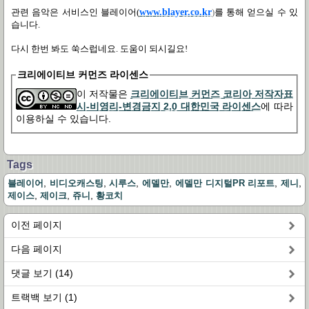
관련 음악은
서비스인
블레이어
(
www.blayer.co.kr
)
를
통해
얻으실
수
있
습니다
.
다시 한번 봐도 쑥스럽네요
.
도움이 되시길요
!
크리에이티브 커먼즈 라이센스
이 저작물은
크리에이티브 커먼즈 코리아 저작자표
시-비영리-변경금지 2.0 대한민국 라이센스
에 따라
이용하실 수 있습니다.
Tags
,
,
,
,
,
,
블레이어
비디오캐스팅
시루스
에델만
에델만 디지털PR 리포트
제니
,
,
,
제이스
제이크
쥬니
황코치
이전 페이지
다음 페이지
댓글 보기 (14)
트랙백 보기 (1)