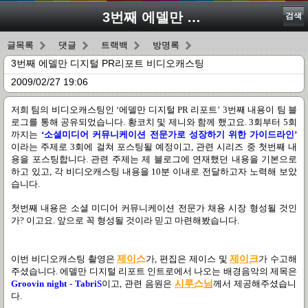
3번째 에델만 디지털 PR리포트 비디오캐스팅
검색
글목록
댓글
트랙백
방명록
3번째 에델만 디지털 PR리포트 비디오캐스팅
2009/02/27 19:06
저희 팀의 비디오캐스팅인
‘
에델만 디지털
PR
리포트
’ 3
번째 내용이 팀 블
로그를 통해 공유되었습니다
.
황코치 및 제니와 함께 했고요
. 3
회부터
5
회
까지는
‘
소셜미디어 커뮤니케이션 전문가로 성장하기 위한 가이드라인
’
이라는 주제로
3
회에 걸쳐 포스팅될 예정이고
,
관련 시리즈 중 첫번째 내
용을 포스팅합니다
. 관련 주제는 제 블로그에 연재했던 내용을 기본으로
하고 있고, 각 비디오캐스팅 내용을 10분 이내로 전달하고자 노력해 보았
습니다.
첫번째 내용은 소셜 미디어 커뮤니케이션 전문가 채용 시장 형성될 것인
가
?
이고요
.
앞으로 꼭 형성될 것이라 믿고 마련해봤습니다
.
이번 비디오캐스팅 촬영은
제이스
가
,
편집은 제이스 및
제이크
가 수고해
주셨습니다
.
에델만 디지털 리포트 인트로에서 나오는 배경음악의 제목은
Groovin night - TabriS
이고
,
관련 음원은
시
루
스
님
께서 제공해주셨습니
다
.