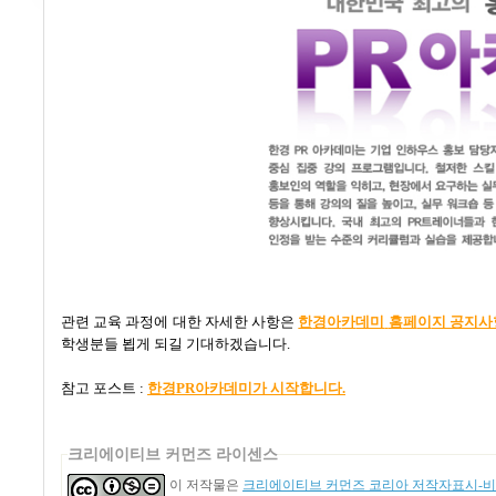
관련 교육 과정에 대한 자세한 사항은
한
경
아
카
데미
홈
페
이
지 공지사
학생분들 뵙게 되길 기대하겠습니다
.
참고 포스트
:
한경PR
아카데미가
시작합니다.
크리에이티브 커먼즈 라이센스
이 저작물은
크리에이티브 커먼즈 코리아 저작자표시-비영