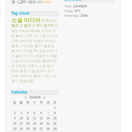
쥬니캡입니다!
(222)
Total
: 12548825
Today
: 877
Tag cloud
Yesterday
: 2594
소셜 미디어
비즈니스
블로그
블로그
쥬니캡
PR
에
델만
Social Media
트위터
기
업 블로그
PR 2.0
소셜 미디어
커뮤니케이션
에델만 코리아
블로그 마케팅
웹2.0
블로깅
웹 2.0
디지털 PR
김호
비즈니
스 블로그 서밋
에델만 디지털
소셜 미디어 마케팅
블로터닷
넷
인터뷰
이중대
소셜 링크
CEO 블로그
델 컴퓨터
위기
커뮤니케이션
블로그 백서
브
랜드 저널리즘
Calendar
«
2026/08
»
일
월
화
수
목
금
토
1
2
3
4
5
6
7
8
9
10
11
12
13
14
15
16
17
18
19
20
21
22
23
24
25
26
27
28
29