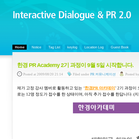
Interactive Dialogue &
PR 2.0
Juny's Blog is open for sharing personal experience and knowledge on ke
Home
Notice
Tag List
keylog
Location Log
Guest Book
한경 PR Academy 2기 과정이 9월 5일 시작합니다.
Posted
at 2009/08/20 21:14
Filed
under
PR 커뮤니케이션
Posted
b
제가 고정 강사 멤버로 활동하고 있는
‘
한경PR
아카데미
’
2
기 과정이 
로는
12
명 정도가 접수를 한 상태이며, 아직 추가 접수를 한답니다.
(
지