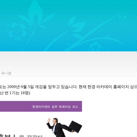
ywords regarding Business communications, Public Relations, Marketing Communica
y
쥬니캡
오는
2009
년
9
월
5
일 개강을 앞두고 있습니다
.
현재 한경 아카데미 홈페이지 상
난 번
1
기는
18
명
)