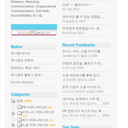
Relations, Marketing
안녕~~~ 올만이네~~~
Communications, Organizational
쥬니캡 2012
Communicaitons, Soft Skills,
Social Media
by 쥬니캡
관리자만 볼 수 있는 댓글입...
비밀방문자 2012
우연찮게 방문했습니다. 정...
RunNGun 2012
Recent Trackbacks
Notice
도미노 피자, 소셜 미디어를...
쥬니캡 바이오
Jennifer님의 블로그 2009
쥬니캡의 연락처
13일의 금요일, 블로드가 온...
컨퍼런스, 특강, 세미...
하츠의 꿈 2009
쥬니캡의 블로그 공개 ...
소셜 네트워크를 통해 입사 ...
권과장(舊 권대리) 2009
미디어 커버리지
한국 기업의 소셜 미디어 이...
미도리의 온라인 브랜딩 2009
Categories
네이버는 트랙백이 너무 힘...
전체
(609)
정신 똑바로 박힌 젊은이 _... 2009
PR 커뮤니케이션
(62)
PR 전문가가 되고자 하는 후...
비즈니스 커뮤니케이션
정신 똑바로 박힌 젊은이 _... 2009
(13)
위기 커뮤니케이션
(22)
소셜 커뮤니케이션
(286)
Site Stats