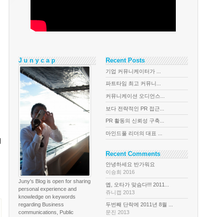
J u n y c a p
Recent Posts
기업 커뮤니케이터가 ...
파트타임 최고 커뮤니...
커뮤니케이션 오디언스...
보다 전략적인 PR 접근...
PR 활동의 신뢰성 구축...
마인드풀 리더의 대표 ...
대
Recent Comments
안녕하세요 반가워요
이승희 2016
Juny's Blog is open for sharing
옙, 오타가 맞슴다!!! 2011...
personal experience and
쥬니캡 2013
knowledge on keywords
regarding Business
두번째 단락에 2011년 8월 ...
communications, Public
문진 2013