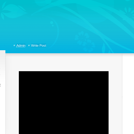
tions, Organizational Communicaitons, Soft Skills, Social Media
Admin
Write Post
으