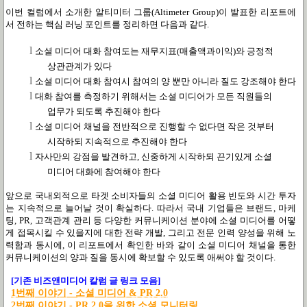
이번 컬럼에서 소개한 알티미터 그룹
(Altimeter Group)
이 발표한 리포트에
서
전하는
핵심 러닝 포인트를
정리하면 다음과 같다
.
l
소셜 미디어 대화 참여도는 재무지표
(
매출액과이익
)
와 긍정적
상관관계가 있다
l
소셜 미디어 대화 참여시 참여의 양 뿐만 아니라 질도 강조해야 한다
l
대화 참여를 측정하기 위해서는 소셜 미디어가 모든 직원들의
업무가 되도록 추진해야 한다
l
소셜 미디어 채널을 전반적으로 진행할 수 없다면 작은 것부터
시작하되 지속적으로 추진해야 한다
l
자사만의 강점을 발견하고
,
신중하게 시작하되 끈기있게 소셜
미디어 대화에 참여해야 한다
앞으로 국내외적으로 타겟 소비자들의 소셜 미디어 활용 빈도와 시간 투자
는 지속적으로 늘어날 것이 확실하다
.
따라서 국내 기업들은 브랜드
,
마케
팅
, PR,
고객관계 관리 등 다양한 커뮤니케이션 분야에 소셜 미디어를 어떻
게 접목시킬 수 있을지에 대한 전략 개발
,
그리고 전문 인력 양성을 위해 노
력함과 동시에
,
이 리포트에서 확인한 바와 같이 소셜 미디어 채널을 통한
커뮤니케이션의 양과 질을 동시에 확보할 수 있도록 애써야 할 것이다
.
[
기존 비즈앤미디어 칼럼 글 링크 모음
]
1
번째
이야기 -
소셜
미디어 & PR 2.0
2
번째
이야기 - PR 2.0
을
위한
소셜
모니터링