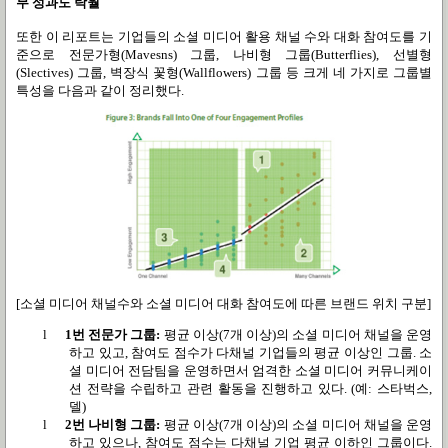
무 성과도 탁월
또한 이 리포트는 기업들의 소셜 미디어 활용 채널 수와 대화 참여도를 기
준으로 전문가형
(
Mavesns)
그룹
,
나비형 그룹
(Butterflies),
선별형
(Slectives)
그룹
,
벽장식 꽃형
(Wallflowers)
그룹 등 크게 네 가지로 그룹별
특성을 다음과 같이 정리했다
.
[소셜 미디어 채널수와 소셜 미디어 대화 참여도에 따른 브랜드 위치 구분]
l
1
번 전문가 그룹
:
평균 이상
(7
개 이상
)
의 소셜 미디어 채널을 운영
하고 있고
,
참여도 점수가
다채널 기업들의 평균 이상인 그룹
.
소
셜 미디어 전담팀을 운영하면서 엄격한 소셜 미디어 커뮤니케이
션 전략을 수립하고 관련 활동을 진행하고 있다
. (
예
:
스타벅스
,
델
)
l
2
번 나비형 그룹
:
평균 이상
(7
개 이상
)
의 소셜 미디어 채널을 운영
하고 있으나
,
참여도
점수는 다채널 기업 평균 이하인 그룹이다
.