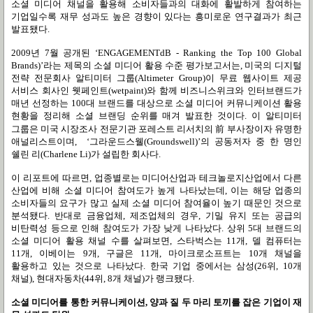
소셜 미디어 채널을 활용해 소비자들과의 대화에 활발하게 참여하는
기업일수록 재무 성과도 높은 경향이 있다는 흥미로운 연구결과가 최근
발표됐다
.
2009
년
7
월 공개된
‘ENGAGEMENTdB - Ranking the Top 100 Global
Brands)’
라는 제목의 소셜 미디어 활용 수준 평가보고서는
,
미국의 디지털
전략 전문회사 알티미터 그룹
(Altimeter Group)
이 무료 웹사이트 제공
서비스 회사인 웻페인트
(wetpaint)
와 함께 비즈니스위크와 인터브랜드가
매년 선정하는
100
대 브랜드를 대상으로 소셜 미디어 커뮤니케이션 활용
현황을 정리해 소셜 브랜딩 순위를 매겨 발표한 것이다
.
이 알티미터
前
그룹은 미국 시장조사 전문기관 포레스트 리서치의
부사장이자 유명한
애널리스트이며
,
‘
그라운드스웰
(Groundswell)’
의 공동저자 중 한 명인
쉘린 리
(Charlene Li)
가 설립한 회사다
.
이 리포트에 따르면
,
업종별로는 미디어산업과 테크놀로지산업에서 다른
산업에 비해 소셜 미디어 참여도가 높게 나타났는데
,
이는 해당 업종의
소비자들의 요구가 많고 실제 소셜 미디어 참여율이 높기 때문인 것으로
분석됐다
.
반대로 금융업체
,
제조업체의 경우
,
기밀 유지 또는 공급의
비탄력성 등으로 인해 참여도가 가장 낮게 나타났다
.
상위
5
대 브랜드의
소셜 미디어 활용 채널 수를 살펴보면
,
스타벅스는
11
개
,
델 컴퓨터는
11
개
,
이베이는
9
개
,
구글은
11
개
,
마이크로소프트는
10
개 채널을
활용하고 있는 것으로 나타났다
.
한국 기업 중에서는 삼성
(26
위
, 10
개
채널
),
현대자동차
(44
위
, 8
개 채널
)
가 랭크됐다
.
소셜 미디어를 통한 커뮤니케이션
,
양과 질 두 마리 토끼를 잡은 기업이 재