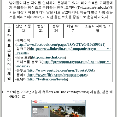
받아들여지는 차이를 인식하여 운영하고 있다
.
페이스북은 고객들에
게 응답하는 방식으로 운영하는 반면
,
트위터
(Twitter.com/starbucks)
에
서는 매장 커피 분쇄기의 날을 새로 갈았다거나
,
메뉴의 변경 사항 같은
것을 바리스타
(Barista)
가 직접 올린 트윗을 중심으로 운영하고 있다
.
도
산업
:
자동
랭킹
:
점수
:
채널 수
:
소셜 미디어 팀
: 3
21
54
7
요
차
명
타
-
페이스북
주
http://www.facebook.com/pages/TOYOTA/14156599521
(
)
요
http://www.linkedin.com/companies/toyo ···
-
링크드인
(
소
_results
)
셜
http://priuschat.com
-Prius
포럼
(
)
미
http://pressroom.toyota.com/pr/tms/our ···
-
프레스룸 블로그
(
디
iew.aspx
)
어
http://www.youtube.com/user/ToyotaUSA
-
유투브
(
)
채
http://www.flickr.com/groups/toyotas
-
플리커
(
)
널
http://twitter.com/toyota
-
트위터
(
)
l
토요타는
2008
년
3
월에 유투브
(YouTube.com/toyotausa)
계정을
,
같은 해
4
월에는 트