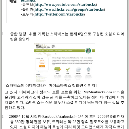
채널
http://www.youtube.com/starbucks
-
유투브
(
)
http://www.flickr.com/groups/starbucks
-
플리커
(
)
http://twitter.com/starbucks
-
트위터
(
)
l
종합 랭킹
1
위를 기록한 스타벅스는 현재
6
명으로 구성된 소셜 미디어
팀을 운영하
[스타벅스의 이데아고라인 마이스타벅스 첫화면 이미지]
고 있다
.
이데아고라 성격의 토론 포럼을 위한
‘MyStrarbucksIdea.com’
을
운영해 고객과의 깊이 있는 관
계를 구축하고 있다는 점이 타 기업에 비해
차별적이다
.
스타벅스는 직원 모두가 소셜 미디어 담당자가 되는 것을 추
진하고 있다
.
l
2008
년
10
월 시작한
Facebook/starbucks
는
1
년 여 후인
2009
년
9
월 현재
총
380
만 명의 팬을 보유
,
트위터는 약
28
만 명의 팔로우어를 보유하고
있다
.
소셜 미디어 채널의 특성에 따라 타겟 오디언스에게 각각 다르게