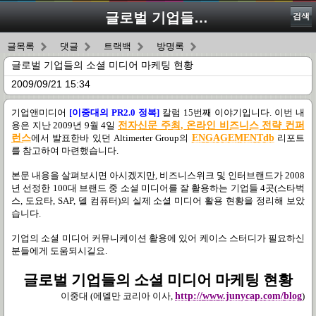
글로벌 기업들의 소셜 미디어 마케팅 현황
검색
글목록
댓글
트랙백
방명록
글로벌 기업들의 소셜 미디어 마케팅 현황
2009/09/21 15:34
기업앤미디어
[
이중대의
PR2.0
정복
]
칼럼
15
번째 이야기입니다
.
이번 내
용은 지난
2009
년
9
월
4
일
전자신문 주최
,
온라인 비즈니스 전략 컨퍼
런스
에서 발표한바 있던
Altimerter Group
의
ENGAGEMENTdb
리포트
를 참고하여 마련했습니다
.
본문 내용을 살펴보시면 아시겠지만
,
비즈니스위크 및 인터브랜드가
2008
년 선정한
100
대 브랜드 중 소셜 미디어를 잘 활용하는 기업들
4
곳
(
스타벅
스
,
도요타
, SAP,
델 컴퓨터
)
의 실제 소셜 미디어 활용 현황을 정리해 보았
습니다
.
기업의 소셜 미디어 커뮤니케이션 활용에 있어 케이스 스터디가 필요하신
분들에게 도움되시길요
.
글로벌 기업들의 소셜 미디어 마케팅 현황
이중대
(
에델만 코리아 이사
,
http://www.junycap.com/blog
)