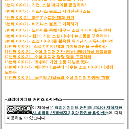
3
번재
이야기 -
기업,
소셜
미디어를
운영하라!
4
번째
이야기 -
비즈니스
블로그
자가진단테스트
5
번째
이야기 -
블로고스피어
대화
진단
6
번째
이야기 -
비즈니스
블로그
기획하기
7
번째
이야기 -
오바마를
통해
배우는
소셜
미디어
활용
전략
8
번째
이야기 –
웹2.0
기반
소셜
미디어
뉴스룸을
구축하라!
9
번째
이야기 -
소셜
미디어를
활용한
위기관리
커뮤니케이션
10
번째
이야기 -
소셜
미디어
대화
가이드라인을
구축하라
11
번째
이야기 –
소셜
미디어
기반
커뮤니케이션을
진행하라
12
번째
이야기 –
소셜
미디어
담당
팀을
구축하라
13
번째
이야기 - '
트위터'
기업
소통
채널로
떴다
14
번째
이야기 - '
에픽하이'
로부터
배우는
소셜
미디어
마케팅
노하우
15번째 이야기 - '글로벌 기업들의 소셜 미디어 마케팅 현황'
크리에이티브 커먼즈 라이센스
이 저작물은
크리에이티브 커먼즈 코리아 저작자표
시-비영리-변경금지 2.0 대한민국 라이센스
에 따라
이용하실 수 있습니다.