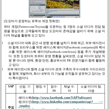
[도요타가 운영하는 유투브 계정 첫화면]
위터 계정
(Twitter.com/Toyota)
을 오픈하는 등
3
명의 소셜 미디어 전담 팀
원을 중심으로 고객들에게 항상 도요타의 존재감을 알리기 위해 소셜 미
디어 채널을 활용해 오고 있다
.
l
소셜 미디어 대화 공간 내 영향 범위를 넓히기 위해 최근
,
외부 에이전시
와 함께 프리우스를 위한 페이스북 페이지
(Facebook.com/prius)
와 렉서
스를 위한 페이스북 페이지
(Facebook.com/lexus)
등을 추가 개설해왔
다
.
또한 도요타의 트위터 운영 현황을 살펴보면
,
소셜 미디어 담당 직
원 뿐 아니라 판매
,
환경
/
안전
,
홍보부서의
PR
전문가들이 함께 활동하
고 있다
.
l
외부 에이전시와 함께 소셜 미디어 관계 구축의 우수사례와 가이드라인
을 함께 개발하여
,
회사 내부의 각 기능별 조직들과 공유하고 있다는 것
이 특이점이다
.
SAP
산업
:
기
랭킹
: 9
점수
:
채널 수
:
소셜 미디어 팀
:
86
10
술
35
명
http://www.facebook.com/SAPSoftware
-
페이스북
(
)
http://www.linkedin.com/companies/sap? ···
-
링크드인
(
_results
)
주요