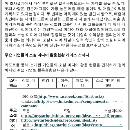
이 조사결과에서 가장 흥미로운 발견사항으로는 두 가지를 꼽을 수 있다
.
첫째 사항은
,
전문가 그룹이 가장 높은 매출
,
매출 총이익 및 매출순이익을
기록하고 있다는 점이다
.
두 번째는 더욱 재미있는 발견 사항으로
,
매출액
측면에서는 나비형 그룹이 선별형 그룹보다 더 높게 나타났지만
,
매출 총
이익과 매출 순이익에서는 선별형 그룹이 나비형 그룹들보다 더 높게 나
타났다는 점이다
.
이는 다양한 소셜 미디어 대화 채널에 참여하고
,
소비자
들과의 소셜 미디어 대화에 집중하는 것이 기업의 수익성을 올리는데 도
움이 된다는 의미이며
,
소셜 미디어 채널의 양적 측면과 함께 소셜 미디어
대화의 질적 측면도 동시에 신경써야 한다는 점을 보여주고 있다
.
주요 기업들의 소셜 미디어 활용현황 케이스 스터디
리포트를 통해 소개된 기업들의 소셜 미디어 활용 현황을 간략하게 정리
하자면 주요 기업별 활용현황은 다음과 같다
.
스타
산업
:
레
랭킹
: 1
점수
:
채널 수
:
소셜 미디어 팀
:
127
11
벅스
져
6
명
http://www.facebook.com/Starbucks
-
페이스북
(
)
http://www.linkedin.com/companies/star ··· -
-Linkedin(
company
)
주요
-
토론 포럼 소셜미디어
소셜
http://mystarbucksidea.force.com/ideas ··· 3Dforums
(
,
http://mystarbucksidea.force.com/ideaList
미디
)
http://blogs.starbucks.com/blogs/custo ···
-
블로그
(
어
ate.aspx
)