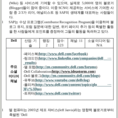
(Wiki)
등 서비스에 기여할 수 있으며
,
실제로
5,000
여 명의 블로거
(Blogger)
들이 참여 중이다
.
이중
SCN
이 제공하는 서비스에 기여한 사
람 중
2/3
가 리더
,
애널리스트 등
SAP
의 생태계를 대표하는 사람들이
다
.
l
SAP
는 수상 프로그램
(Contributor Recognition Program)
을 이용하여 블
로그 유지
,
포럼 질문에 대한 답변
,
위키 페이지 추가 등의 특별한 활동
을 한 사람들에게 포인트를 증정하여 그들의 활동을 독려하고 있다
.
Dell
산업
:
기
랭킹
:
점수
:
채널
: 11
소셜 미디어 팀
:
2
123
N/A
술
http://www.dell.com/facebook
-
페이스북
(
)
http://www.linkedin.com/companies/dell ···
-
링크드인
(
_results
)
주요
http://en.community.dell.com/forums
-
델 포럼
(
)
소셜
http://www.ideastorm.com
-Dell Collaboration(
)
http://en.community.dell.com/blogs
-Dell
블로그
(
)
미디어
http://www.youtube.com/dellvlog
-
유투브
(
)
채널
http://www.dell.com/content/topics/glo ···
-
플리커
(
3Fc%3Dus
)
http://www.dell.com/twitter
-
트위터
(
)
l
델 컴퓨터는
2005
년 제프 쟈비스
(Jeff Jarvis)
라는 영향력 블로거로부터
촉발된
‘Dell