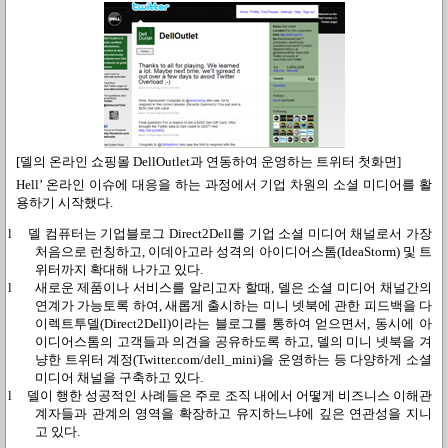
[델의 온라인 쇼핑몰 DellOutlet과 연동하여 운영하는 트위터 첫화면]
Hell’ 온라인 이슈에 대응을 하는 과정에서 기업 차원의 소셜 미디어를 활
용하기 시작했다
.
l
델 컴퓨터는 기업블로그
Direct2Dell
를 기업 소셜 미디어 채널로서 가장
처음으로 런칭하고
,
이데아고라 성격의 아이디어스톰
(IdeaStorm)
및 트
위터까지 확대해 나가고 있다
.
l
새로운 제품이나 서비스를 알리고자 할때
,
델은 소셜 미디어 채널간의
연계가 가능토록 하여
,
새롭게 출시하는 미니 넷북에 관한 피드백을 다
이렉트투델
(Direct2Dell)
이라는 블로그를 통하여 얻으면서
,
동시에 아
이디어스톰의 고객들과 의견을 공유하도록 하고
,
델의 미니 넷북을 겨
냥한 트위터 계정
(Twitter.com/dell_mini)
을 운영하는 등 다양하게 소셜
미디어 채널을 구축하고 있다
.
l
델이 행한 성공적인 사례들은 주로 조직 내에서 어떻게 비즈니스 이해관
계자들과 관계의 영역을 확장하고 유지하느냐에 깊은 연관성을 지니
고 있다
.