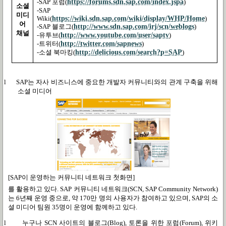
https://forums.sdn.sap.com/index.jspa
-SAP
포럼
(
)
소셜
-SAP
미디
https://wiki.sdn.sap.com/wiki/display/WHP/Home
Wiki(
)
어
http://www.sdn.sap.com/irj/scn/weblogs
-SAP
블로그
(
)
채널
http://www.youtube.com/user/saptv
-
유투브
(
)
http://twitter.com/sapnews
-
트위터
(
)
http://delicious.com/search?p=SAP
-
소셜 북마킹
(
)
l
SAP
는 자사 비즈니스에 중요한 개발자 커뮤니티와의 관계 구축을 위해
소셜 미디어
[SAP이 운영하는 커뮤니티 네트워크 첫화면]
를 활용하고 있다
. SAP
커뮤니티 네트워크
(SCN, SAP Community Network)
는
6
년째 운영 중으로
,
약
170
만 명의 사용자가 참여하고 있으며
, SAP
의 소
셜 미디어 팀원
35
명이 운영에 함께하고 있다
.
l
누구나
SCN
사이트의 블로그
(Blog),
토론을 위한 포럼
(Forum),
위키