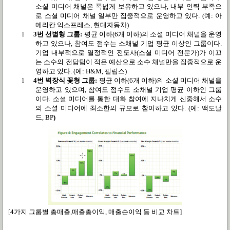
소셜 미디어 채널은 폭넓게 보유하고 있으나
,
내부 인력 부족으
로 소셜 미디어 채널 일부만 집중적으로 운영하고 있다
. (
예
:
아
메리칸 익스프레스
,
현대자동차
)
l
3
번 선별형 그룹
:
평균 이하
(6
개 이하
)
의 소셜 미디어 채널을 운영
하고 있으나
,
참여도 점수는
소채널 기업 평균 이상인 그룹이다
.
기업 내부적으로 열정적인
전도사
(
소셜 미디어 전문가
)
가 이끄
는 소수의
전담팀이
적은 예산으로
소수 채널만을
집중적으로 운
영하고 있다
. (
예
: H&M,
필립스
)
l
4
번 벽장식 꽃형 그룹
:
평균 이하
(6
개 이하
)
의 소셜 미디어 채널을
운영하고 있으며
,
참여도
점수도 소채널 기업 평균 이하인 그룹
이다
.
소셜 미디어를 통한 대화 참여에 지나치게 신중해서
소수
의 소셜 미디어에 최소한의 규모로 참여하고 있다
. (
예
:
맥도날
드
, BP
)
[4가지 그룹별 총매출,매출총이익, 매출순이익 등 비교 차트]