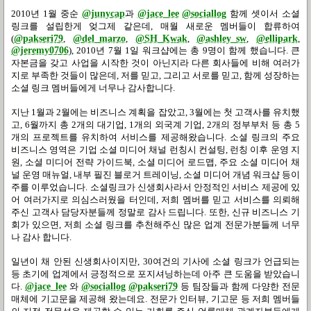
2010
년
1
월 중순
@junycap
과
@jace_lee
@sociallog
함께 셋이서 소셜
링크를 설립한게 엊그제 같은데
,
매월 새로운 멤버들이 합류하여
(
@pakseri79
,
@del_marzo
,
@SH_Kwak
,
@ashley_sw
,
@ellipark
,
@jeremy0706
), 2010
년
7
월
1
일 워크샵에는 총
9
명이 함께 했습니다
.
큰
자본금을 갖고 사업을 시작한 것이 아닌지라 다른 회사들에 비해 여러가
지로 부족한 것들이 많은데
,
저를 믿고
,
그리고 서로를 믿고
,
함께 성장하는
소셜 링크 멤버들에게 너무나 감사합니다
.
지난
1
월과
2
월에는 비즈니스 계획을 잡았고
, 3
월에는 첫 고객사를 유치했
고
, 6
월까지 총
2
개의 대기업
, 1
개의 외국계 기업
, 2
개의 정부부처 등 총
5
개의 프로젝트를 유치하여 서비스를 제공해왔습니다
. 소셜 링크의 주요
비즈니스 영역은 기업 소셜 미디어 채널 런칭시 컨설팅, 런칭 이후 운영 지
원, 소셜 미디어 전략 가이드북, 소셜 미디어 로드맵, 주요 소셜 미디어 채
널 운영 매뉴얼, 내부 필진 블로거 트레이닝, 소셜 미디어 개념 워크샵 등이
주를 이루었습니다. 소셜링크가
신생회사라서 안정적인 서비스 제공에 있
어 여러가지로 의심스러웠을 터인데
, 저희 멤버
를 믿고 서비스를 의뢰해
주신 고객사 담당자분들께 정말로 감사 드립니다
.
또한
,
신규 비즈니스 기
회가 있으면
,
저희 소셜 링크를 추천해주신 많은 업계 전문가분들께 너무
나 감사 합니다
.
일년이 채 안된 신생회사이지만
, 30
여건의 기사에 소셜 링크가 언급되는
등 초기에 업계에서 긍정적으로 포지셔닝하는데 아주 큰 도움을 받았습니
다
.
@jace_lee
와
@sociallog
@pakseri79
등 팀장들과 함께 다양한 전문
매체에 기고문을 제공해 왔는데요
.
전문가 인터뷰
,
기고문 등 저희 멤버들