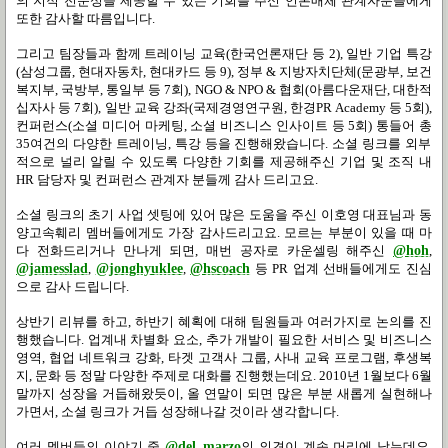
의 지적 전문성을 제공할 수 있는 기회를 주신 언론매체 관계자분들에게
또한 감사할 따름입니다
.
그리고 팀장들과 함께 트레이닝 교육
(
한국언론재단 등
2),
일반 기업 특강
(
삼성그룹
,
현대자동차
,
현대카드 등
9),
정부
&
지방자치단체
(
문광부
,
보건
복지부
,
국방부
,
통일부 등
7
회
), NGO & NPO &
협회
(
아름다운재단
,
대한적
십자사 등
7
회
),
일반 교육 강좌
(
국제경영연구원
,
한경
PR Academy
등
5
회
),
컨퍼런스
(
소셜 미디어 마케팅
,
소셜 비즈니스 인사이트 등
5
회
)
통들어 총
35
여건의 다양한 트레이닝
,
특강 등을 진행해왔습니다
.
소셜 링크를 외부
적으로 널리 알릴 수 있도록 다양한 기회를 제공해주신 기업 및 조직 내
HR 담당자 및 컨퍼런스 관계자 분들께 감사 드리고요
.
소셜 링크의 초기 사업 셋팅에 있어 많은 도움을 주신 이호영 대표님과 동
양고속훼리 멤버들에게도 가장 감사드리고요
.
모르는 부분이 있을 때 마
다 전화드리거나 만나게 되면
, 매번 공자로
카운셀링 해주신
@hoh
,
@jamesslad
,
@jonghyuklee
,
@hscoach
등 PR 업계 선배들에게도 진심
으로 감사 드립니다
.
상반기 리뷰를 하고, 하반기 혜획에 대해 팀원들과 여러가지로 논의를 진
행했습니다
.
업계내 차별화 요소
,
추가 개발이 필요한 서비스 및 비즈니스
영역
,
협업 네트워크 강화
,
타겟 고객사 그룹
,
사내 교육 프로그램
,
후생복
지
,
문화 등 정말 다양한 주제로 대화를 진행했는데요
. 2010
년
1
월보다
6
월
말까지 성장을 거듭해왔듯이
,
올 연말이 되면 많은 부분 새롭게 실현해나
가면서
,
소셜 링크가 거듭 성장해나갈 것이라 생각합니다
.
여러 멤버들의 이야기 중
@del_marzo
의 의견이 계속 머리에 남는데요
.