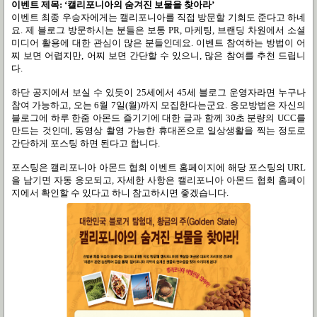
이벤트 제목
: ‘
캘리포니아의 숨겨진 보물을 찾아라
’
이벤트 최종 우승자에게는 캘리포니아를 직접 방문할 기회도 준다고 하네
요
.
제 블로그 방문하시는 분들은 보통
PR,
마케팅
,
브랜딩 차원에서 소셜
미디어 활용에 대한 관심이 많은 분들인데요
.
이벤트 참여하는 방법이 어
찌 보면 어렵지만
,
어찌 보면 간단할 수 있으니
,
많은 참여를 추천 드립니
다
.
하단 공지에서 보실 수 있듯이
25
세에서
45
세 블로그 운영자라면 누구나
참여 가능하고
,
오는
6
월
7
일
(
월
)
까지 모집한다는군요
.
응모방법은 자신의
블로그에 하루 한줌 아몬드 즐기기에 대한 글과 함께
30
초 분량의
UCC
를
만드는 것인데
,
동영상 촬영 가능한 휴대폰으로 일상생활을 찍는 정도로
간단하게 포스팅 하면 된다고 합니다
.
포스팅은 캘리포니아 아몬드 협회 이벤트 홈페이지에 해당 포스팅의
URL
을 남기면 자동 응모되고
,
자세한 사항은 캘리포니아 아몬드 협회 홈페이
지에서 확인할 수 있다고 하니 참고하시면 좋겠습니다
.