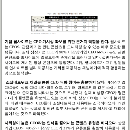
기업 웹사이트는
CEO
가시성 확보를 위한 본거지 역할을 한다
.
웹사이트
는
CEO
의 관점과 기업 관련 콘텐츠를 모니터링 할 수 있는 매우 중요한 플
랫폼이다
.
실제 상장기업
CEO
의
90%,
비상장기업
CEO 66%
가 본인 관련
콘텐츠를 웹사이트에 업로드하며 존재감을 드러내고 있다
.
절반가량은 웹
사이트에 게시된 영상 콘텐츠에 등장했다
.
기업 웹사이트가 고위 임원들
의 인사이트를 널리 제공하는 기회를 제공하는 채널이기에 적극 활용하는
것으로 분석된다
.
소셜네트워크 채널을 통한
CEO
대화 참여는 충분하지 않다
.
비상장기업
CEO
들이 상장
CEO
보다 페이스북
,
트위터
,
링크드인과 같은 소셜네트워
크에선 더 존재감을 나타내는 것으로 조사됐다
.
실제 비상장
CEO
가 평균
2.1
개의 플랫폼을 확보하고 있는 것에 비해
,
상장
CEO
는
1.3
개에 불과했
다
.
다만 대부분의
CEO
들이 소셜네트워크 사용에는 소극적이었다
.
개인
프로필이 있는 것으로 밝혀진 일부 사람들만 콘텐츠를 게시하고 대화에
참여하는 것으로 파악됐다
.
사회성이 높은
CEO
라는 인식을 끌어내는 콘텐츠 유형은 비디오다
.
상장
기업
CEO
의
40%
와 비상장
CEO
의
31%
가 유튜브를 활발히 사용했다
.
회