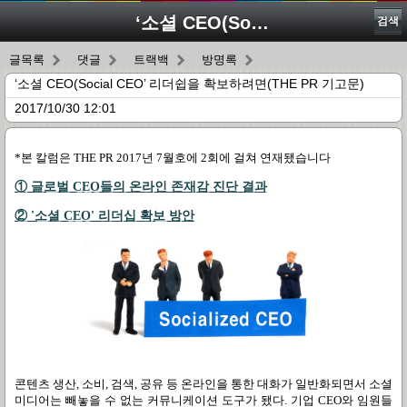
‘소셜 CEO(Social CEO’ 리더쉽을 확보하려면(THE PR 기고문)
검색
글목록
댓글
트랙백
방명록
‘소셜 CEO(Social CEO’ 리더쉽을 확보하려면(THE PR 기고문)
2017/10/30 12:01
*본 칼럼은 THE PR 2017년 7월호에 2회에 걸쳐 연재됐습니다
① 글로벌 CEO들의 온라인 존재감 진단 결과
② '소셜 CEO' 리더십 확보 방안
콘텐츠 생산
,
소비
,
검색
,
공유 등 온라인을 통한 대화가 일반화되면서 소셜
미디어는 빼놓을 수 없는 커뮤니케이션 도구가 됐다
.
기업
CEO
와 임원들