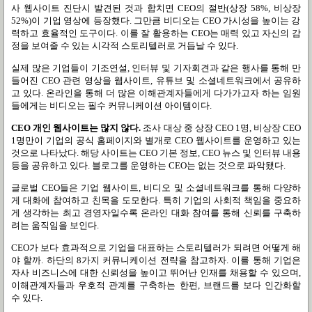
사 웹사이트 진단시 발견된 것과 합치면
CEO
의 절반
(
상장
58%,
비상장
52%)
이 기업 영상에 등장했다
.
그만큼 비디오는
CEO
가시성을 높이는 강
력하고 효율적인 도구이다
.
이를 잘 활용하는
CEO
는 매력 있고 자신의 감
정을 보여줄 수 있는 시각적 스토리텔러로 거듭날 수 있다
.
실제 많은 기업들이 기조연설
,
인터뷰 및 기자회견과 같은 행사를 통해 만
들어진
CEO
관련 영상을 웹사이트
,
유튜브 및 소셜네트워크에서 공유하
고 있다
.
온라인을 통해 더 많은 이해관계자들에게 다가가고자 하는 임원
들에게는 비디오는 필수 커뮤니케이션 아이템이다
.
CEO
개인 웹사이트는 많지 않다
.
조사 대상 중 상장
CEO 1
명
,
비상장
CEO
1
명만이 기업의 공식 홈페이지와 별개로
CEO
웹사이트를 운영하고 있는
것으로 나타났다
.
해당 사이트는
CEO
기본 정보
, CEO
뉴스 및 인터뷰 내용
등을 공유하고 있다
.
블로그를 운영하는
CEO
는 없는 것으로 파악됐다
.
글로벌
CEO
들은 기업 웹사이트
,
비디오 및 소셜네트워크를 통해 다양하
게 대화에 참여하고 친목을 도모한다
.
특히 기업의 사회적 책임을 중요하
게 생각하는 최고 경영자일수록 온라인 대화 참여를 통해 신뢰를 구축하
려는 움직임을 보인다
.
CEO
가 보다 효과적으로 기업을 대표하는 스토리텔러가 되려면 어떻게 해
야 할까
.
하단의
8
가지 커뮤니케이션 전략을 참고하자
.
이를 통해 기업은
자사 비즈니스에 대한 신뢰성을 높이고 뛰어난 인재를 채용할 수 있으며
,
이해관계자들과 우호적 관계를 구축하는 한편
,
브랜드를 보다 인간화할
수 있다
.