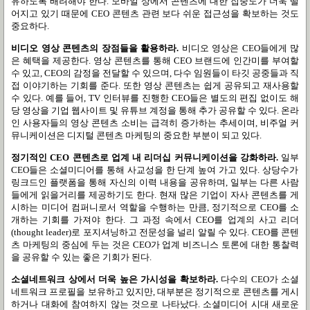
유하도록 배려해야 한다
.
모바일 상에서 콘텐츠에 대한 집중도가 더욱 떨
어지고 있기 때문에
CEO
콘텐츠 관련 보다 쉬운 접근성을 확보하는 것도
중요하다
.
비디오 영상 콘텐츠의 장점들을 활용하라
.
비디오 영상은
CEO
들에게 많
은 혜택을 제공한다
.
영상 콘텐츠를 통해
CEO
브랜드에 인간미를 부여할
수 있고
, CEO
의 감정을 전달할 수 있으며
,
다수 임원들이 타깃 공중들과 직
접 이야기하는 기회를 준다
.
또한 영상 콘텐츠는 쉽게 공유되고 재사용할
수 있다
.
예를 들어
, TV
인터뷰를 진행한
CEO
들은 별도의 편집 없이도 해
당 영상을 기업 웹사이트 및 유튜브 계정을 통해 추가 공유할 수 있다
.
온라
인 사용자들의 영상 콘텐츠 소비는 급격히 증가하는 추세이며
,
비주얼 커
뮤니케이션은 디지털 콘텐츠 마케팅의 중요한 부분이 되고 있다
.
정기적인
CEO
콘텐츠로 업계 내 리더십 커뮤니케이션을 강화하라
.
일부
CEO
들은 소셜미디어를 통해 사교성을 한 단계 높여 가고 있다
.
상당수가
링크드인 플랫폼을 통해 자신의 이력 내용을 공유하며
,
일부는 다른 사람
들에게 읽을거리를 제공하기도 한다
.
현재 많은 기업이 자사 콘텐츠를 게
시하는 미디어 컴퍼니로서 역할을 수행하는 만큼
,
정기적으로
CEO
를 소
개하는 기회를 가져야 한다
.
그 과정 속에서
CEO
를 업계의 사고 리더
(thought leader)
로 포지셔닝하고 전문성을 널리 알릴 수 있다
. CEO
를 콘텐
츠 마케팅의 중심에 두는 것은
CEO
가 업계 비즈니스 토론에 대한 통찰력
을 공유할 수 있는 좋은 기회가 된다
.
소셜네트워크 상에서 더욱 높은 가시성을 확보하라
.
다수의
CEO
가 소셜
네트워크 프로필을 보유하고 있지만
,
대부분은 정기적으로 콘텐츠를 게시
하거나 대화에 참여하지 않는 것으로 나타났다
.
소셜미디어 시대 새로운