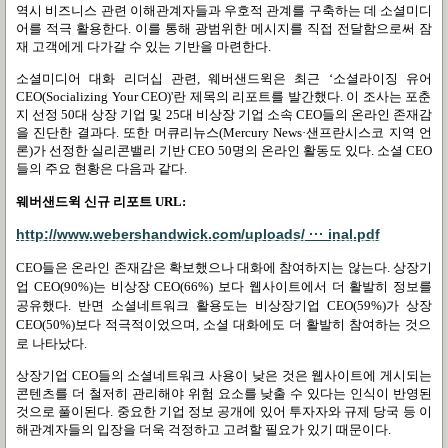
역시 비즈니스 관련 이해관계자들과 우호적 관계를 구축하는 데 소셜미디
어를 적극 활용한다
.
이를 통해 광범위한 메시지를 직접 전달함으로써 잠
재 고객에게 다가갈 수 있는 기반을 마련한다
.
소셜미디어 대화 리더십 관련
,
웨버샌드윅은 최근
‘
소셜라이징 유어
CEO(Socializing Your CEO)'
란 제목의 리포트를 발간했다
.
이 조사는 포춘
지 선정
50
대 상장 기업 및
25
대 비상장 기업 소속
CEO
들의 온라인 존재감
을 진단한 결과다
.
또한 머큐리뉴스
(Mercury News·
샌프란시스코 지역 언
론
)
가 선정한 실리콘밸리 기반
CEO 50
명의 온라인 활동도 있다
.
소셜
CEO
들의 주요 현황은 다음과 같다
.
웨버샌드윅 신규 리포트
URL:
http://www.webershandwick.com/uploads/ ··· inal.pdf
CEO
들은 온라인 존재감은 확보했으나 대화에 참여하지는 않는다
.
상장기
업
CEO(90%)
는 비상장
CEO(66%)
보다 웹사이트에서 더 활발히 정보를
공유했다
.
반면 소셜네트워크 활용도는 비상장기업
CEO(59%)
가 상장
CEO(50%)
보다 적극적이었으며
,
소셜 대화에도 더 활발히 참여하는 것으
로 나타났다
.
상장기업
CEO
들의 소셜네트워크 사용이 낮은 것은 웹사이트에 게시되는
콘텐츠를 더 철저히 관리해야 위험 요소를 낮출 수 있다는 인식이 반영된
것으로 풀이된다
.
중요한 기업 정보 공개에 있어 투자자와 규제 당국 등 이
해관계자들의 입장을 더욱 걱정하고 고려할 필요가 있기 때문이다
.