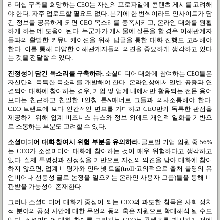
리더십 구축을 희망하는
CEO
는 자신의 프로파일에 콘텐츠 게시를 고려해
야 한다
.
자주 업로드할 필요도 없다
.
분기에 한 번씩이라도 인사이트가 담
긴 정보를 공유하게 되면
CEO
목소리를 증폭시키고
,
온라인 대화를 원활
하게 하는 데 도움이 된다
.
누군가가 게시물에 질문을 할 경우 이해관계자
들과의 활발한 커뮤니케이션을 위해 답글을 통한 대화 진행도 고려해야
한다
.
이를 통해 다양한 이해관계자들의 의견을 중요하게 생각하고 있다
는 것을 전달할 수 있다
.
진정성이 담긴 목소리를 구축하라
.
소셜미디어 대화에 참여하는
CEO
들은
자신만의 독특한 목소리를 개발해야 한다
.
온라인상에서 일반 공중과 연
결되어 대화에 참여하는 경우
,
기업 및 업계 내에서만 활용되는 전문 용어
보다는 친근하고 친밀한
1
인칭 톤
&
매너로 그들과 의사소통해야 한다
.
CEO
브랜드에 보다 인간적인 면모를 가미하고
CEO
만의 독특한 관점을
제공하기 위해 업계 비즈니스 뉴스와 정보 외에도 개인적 일화를 기반으
로 소통하는 부분도 고려할 수 있다
.
소셜미디어 대화 참여시 위험 부분을 유의하라
.
글로벌 기업 임원 중
56%
는
CEO
가 소셜미디어 대화에 참여하는 것이 매우 위험하다고 생각하고
있다
.
실제 투명성과 진정성을 기반으로 자신의 의견을 담아 대화에 참여
하지 않으면
,
업계 비평가와 인터넷 트롤
(troll·
고의적으로 출처 불명의 유
언비어나 선동성 글로 논쟁을 일으키는 온라인 사용자 그룹
)
들을 통해 비
판받을 가능성이 존재한다
.
그러나 소셜미디어 대화가 중심이 되는
CEO
의 과도한 침묵은 사회
·
정치
적 분야의 공정 사안에 대한 무언의 동의 혹은 지원으로 확대해석 될 수도
있다
.
소셜미디어 대화 참여를 고려하는
CEO
는 콘텐츠를 게시하기 전에