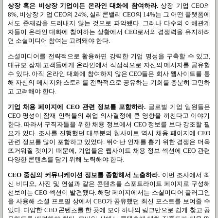
상장 혹은 비상장 기업이든 온라인 대화에 참여하라
.
상장 기업
CEO
의
8%,
비상장 기업
CEO
의
24%,
실리콘밸리
CEO
의
14%
는 그 어떤 플랫폼에
서도 존재감을 드러내지 않는 것으로 파악됐다
.
그러나 다수의 이해관계
자들이 온라인 대화에 참여하는 상황에서
CEO
로서의 경쟁력을 유지하려
면 소셜미디어 참여는 고려돼야 한다
.
소셜미디어를 전략적으로 활용하면 강력한 기업 명성을 구축할 수 있고
,
대규모 잠재 고객들에게 온라인에서 직접적으로 자신의 메시지를 공유할
수 있다
.
아직 온라인 대화에 참여하지 않은
CEO
들은 회사 웹사이트를 통
해 자신의 메시지와 스토리를 전략적으로 공유하는 기회를 충분히 고민하
고 고려해야 한다
.
기업 채용 페이지에
CEO
관련 정보를 포함하라
.
글로벌 기업 임원들은
CEO
명성이 잠재 인력들의 취업 의사결정에 큰 영향을 끼친다고 이야기
한다
.
따라서 구직자들을 위한 채용 정보에서
CEO
정보를 보다 강조할 필
요가 있다
.
조사를 진행했던 대부분의 웹사이트 역시 채용 페이지에
CEO
관련 정보를 많이 포함하고 있었다
.
뛰어난 인재를 뽑기 위한 경쟁은 더욱
뜨거워질 것이기 때문에
,
기업들은 웹사이트 채용 정보 섹션에
CEO
관련
다양한 콘텐츠를 담기 위해 노력해야 한다
.
CEO
중심의 커뮤니케이션 정보를 종합해서 노출하라
.
이번 조사에서 최
신 비디오
,
사진 및 연설과 같은 콘텐츠를 스포트라이트 페이지로 구성해
선보이는
CEO
섹션이 발견됐다
.
해당 페이지에서는 소셜미디어 플러그인
을 사용해 소셜 프로필 상에서
CEO
가 공유했던 최신 포스트를 보여줄 수
있다
.
다양한
CEO
콘텐츠를 한 곳에 모아 하나의 링크만으로 쉽게 찾고 공