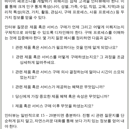
바이어 페르소나를 개발하기 위해서는 잠재 고객을 인터뷰해야 한다
.
이
를 통해 크게 인구 통계 특성
(
나이
,
성별
,
가족
,
수입
,
직업
,
교육
,
지역
)
과 심
리적 특성
(
의견
,
가치
,
활동
,
관심사
,
구매 프로세스
,
사용 프로세스
)
등 두
가지 정보를 얻을 수 있다
.
인터뷰 질문은 제품 혹은 서비스 구매가 언제 그리고 어떻게 이뤄지는지
구체적으로 파악할 수 있도록 디자인해야 한다
.
구매 프로세스를 이해하
는 것에 집중해야 한다
.
몇 가지 질문 예시를 정리하면 다음과 같다
.
l
관련 제품 혹은 서비스가 필요하다는 것을 언제 알게 되었나요
?
l
관련 제품 혹은 서비스를 어떻게 구매하셨는지요
?
그 과정을 조금
상세하게 알려주세요
.
l
관련 제품 혹은 서비스 구매 의사 결정하는데 얼마나 시간이 소요되
었는지요
?
l
관련 제품 혹은 서비스가 제공하는 혜택은 무엇입니까
?
l
당신에게 가장 중요한 제품 혜택 혹은 속성은 무엇입니까
?
l
제품 혹은 서비스 구매 이후 무엇을 하셨는지요
?
인터뷰는 일반적으로
15 – 20
분이면 충분하다
.
진행 시 관련 질문지를 단
순하게 읽지 말고
,
자연스러운 대화를 통해 보다 가치 있는 정보를 얻어 내
야 한다
.