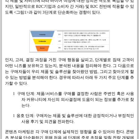
각 제품 및 서비스에 따라 바이어 여정에 대한 정의는 극도로 복잡할 수 있
지만
,
일반적으로
B2C
기업과 소비자 간 거래
)
및
B2C
전반에 적용할 수 있
도록
<
그림
1>
과 같이
3
단계로 단순화하는 경향이 있다
.
인지
,
고려
,
결정 과정을 거친 구매 행동을 살피고
,
단계별로 잠재 고객이
어떤 니즈를 보유하고 있는지
,
분석된 내용을 정리해야 한다
.
그 다음으로
는 구매자들이 우리 제품 및 솔루션을 찾아왔던 방법
,
그리고 찾아오게 할
수 있는 방법을 분석해야 한다
.
경우에 따라서 아래 두 가지 주요 단계를 추
가할 수 있다
.
l
구매 단계
:
제품
/
서비스를 구매를 결정한 사람은 주변인 혹은 사용
자 커뮤니티에 자신의 의사결정에 도움이 되는 정보를 추가로 찾
는다
.
l
옹호 단계
:
구매자는 제품 및 솔루션에 대한 긍정적이거나 부정적인
사용 후기 및 의견을 전파한다
.
콘텐츠 마케팅은 각 구매 단계에 실제적인 영향을 줄 수 있어야 한다
.
콘텐
츠 분석을 단순화하기 위해 처음 세 단계에 주로 초점을 맞춰 전략 개발에