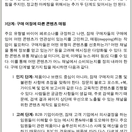
힘을 주지만
,
정교한 마케팅을 위해서는 추가 두 단계도 잊어서는 안 된다
.
3
단계
:
구매 여정에 따른 콘텐츠 매핑
주요 유형별 바이어 페르소나를 규정하고 나면
,
잠재 구매자들의 구매에
있어 어떤 콘텐츠가 연관성이 있는지를 고민하고
,
매핑
(mapping)
하는 작
업이 필요하다
.
구매자들은 어떤 유형의 콘텐츠를 선호하는가
?
어떤 채널
을 통해 정보를 얻고 있는가
?
등을 고려해 메시징은 다양화될 수 있다
.
또
한 콘텐츠 유통 채널
(
소셜 미디어
,
검색
,
이메일 뉴스 레터 등
)
도 다를 수 있
다
.
이를 통해 어떤 콘텐츠가 어느 채널에서 소비되는지를 정의 내려야 한
다
.
구매 단계별 몇가지 팁을 제시하면 다음과 같다
.
l
인지 단계
:
제품이나 브랜드 중심이 아니라
,
잠재 구매자의 고통 및
불편한 사항에 초점을 맞춰야 한다
.
장문의 블로그 포스트
, e
북
,
가이드북 및 업계 보고서와 같은 다소 교육적인 콘텐츠를 진행할
수 있다
.
사람들은 궁금한 사항들이 생길 때
,
주로 검색을 하기 때
문에
,
검색 결과 페이지 상단에 우선으로 노출될 수 있는 채널을
위한 콘텐츠 제작도 필요하다
.
l
고려 단계
:
B2B
기업이라면
,
잠재 고객 기업에서 의사결정을 하는
임원들이 이해할 수 있는 메시지 톤
&
매너를 도모해야 한다
.
주요
임원들이 관련 제품이나 솔루션의 비즈니스 사례 및 예산을 승인
하기 때문이다
. B2C
의 경우에는 제품에 따라 다소 다르게 생각