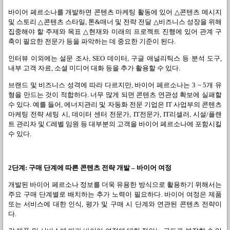
바이어 페르소나를 개발하면 콘텐츠 마케팅 활동에 있어
△
콘텐츠 메시지
및 스토리
△
콘텐츠 스타일
,
톤
&
매너 및 전략 전달
△
비즈니스 성장을 위해
집중해야 할 주제와 목표
△
현재와 미래의 프로젝트 진행에 있어 관계 구
축이 필요한 전문가 등을 파악하는 데 중요한 기준이 된다
.
인터뷰 이외에는 설문 조사
, SEO
데이터
,
구글 애널리틱스 등 분석 도구
,
내부 고객 자료
,
소셜 미디어 대화 등을 추가 활용할 수 있다
.
브랜드 및 비즈니스 성격에 따라 다르지만
,
바이어 페르소나는
3 ~ 5
개 유
형을 만드는 것이 적합하다
.
너무 많게 되면 콘텐츠 연관성 확보에 실패할
수 있다
.
예를 들어
,
에너지관리 및 자동화 전문 기업은
IT
사업부의 콘텐츠
마케팅 전략 세팅 시
,
데이터 센터 전문가
, IT
전문가
, IT
리셀러
,
시설
/
플랜
트 관리자 및
C
레벨 임원 등 대부분의 고객을 바이어 페르소나에 포함시킬
수 있다
.
2
단계
:
구매 단계에 따른 콘텐츠 전략 개발
–
바이어 여정
개발된 바이어 페르소나 정보를 더욱 유용한 방식으로 활용하기 위해서는
주요 구매 단계별로 배치하는 추가 노력이 필요하다
.
바이어 여정은 제품
또는 서비스에 대한 인식
,
평가 및 구매 시 단계와 연관된 콘텐츠 전략이
다
.