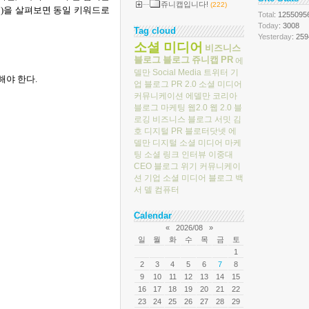
쥬니캡입니다!
(222)
롤
)
을 살펴보면 동일 키워드로
Total
: 1255095
Today
: 3008
Tag cloud
Yesterday
: 259
소셜 미디어
비즈니스
블로그
블로그
쥬니캡
PR
에
델만
Social Media
트위터
기
해야 한다
.
업 블로그
PR 2.0
소셜 미디어
커뮤니케이션
에델만 코리아
블로그 마케팅
웹2.0
웹 2.0
블
로깅
비즈니스 블로그 서밋
김
호
디지털 PR
블로터닷넷
에
델만 디지털
소셜 미디어 마케
팅
소셜 링크
인터뷰
이중대
CEO 블로그
위기 커뮤니케이
션
기업 소셜 미디어
블로그 백
서
델 컴퓨터
Calendar
«
2026/08
»
일
월
화
수
목
금
토
1
2
3
4
5
6
7
8
9
10
11
12
13
14
15
16
17
18
19
20
21
22
23
24
25
26
27
28
29