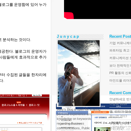
블로그를 운영함에 있어 누가
J u n y c a p
Recent Pos
 분석하는 것이다
.
기업 커뮤니케이터
파트타임 최고 커
 제공한다
.
블로그의 운영자가
 사람들에게 효과적으로 추가
커뮤니케이션 오
보다 전략적인 P
PR 활동의 신뢰
부터 수집된 글들을 한자리에
한다
.
마인드풀 리더의 
Recent Co
안녕하세요 반
이승희 2016
Juny's Blog is open for sharing
옙, 오타가 맞슴다!
personal experience and
쥬니캡 2013
knowledge on keywords
regarding Business
두번째 단락에 20
communications, Public
문진 2013