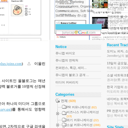
Relations, Marketing
안녕~~~ 올만이
Communications, Organizational
쥬니캡 2012
Communicaitons, Soft Skills,
Social Media
by 쥬니캡
관리자만 볼 수 
비밀방문자 201
우연찮게 방문했습
RunNGun 201
Recent Tra
Notice
도미노 피자, 소
쥬니캡 바이오
Jennifer님의 
쥬니캡의 연락처
plus.joins.com
)
△이올린
13일의 금요일,
컨퍼런스, 특강, 세미...
하츠의 꿈 2009
쥬니캡의 블로그 공개 ...
소셜 네트워크를 
권과장(舊 권대리
그 사이트인 올블로그는 매년
미디어 커버리지
향력 블로거를
10
명씩 선정해
한국 기업의 소셜
미도리의 온라인
Categories
네이버는 트랙백이
전체
(609)
모아 하나의 미디어 그룹으로
정신 똑바로 박힌 
PR 커뮤니케이션
(62)
ory.qst
)
를 통해서도 영향력
PR 전문가가 되
비즈니스 커뮤니케이션
정신 똑바로 박힌 
(13)
위기 커뮤니케이션
(22)
소셜 커뮤니케이션
(286)
되면
, 2
차적으로 구글 검색을
Site Stats