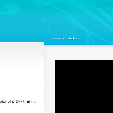
tions, Organizational Communicaitons, Soft Skills, Social Media
Admin
Write Post
업의 가장 중요한 비즈니스