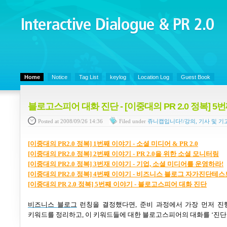
Interactive Dialogue &
PR 2.0
Juny's Blog is open for sharing personal experience and knowledge on ke
Home
Notice
Tag List
keylog
Location Log
Guest Book
블로고스피어 대화 진단 - [이중대의 PR 2.0 정복] 5
Posted
at 2008/09/26 14:36
Filed
under
쥬니캡입니다!/강의, 기사 및 기
[이중대의 PR2.0 정복] 1번째 이야기 - 소셜 미디어 & PR 2.0
[이중대의 PR2.0 정복] 2번째 이야기 - PR 2.0을 위한 소셜 모니터링
[이중대의 PR2.0 정복] 3번재 이야기 - 기업, 소셜 미디어를 운영하라!
[이중대의 PR2.0 정복] 4번째 이야기 - 비즈니스 블로그 자가진단테스
[이중대의 PR 2.0 정복] 5번째 이야기 - 블로고스피어 대화 진단
비즈니스
블로그
런칭을 결정했다면
,
준비 과정에서 가장 먼저 
키워드를 정리하고
,
이 키워드들에 대한 블로고스피어의 대화를
‘
진단