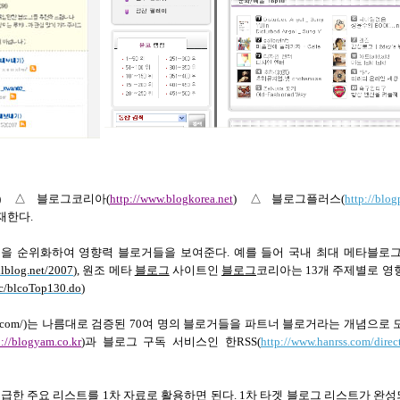
)
△블로그코리아
(
http://www.blogkorea.net
)
△블로그플러스
(
http://blog
존재한다
.
력을 순위화하여 영향력 블로거들을 보여준다
.
예를 들어 국내 최대 메타블로
llblog.net/2007
),
원조 메타
블로그
사이트인
블로그
코리아는
13
개 주제별로 영
vc/blcoTop130.do
)
.com/)
는 나름대로 검증된
70
여 명의 블로거들을 파트너 블로거라는 개념으로 
p://blogyam.co.kr
)
과 블로그 구독 서비스인 한
RSS(
http://www.hanrss.com/direct
언급한 주요 리스트를
1
차 자료로 활용하면 된다
. 1
차 타겟
블로그
리스트가 완성