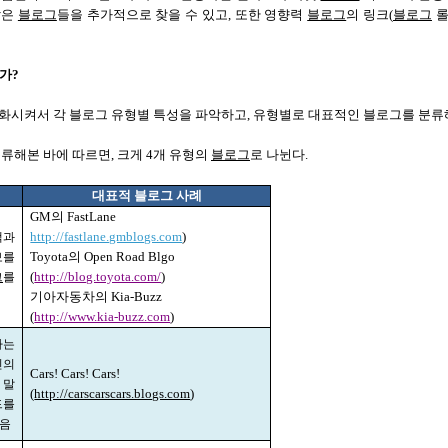
않은
블로그
들을 추가적으로 찾을 수 있고
,
또한 영향력
블로그
의 링크
(
블로그
는가
?
화시켜서 각 블로그 유형별 특성을 파악하고
,
유형별로 대표적인 블로그를 분류
분류해본 바에 따르면
,
크게
4
개 유형의
블로그
로 나뉜다
.
대표적 블로그 사례
GM
의
FastLane
객과
http://fastlane.gmblogs.com
)
보를
Toyota
의
Open Road Blgo
그
를
(
http://blog.toyota.com/
)
기아자동차의
Kia-Buzz
(
http://www.kia-buzz.com
)
하는
신의
Cars! Cars! Cars!
 말
(
http://carscarscars.blogs.com
)
드를
있음