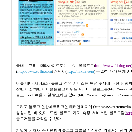
국내 주요 메타사이트로는 △올블로그
(
http://www.allblog.net
(
http://www.eolin.com
)
△믹시
(
http://mixsh.com
)
등
20
여 개가 넘게 
이들
메타 사이트와 블로그 검색 서비스는 특정 주제에 대한 영향
상반기 및 하반기에 올블로그 어워드
Top 100
블로그
를
(
http://award.a
블코
Top 130
을 매일 발표하고 있다
. (
http://www.blogkorea.net/bnms
그리고 블로그 연합네트워크인 태터앤미디어
(http://www.tattermedia
형성시킨 바 있다
.
또한 블로그 가치 측정 서비스인 블로그얌
(
htt
블로거들를 파악할 수 있다
.
기업에서 자사 관련 영향력 블로그 그룹을 선정하기 위해서는 상기 