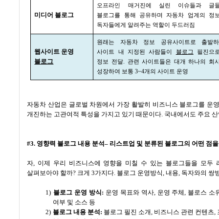
오프라인 매거진에 실린 이슈들과 글
미디어 블로그
블로그를 통해 공유하며 자동차 업계의 정
독자들에게 알려주는 역할이 두드러짐
원래는 자동차 정보 공유사이트로 출발
웹사이트 운영
사이트 내 지정된 사람들이
블로그
필진으
블로그
정보 전달
.
관련 사이트들은 대개 하나의 회
성장하여 보통
3~4
개의 사이트 운영
자동차 산업은 글로벌 차원에서 가장 활발히 비즈니스 블로그를 운영
개진하는 고관여적 특성을 가지고 있기 때문이다
.
국내에서도 주요 산
#3.
영향력 블로그 내용 분석
–
리스트업 및 분류된 블로그의 어떤 점을
자
,
이제 우리 비즈니스에 영향을 미칠 수 있는 블로그들을 모두
살펴보아야 할까
?
크게
3
가지다
.
블로그 운영방식
,
내용
,
독자와의 쌍방
1)
블로그 운영 방식
:
운영 목표와 역사
,
운영 주체
,
블로스 소
여부 및 소스 등
2)
블로그 내용 분석
:
블로그 필진 소개
,
비즈니스 관련 컨텐츠
,