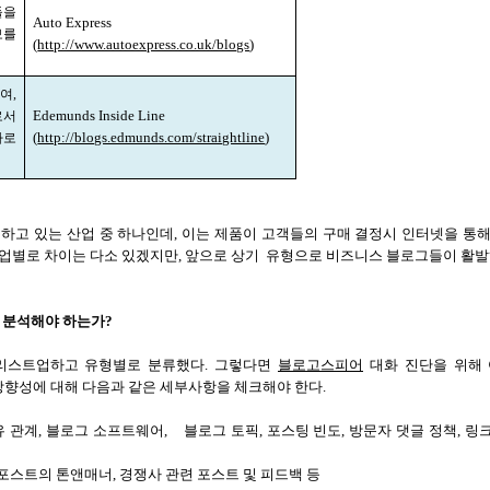
들을
Auto Express
보를
(
http://www.autoexpress.co.uk/blogs
)
하여
,
로서
Edemunds Inside Line
사로
(
http://blogs.edmunds.com/straightline
)
하고 있는 산업 중 하나인데
,
이는 제품이 고객들의 구매 결정시 인터넷을 통해
업별로 차이는 다소 있겠지만
,
앞으로 상기
유형으로 비즈니스 블로그들이 활발
 분석해야 하는가
?
 리스트업하고 유형별로 분류했다
.
그렇다면
블로고스피어
대화 진단을 위해
향성에 대해 다음과 같은 세부사항을 체크해야 한다
.
유 관계
,
블로그 소프트웨어
,
블로그 토픽
,
포스팅 빈도
,
방문자 댓글 정책
,
링
포스트의 톤앤매너
,
경쟁사 관련 포스트 및 피드백 등