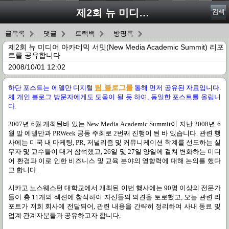
제2회 뉴 미디어 아카데믹 서밋(New Media Academic Summit) 리포트를 공유합니다
검색
글목록
댓글
트랙백
방명록
제2회 뉴 미디어 아카데믹 서밋(New Media Academic Summit) 리포
트를 공유합니다
2008/10/01 12:02
하단 포스트는 에델만 디지털
팀 블로그를
통해 먼저 공유된 자료입니다.
제 개인 블로그 방문자에게도 도움이 될 듯 하여, 동일한 포스트를 올립니
다.
2007
년
6
월 개최된바 있는
New Media Academic Summit
이 지난
2008
년
6
월 말 에델만과
PRWeek
공동 주최로 2번째 진행이 된 바 있습니다
.
관련 행
사에는 미국 내 마케팅
, PR,
저널리즘 및 커뮤니케이션 학계를 선도하는 실
무자 및 교수들이 대거 참석했고
, 26
일 및
27
일 양일에 걸쳐 변화하는 미디
어 환경과 이로 인한 비즈니스 및 교육 분야의 영향력에 대해 논의를 했다
고 합니다
.
시카고 노스웨스턴 대학교에서 개최된 이번 행사에는
90
명 이상의 전문가
들이 총
11
개의 섹션에 참석하여 자신들의 의견을 토로했고
,
오늘 관련 리
포트가 저희 회사에 전달되어, 관련 내용을 간략히 정리하여 사내 동료 및
업계 관계자분들과 공유하고자 합니다.