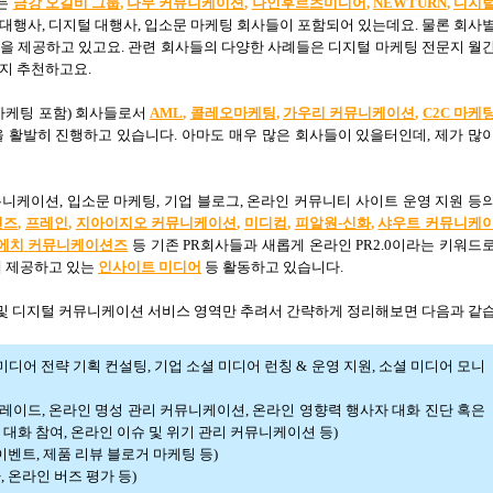
는
금강
오길비
그룹
,
나무
커뮤니케이션
,
나인후르츠미디어
,
NEWTURN
,
디지
 대행사
,
디지털 대행사
,
입소문 마케팅 회사들이 포함되어 있는데요
.
물론 회사
을 제공하고 있고요
.
관련 회사들의 다양한 사례들은 디지털 마케팅 전문지 월
잡지 추천하고요
.
마케팅 포함
)
회사들로서
AML
,
콜레오마케팅
,
가우리
커뮤니케이션
,
C2C
마케
을 활발히 진행하고 있습니다
.
아마도 매우 많은 회사들이 있을터인데
,
제가 많
뮤니케이션
,
입소문 마케팅
,
기업 블로그
,
온라인 커뮤니티 사이트 운영 지원 등
션즈
,
프레인
,
지아이지오
커뮤니케이션
,
미디컴
,
피알원-
신화
,
샤우트
커뮤니케
에치
커뮤니케이션즈
등 기존
PR
회사들과 새롭게 온라인
PR2.0
이라는 키워드
 제공하고 있는
인사이트
미디어
등 활동하고 있습니다
.
및 디지털 커뮤니케이션 서비스 영역만 추려서 간략하게 정리해보면 다음과 같
미디어 전략 기획 컨설팅
, 기업
소셜 미디어 런칭
&
운영 지원
,
소셜 미디어 모니
그레이드
,
온라인 명성 관리 커뮤니케이션
,
온라인 영향력 행사자 대화 진단 혹은
 대화 참여
,
온라인 이슈 및 위기 관리 커뮤니케이션 등
)
이벤트
,
제품 리뷰 블로거 마케팅 등
)
가
,
온라인 버즈 평가 등
)