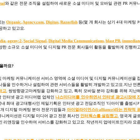
tal
와 같은 전문 조직을 설립하여 새로운 소셜 미디어 및 모바일 관련
PR
커뮤
있는
Organic
,
Agency.com
,
Digitas
,
Razorfish
등
(
몇 개 회사는 상기
4
대 마케팅 
공하고 있고요
.
edia
,
ageny:2
,
Social Signal
,
Digital Media Communications
,
blast PR
,
immediat
양한 소규모 소셜 미디어 및 디지털
PR
전문 회사들이 활동을 활발하게 진행하
있을까요
?
및 마케팅 커뮤니케이션 서비스 영역에 소셜 미디어 및 디지털 커뮤니케이션을 
회사들을 인수하거나 설립하여 관련 서비스들을 활발히 개발하고 있고요
.
지난 언
하고
,
쌍방향광고마케팅을 강화하고 있고
,
특히 모바일 분야 강화를 위해 지난
말 인터넷 광고 미디어랩 업체인
나스미디어를
인수하
면서
인터넷
광고시장에
국내 최대 광고대행사인 제일기획은 인터넷 광고 전담조직인
'
디아이
'
를 출범시
8
개 디지털 마케팅 분야 전문기업들과
아이얼라이언스(i-alliance)
라는
전략적
커뮤니케이션은 디지털 미디어 광고 전문 회사인
인터웍스를
설립했
고
,
영국계 글
인 리앤장을 인수하여 서비스를 강화하고 있고요
.
작년까지 업데이트인지라 요