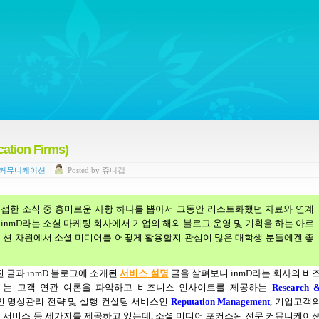
ywords regarding Business communications, Public Relations, Marketing Communica
ion Firms)
 커뮤니케이션
Posted
by
쥬니캡
 접한 소식 중 흥미로운 사항 하나를 뽑아서 그동안 리스트화했던 자료와 연계
inmD
라는 소셜 마케팅 회사에서 기업의 해외 블로그 운영 및 기획을 하는 아르
션 차원에서 소셜 미디어를 어떻게 활용할지 관심이 많은 대학생 분들에겐 좋
진 글과
inmD
블로그에 소개된
서비스
설명
글을 살펴보니
inmD
라는 회사의 비
지는 고객 연관 여론을 파악하고 비즈니스 인사이트를 제공하는
Research 
인 명성관리 전략 및 실행 컨설팅 서비스인
Reputation Management
,
기업고객
g
서비스 등 세가지를 제공하고 있는데
,
소셜 미디어 포커스된 전문 커뮤니케이