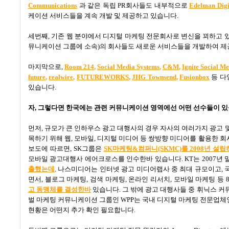
Communications
과 같은 독립
PR
회사들도 내부적으로
Edelman Digi
케이션 서비스들을 계속 개발 및 제공하고 있습니다
.
세번째
,
기존 웹 분야에서 디지털 마케팅 전문회사로 변신을 꾀하고 
뮤니케이션 그룹에 소속
)
의 회사들도 새로운 서비스들을 개발하여 제
마지막으로
,
Room 214
,
Social Media Systems
,
C&M
,
Ignite Social M
future
,
realwire
,
FUTUREWORKS
,
JHG Townsend
,
Fusionbox
등 다
있습니다
.
자
,
그렇다면 한국에는 관련 커뮤니케이션 영역에선 어떤 선수들이 
먼저
,
규모가 큰 인하우스 광고 대행사의 경우 자사의 여러가지 광고 
목하기 위해 웹
,
모바일
,
디지털 미디어 등 쌍방향 미디어를 활용한 
보도에 따르면
, SK
그룹은
SK
마케팅&
컴퍼니(SKMC)
를
2008
년
설립
모바일 광고대행사 에어크로스를 인수한바 있습니다
. KT
는
2007
년 
출했는데
,
나스미디어는 인터넷 광고 미디어랩사 중 최대 규모이고
,
면서
,
블로그 마케팅
,
검색 마케팅
,
온라인 리서치
,
모바일 마케팅 등
고
동맹체를
결성한바
있습니다
.
그 밖에 광고 대행사들 중 휘닉스 
벌 마케팅 커뮤니케이션 그룹인
WPP
는 국내 디지털 마케팅 전문업체
현황은 어떤지 추가 확인 필요합니다.