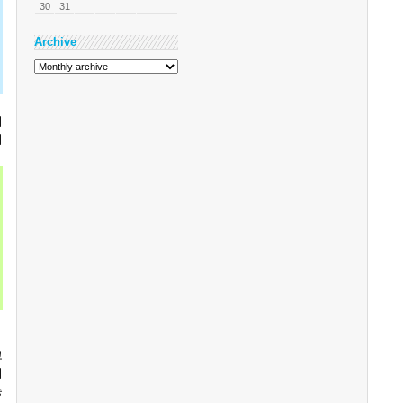
30
31
Archive
디
의
고
이
승