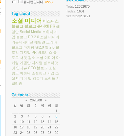
털
쥬니캡입니다!
(222)
Total
: 12552670
별
Today
: 1601
간
Tag cloud
Yesterday
: 3121
소셜 미디어
비즈니스
블로그
블로그
쥬니캡
PR
에
팅
델만
Social Media
트위터
기
업 블로그
PR 2.0
소셜 미디어
이
커뮤니케이션
에델만 코리아
블로그 마케팅
웹2.0
웹 2.0
블
로깅
디지털 PR
비즈니스 블
의
로그 서밋
김호
소셜 미디어 마
이
케팅
에델만 디지털
블로터닷
로
넷
인터뷰
CEO 블로그
소셜
링크
이중대
소셜링크
기업 소
셜 미디어
델 컴퓨터
브랜드 저
널리즘
습
Calendar
«
2026/08
»
일
월
화
수
목
금
토
1
2
3
4
5
6
7
8
9
10
11
12
13
14
15
16
17
18
19
20
21
22
23
24
25
26
27
28
29