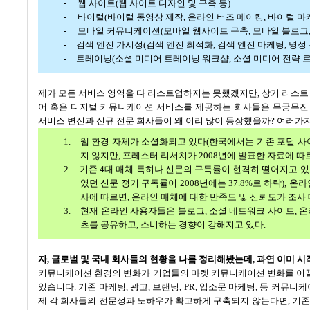
-
웹 사이트
(
웹 사이트 디자인 및 구축 등
)
-
바이럴
(
바이럴 동영상 제작
,
온라인 버즈 메이킹
,
바이럴 마
-
모바일 커뮤니케이션
(
모바일 웹사이트 구축
,
모바일 블로그
-
검색 엔진 가시성
(
검색 엔진 최적화
,
검색 엔진 마케팅, 명성 
-
트레이닝
(
소셜 미디어 트레이닝 워크샵
,
소셜 미디어 전략 
제가 모든 서비스 영역을 다 리스트업하지는 못했겠지만
,
상기 리스트
어 혹은 디지털 커뮤니케이션 서비스를 제공하는 회사들은 무궁무진
서비스 변신과 신규 전문 회사들이 왜 이리 많이 등장했을까
?
여러가지
1.
웹 환경 자체가 소셜화되고 있다
(
한국에서는 기존 포털 사
지 않지만
,
포레스터 리서치가
2008
년에 발표한 자료에 따
2.
기존
4
대 매체 특히나 신문의 구독률이 현격히 떨어지고 
였던 신문 정기 구독률이
2008
년에는
37.8%
로 하락
),
온라
사에 따르면
,
온라인 매체에 대한 만족도 및 신뢰도가 조사 
3.
현재 온라인 사용자들은 블로그
,
소셜 네트워크 사이트
,
온
츠를 공유하고
,
소비하는 경향이 강해지고 있다
.
자
,
글로벌 및 국내 회사들의 현황을 나름 정리해봤는데
,
과연 이미 시
커뮤니케이션 환경의 변화가 기업들의 마켓 커뮤니케이션 변화를 이
있습니다
.
기존 마케팅
,
광고
,
브랜딩
, PR,
입소문 마케팅
,
등 커뮤니케
제 각 회사들의 전문성과 노하우가 확고하게 구축되지 않는다면
,
기존