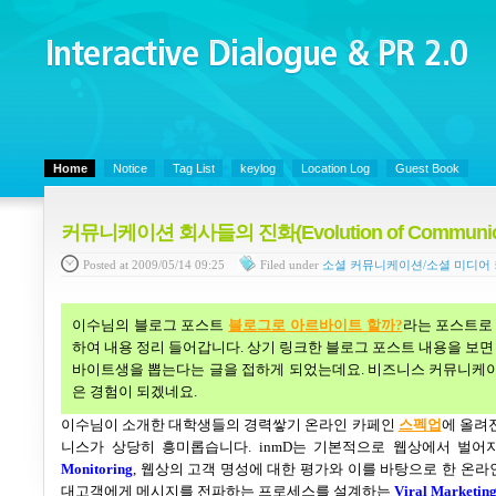
Interactive Dialogue &
PR 2.0
Juny's Blog is open for sharing personal experience and knowledge on ke
Home
Notice
Tag List
keylog
Location Log
Guest Book
커뮤니케이션 회사들의 진화(Evolution of Communicat
Posted
at 2009/05/14 09:25
Filed
under
소셜 커뮤니케이션/소셜 미디어
이수님의 블로그 포스트
블로그로
아르바이트
할까?
라는 포스트로
하여 내용 정리 들어갑니다
.
상기 링크한 블로그 포스트 내용을 보면
바이트생을 뽑는다는 글을 접하게 되었는데요
.
비즈니스 커뮤니케이
은 경험이 되겠네요
.
이수님이 소개한 대학생들의 경력쌓기 온라인 카페인
스펙업
에 올려
니스가 상당히 흥미롭습니다
. inmD
는 기본적으로 웹상에서 벌어
Monitoring
,
웹상의 고객 명성에 대한 평가와 이를 바탕으로 한 온라
대고객에게 메시지를 전파하는 프로세스를 설계하는
Viral Marketin