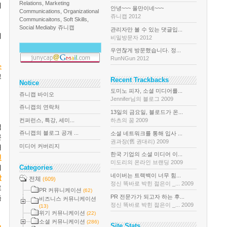
Relations, Marketing
니
안녕~~~ 올만이네~~~
Communications, Organizational
쥬니캡 2012
Communicaitons, Soft Skills,
Social Media
by 쥬니캡
관리자만 볼 수 있는 댓글입...
커
비밀방문자 2012
우연찮게 방문했습니다. 정...
RunNGun 2012
e
고
Recent Trackbacks
Notice
도미노 피자, 소셜 미디어를...
쥬니캡 바이오
Jennifer님의 블로그 2009
쥬니캡의 연락처
13일의 금요일, 블로드가 온...
컨퍼런스, 특강, 세미...
하츠의 꿈 2009
접
쥬니캡의 블로그 공개 ...
소셜 네트워크를 통해 입사 ...
론
권과장(舊 권대리) 2009
미디어 커버리지
해
한국 기업의 소셜 미디어 이...
진
미도리의 온라인 브랜딩 2009
키
Categories
네이버는 트랙백이 너무 힘...
광
전체
(609)
정신 똑바로 박힌 젊은이 _... 2009
로
PR 커뮤니케이션
(62)
PR 전문가가 되고자 하는 후...
즘
비즈니스 커뮤니케이션
정신 똑바로 박힌 젊은이 _... 2009
(13)
위기 커뮤니케이션
(22)
소셜 커뮤니케이션
(286)
Site Stats