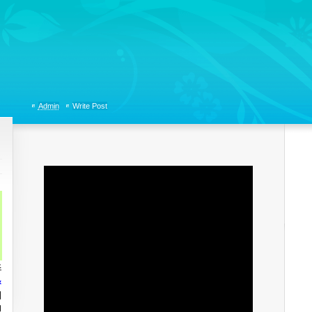
tions, Organizational Communicaitons, Soft Skills, Social Media
Admin
Write Post
즈
&
의
션