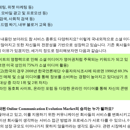
케팅
,
위젯 마케팅 등
)
,
모바일 광고 및 프로모션 등
)
검색, 사회적 검색 등
)
로드맵 짜기
,
내부 블로거 교육 등
)
 내용만 보더라도 참 서비스 종류도 다양하지요
?
이렇게 국내외적으로 소셜 미
 많아지고 또한 자신들의 전문성을 기반으로 성장하고 있습니다
.
기존 회사들
 이유가 있겠지만
,
세가지 정도로 정리해보자면 다음과 같습니다
.
이트의 영향력으로 인해 소셜 미디어가 영어권처럼 주목되는 키워드가 되고 있
르면 미국 성인의
75%
가 소셜 미디어 활용
)
있고
(
한국의 경우
2008
년 한국언론재단 수용자의식조사에 따르면
1996
년
69.3%
인 매체 및 소셜 미디어를 통해 정보를 소비하는 경향이 높아지고 있다
(
상기 조
대상 중 각각
1
위 및
2
위 차지
)
라인 동호회 사이트
,
온라인 포럼 등 다양한 온라인 미디어를 통해 자신의 콘텐
작된
Online Communication Evolution Market
의 승자는 누가 될까요
?
끌어내고 있고
,
이를 지원하기 위한 커뮤니케이션 회사들의 서비스를 변화시키
이션 회사들이 생각하는 서비스 접근 방법과 프로세스가 서로 다를 수 있으나
,
의 성장 규모도 이어나가지 못하지 않을까라는 생각도 듭니다
.
관련 시장에서 