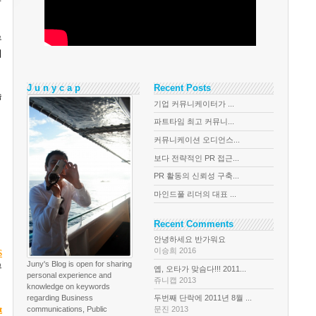
구
시
J u n y c a p
Recent Posts
습
기업 커뮤니케이터가 ...
파트타임 최고 커뮤니...
커뮤니케이션 오디언스...
보다 전략적인 PR 접근...
PR 활동의 신뢰성 구축...
마인드풀 리더의 대표 ...
Recent Comments
안녕하세요 반가워요
이승희 2016
S
Juny's Blog is open for sharing
뮤
옙, 오타가 맞슴다!!! 2011...
personal experience and
쥬니캡 2013
knowledge on keywords
regarding Business
두번째 단락에 2011년 8월 ...
t
communications, Public
문진 2013