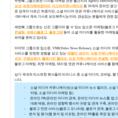
두번째 그룹으로는 디지털 마케팅 전문 월간지의
Agency Directory
에
오션
,
브릿지레버로터리
,
이스터커뮤니케이션
등
36
개의 온라인 광고
로 성격이 다르긴 하겠지만
,
소셜 미디어 연관 커뮤니케이션 서비스들
<IM>
에서 계속 기사로 보도해주시는지라
,
관심있는 분들에게 관련 
세번째 그룹으로는 신진 그룹이라 할 수 있는 입소문 마케팅
(
블로그 
컨설팅
,
프레스블로그
,
블로그얌
등이 소셜 미디어를 활용한 마케팅
파악을 못하고 있네요
.
마지막 그룹으로 입소문
, VNR(Video News Release),
소셜 미디어 커
서비스를 런칭한 경험을 갖고 있는
에델만
코리아
,
드림
커뮤니케이
션즈
,
인컴브로더
,
플래시먼
힐러드
,
도모
커뮤니케이션
컨설팅
,
리엔
블로그 마케팅
,
위젯 마케팅
, SEO
등 연관 커뮤니케이션 서비스를 함께
상기 국내외 리스트한 회사들의 비즈니스 중 소셜 미디어
,
모바일
,
웹 
니다
.
-
소셜 미디어 커뮤니케이션
(
소셜 미디어 뉴스 릴리즈
,
소셜 
터링
,
소셜 미디어 마케팅 등
)
-
온라인
PR(
온라인 미디어 관계
,
온라인 미디어 뉴스룸 업
대화 매핑
,
온라인 영향력 행사자 규명 및 관계 구축
,
온라인
-
블로그 연관 서비스
(
블로그 모니터링
,
블로거 관계
,
블로그 
-
분석 및 평가
(
웹 분석 및 리포팅
,
온라인
PR
활동 측정 및 평