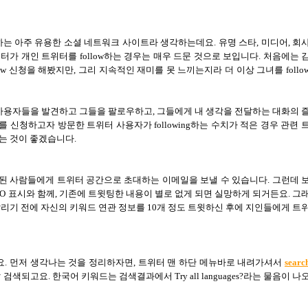
는 아주 유용한 소셜 네트워크 사이트라 생각하는데요
.
유명 스타
,
미디어
,
회
위터가 개인 트위터를
follow
하는 경우는 매우 드문 것으로 보입니다
.
처음에는 
ow
신청을 해봤지만
,
그리 지속적인 재미를 못 느끼는지라 더 이상 그녀를
follo
 사용자들을 발견하고 그들을 팔로우하고
,
그들에게 내 생각을 전달하는 대화의 
를 신청하고자 방문한 트위터 사용자가
following
하는 수치가 적은 경우 관련 
하는 것이 좋겠습니다
.
된 사람들에게 트위터 공간으로 초대하는 이메일을 보낼 수 있습니다
.
그런데 
_O
표시와 함께
,
기존에 트윗팅한 내용이 별로 없게 되면 실망하게 되거든요
.
그
알리기 전에 자신의 키워드 연관 정보를
10
개 정도 트윗하신 후에 지인들에게 트
요. 먼저 생각나는 것을 정리하자면, 트위터 맨 하단 메뉴바로 내려가셔서
searc
되고요. 한국어 키워드는 검색결과에서 Try all languages?라는 물음이 나