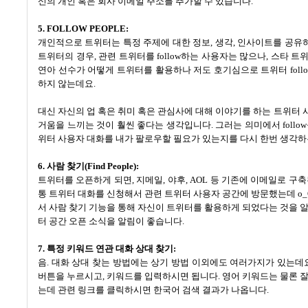
신의 개인 혹은 회사 이메일 주소를 추가할 수 있습니다
.
5. FOLLOW PEOPLE:
개인적으로 트위터는 특정 주제에 대한 정보
,
생각
,
인사이트를 공유하
트위터의 경우
,
관련 트위터를
follow
하는 사용자는 많으나
,
스타 트
연아 선수가 어떻게 트위터를 활용하나 저도 호기심으로 트위터
foll
하지 않는데요
.
대신 자신의 업 혹은 취미 혹은 관심사에 대해 이야기를 하는 트위터
거움을 느끼는 것이 훨씬 좋다는 생각입니다
.
그러는 의미에서
follow
위터 사용자 대화를 내가 팔로우할 필요가 있는지를 다시 한번 생각
6.
사람 찾기
(Find People):
트위터를 오픈하게 되면
,
지메일
,
야후
, AOL
등 기존에 이메일로 구축
통 트위터 대화를 신청해서 관련 트위터 사용자 공간에 방문했는데
o
서 사람 찾기 기능을 통해 자신이 트위터를 활용하게 되었다는 것을 
터 공간 오픈 소식을 알림이 좋습니다
.
7. 특정 키워드 연관 대화 상대 찾기:
음. 대화 상대 찾는 방법에는 상기 방법 이외에도 여러가지가 있는데
버튼을 누르시고, 키워드를 입력하시면 됩니다. 영어 키워드는 물론 잘 검색
는데 관련 링크를 클릭하시면 한국어 검색 결과가 나옵니다.