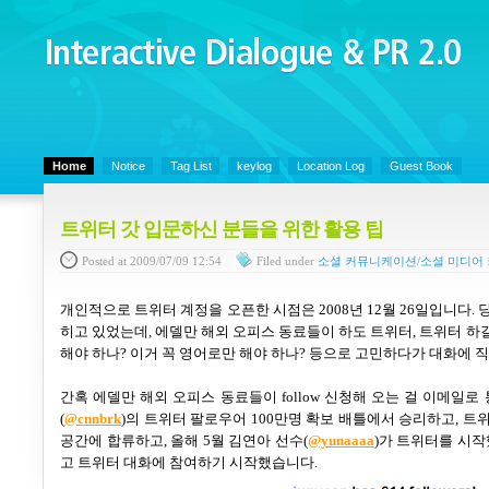
Interactive Dialogue &
PR 2.0
Juny's Blog is open for sharing personal experience and knowledge on ke
Home
Notice
Tag List
keylog
Location Log
Guest Book
트위터 갓 입문하신 분들을 위한 활용 팁
Posted
at 2009/07/09 12:54
Filed
under
소셜 커뮤니케이션/소셜 미디어
개인적으로 트위터 계정을 오픈한 시점은
2008
년
12
월
26
일입니다
.
히고 있었는데
,
에델만 해외 오피스 동료들이 하도 트위터
,
트위터 하
해야 하나
?
이거 꼭 영어로만 해야 하나
?
등으로 고민하다가 대화에 
간혹 에델만 해외 오피스 동료들이
follow
신청해 오는 걸 이메일로
(
@cnnbrk
)의
트위터 팔로우어
100
만명 확보 배틀에서 승리하고
,
트위
공간에 합류하고
,
올해
5
월 김연아 선수(
@yunaaaa
)가 트위터를 시
고 트위터 대화에 참여하기 시작했습니다
.