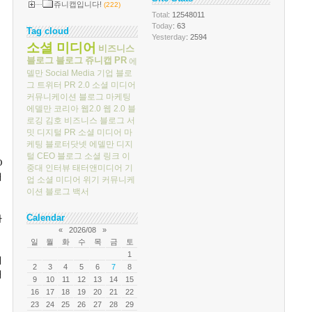
쥬니캡입니다!
(222)
Total
: 12548011
Today
: 63
Tag cloud
Yesterday
: 2594
소셜 미디어
비즈니스
블로그
블로그
쥬니캡
PR
에
델만
Social Media
기업 블로
그
트위터
PR 2.0
소셜 미디어
커뮤니케이션
블로그 마케팅
에델만 코리아
웹2.0
웹 2.0
블
로깅
김호
비즈니스 블로그 서
밋
디지털 PR
소셜 미디어 마
케팅
블로터닷넷
에델만 디지
털
CEO 블로그
소셜 링크
이
O
중대
인터뷰
태터앤미디어
기
대
업 소셜 미디어
위기 커뮤니케
이션
블로그 백서
Calendar
다
«
2026/08
»
일
월
화
수
목
금
토
1
에
2
3
4
5
6
7
8
대
9
10
11
12
13
14
15
16
17
18
19
20
21
22
23
24
25
26
27
28
29