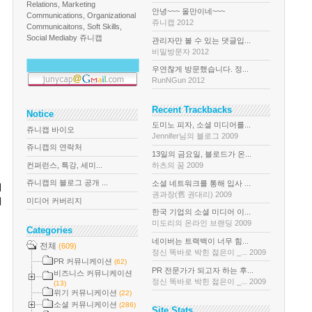
Relations, Marketing
안녕~~~ 올만이네~~~
Communications, Organizational
쥬니캡 2012
Communicaitons, Soft Skills,
Social Media
by 쥬니캡
관리자만 볼 수 있는 댓글입...
비밀방문자 2012
우연찮게 방문했습니다. 정...
RunNGun 2012
Recent Trackbacks
Notice
도미노 피자, 소셜 미디어를...
쥬니캡 바이오
Jennifer님의 블로그 2009
쥬니캡의 연락처
13일의 금요일, 블로드가 온...
컨퍼런스, 특강, 세미...
하츠의 꿈 2009
쥬니캡의 블로그 공개 ...
소셜 네트워크를 통해 입사 ...
어
권과장(舊 권대리) 2009
데
미디어 커버리지
한국 기업의 소셜 미디어 이...
미도리의 온라인 브랜딩 2009
Categories
네이버는 트랙백이 너무 힘...
전체
(609)
정신 똑바로 박힌 젊은이 _... 2009
PR 커뮤니케이션
(62)
PR 전문가가 되고자 하는 후...
비즈니스 커뮤니케이션
정신 똑바로 박힌 젊은이 _... 2009
(13)
위기 커뮤니케이션
(22)
소셜 커뮤니케이션
(286)
Site Stats