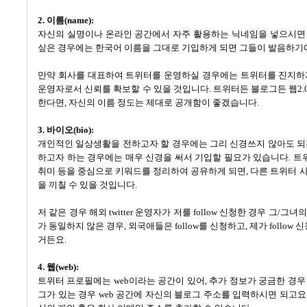
2.
이름
(name):
자신의 실명이나 온라인 공간에서 자주 활용하는 닉네임을 넣으시면
싶은 경우에는 한국어 이름을 그대로 기입하게 되면 그들이 발음하기
만약 회사를 대표하여 트위터를 운영하실 경우에는 트위터를 진지하
운영자로서 신뢰를 확보할 수 있을 것입니다
.
트위터든 블로그든 웹
2.
한다면
,
자신의 이름 정도는 제대로 공개함이 좋겠습니다
.
3.
바이오
(bio):
개인적인 일상생활을 전하고자 할 경우에는 그리 신경쓰지 않아도 
하고자 하는 경우에는 매우 신경을 써서 기입할 필요가 있습니다
.
트
취미 등을 중심으로 키워드를 정리하여 공유하게 되면
,
다른 트위터 
을 끼칠 수 있을 것입니다
.
저 같은 경우 해외
twitter
운영자가 저를
follow
신청한 경우 그
/
그녀의
가 동일하지 않은 경우
,
외국애들은
follow
를 신청하고
,
제가
follow
신
거든요
.
4.
웹
(web):
트위터 프로필에는
web
이라는 공간이 있어
,
추가 정보가 궁금한 경우
그가 있는 경우
web
공간에 자신의 블로그 주소를 입력하시면 되고요