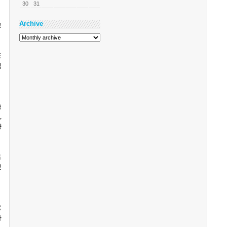
30
31
Archive
고
표
식
축
,
향
드
었
로
자