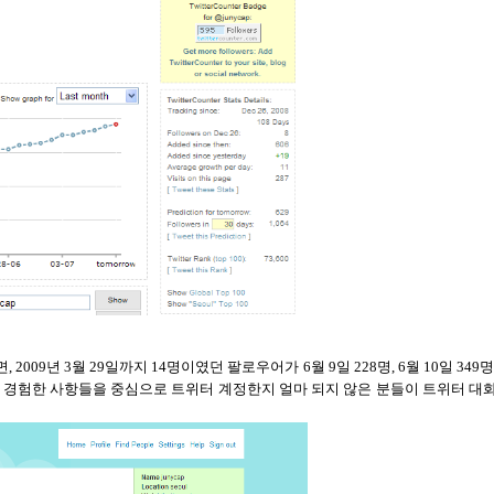
면
, 2009
년
3
월
29
일까지
14
명이였던 팔로우어가
6
월
9
일
228
명
, 6
월
10
일
349
 경험한 사항들을 중심으로 트위터 계정한지 얼마 되지 않은 분들이 트위터 대