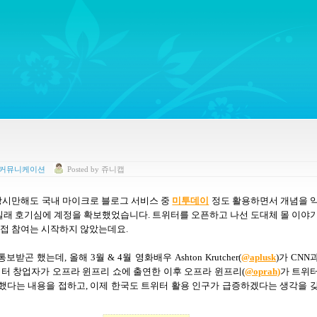
ywords regarding Business communications, Public Relations, Marketing Communica
 커뮤니케이션
Posted
by
쥬니캡
당시만해도 국내 마이크로 블로그 서비스 중
미투데이
정도 활용하면서 개념을 
길래 호기심에 계정을 확보했었습니다
.
트위터를 오픈하고 나선 도대체 몰 이야
직접 참여는 시작하지 않았는데요
.
 통보받곤 했는데
,
올해
3
월
& 4
월
영화배우
Ashton Krutcher(
@aplusk
)
가
CNN
터 창업자가 오프라 윈프리 쇼에 출연한 이후 오프라 윈프리(
@oprah
)
가 트위
작했다는 내용을 접하고
,
이제 한국도 트위터 활용 인구가 급증하겠다는 생각을 