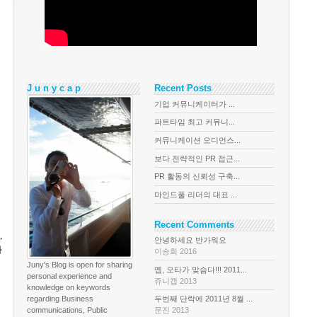
J u n y c a p
Recent Posts
기업 커뮤니케이터가 ...
파트타임 최고 커뮤니...
커뮤니케이션 오디언스...
보다 전략적인 PR 접근...
PR 활동의 신뢰성 구축...
마인드풀 리더의 대표 ...
Recent Comments
명
,
안녕하세요 반가워요
화
이승희 2016
Juny's Blog is open for sharing
옙, 오타가 맞슴다!!! 2011...
personal experience and
쥬니캡 2013
knowledge on keywords
regarding Business
두번째 단락에 2011년 8월 ...
communications, Public
문진 2013