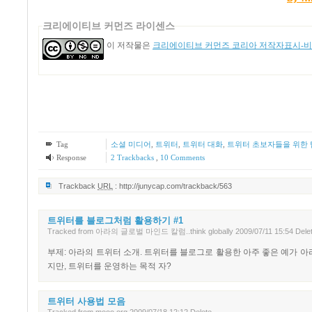
크리에이티브 커먼즈 라이센스
이 저작물은
크리에이티브 커먼즈 코리아 저작자표시-비영
Tag
소셜 미디어
,
트위터
,
트위터 대화
,
트위터 초보자들을 위한 
Response
2
Trackbacks
,
10
Comments
Trackback
URL
:
http://junycap.com/trackback/563
트위터를 블로그처럼 활용하기 #1
Tracked
from
아라의 글로벌 마인드 칼럼..think globally
2009/07/11 15:54
Dele
부제: 아라의 트위터 소개. 트위터를 블로그로 활용한 아주 좋은 예가 
지만, 트위터를 운영하는 목적 자?
트위터 사용법 모음
Tracked
from
mooo.org
2009/07/18 12:12
Delete