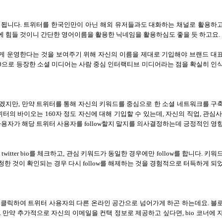
 됩니다
.
트위터를 한국인만이 아닌 해외 유저들과도 대화하는 채널로 활용하
에 힘들 것이니 간단한 영어이름을 활용한 닉네임을 활용하심도 좋을 듯 하고요
.
게 운영한다는 것을 보여주기 위해 자신의 이름을 제대로 기입해야 브랜드 대
0
으로 등장한 소셜 미디어는 사람 중심 인터랙티브 미디어라는 점을 확실히 인
되겠지만
,
만약 트위터를 통해 자신의 키워드를 중심으로 한 소셜 네트워크를 구
위터의 바이오는
160
자 정도 자신에 대해 기입할 수 있는데
,
자신의 직업
,
관심사
사용자가 해당 트위터 사용자를
follow
할지 말지를 의사결정하는데 긍정적인 영
twitter bio
를 체크하고
,
관심 키워드가 동일한 경우에만
follow
를 합니다
.
키워
청한 것이 확인되는 경우 다시
follow
를 해제하는 것을 경험적으로 터득하게 되
 클릭하여 트위터 사용자의 다른 온라인 공간으로 넘어가게 하곤 하는데요
.
블
.
만약 추가적으로 자신의 이메일을 컨택 정보로 제공하고 싶다면
, bio
코너에 