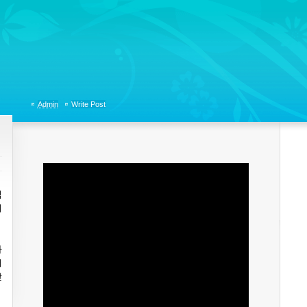
tions, Organizational Communicaitons, Soft Skills, Social Media
Admin
Write Post
익
기
과
터
갖