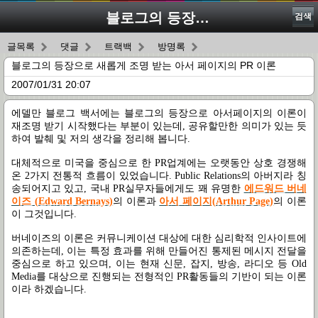
블로그의 등장으로 새롭게 조명 받는 아서 페이지의 PR 이론
검색
글목록
댓글
트랙백
방명록
블로그의 등장으로 새롭게 조명 받는 아서 페이지의 PR 이론
2007/01/31 20:07
에델만 블로그 백서에는 블로그의 등장으로 아서페이지의 이론이
재조명 받기 시작했다는 부분이 있는데, 공유할만한 의미가 있는 듯
하여 발췌 및 저의 생각을 정리해 봅니다.
대체적으로 미국을 중심으로 한 PR업계에는 오랫동안 상호 경쟁해
온 2가지 전통적 흐름이 있었습니다.
Public Relations의 아버지라 칭
송되어지고 있고, 국내 PR실무자들에게도 꽤 유명한
에드워드 버네
이즈 (Edward Bernays)
의 이론과
아서 페이지(Arthur Page)
의 이론
이 그것입니다.
버네이즈의 이론은 커뮤니케이션 대상에 대한 심리학적 인사이트에
의존하는데, 이는 특정 효과를 위해 만들어진 통제된 메시지 전달을
중심으로 하고 있으며, 이는 현재 신문, 잡지, 방송, 라디오 등 Old
Media를 대상으로 진행되는 전형적인 PR활동들의 기반이 되는 이론
이라 하겠습니다.