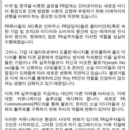
미국 및 한국을 비롯한 글로벌 PR업계는 인터넷이라는 새로운 미디
어 환경으로 인해 쌍뱡향 사회의 요청에 부응하기 위해 이제까지의
관행을 바꿔야 하는 중요한 도전에 직면해 있습니다.
PR회사들의 AE(혹은 인하우스 PR담당자)들은 클라이언트(혹은 속
한 기업 및 조직)와 미디어와 소비자의 중간에 있는 매개자로 인식
되어 왔으며, 현재에도 많은 PR실무자들은 이러한 역할을 성실히
수행해왔습니다.
그러나, 기업 내 엘리트로부터 도출한 메시지를 컨트롤하여 올드 미
디어를 통해 타겟 공중에게 전달하는 방식에 익숙했던 이들 실무자
들은 기업이나 PR 실무자들보다 자신과 비슷한 블로거(people like
me)들을 더 신뢰하는 시대(블로그 & 온라인 쇼설 미디어들의 대거
등장)가 도래함에 따라 새로운 변화에 직면하고 있습니다. 블로거들
은 이제 메시지를 통제하려고만 하는 PR인의 역할을 인정하지 않으
려는 경향이 강해지고 있기 때문입니다.
이제 PR 실무자들은 지금과는 대단히 다른 미래를 바라보고, 이에
대한 커뮤니케이션 솔루션을 제시해야 합니다. 새로운 PR
Communications(PR2.0)을 통해 블로거, 온라인 쇼설 미디어들과 신
뢰의 활주로를 구축하기 위해 우리의 역할에 변화가 있어야 합니다.
이러한 커뮤니케이션 환경의 시대적 변화가 있기에 PR실무자들의
고민은 시작되었고, 그러한 고민과 자기 업그레이드는 더욱 치열해
지리라 예상됩니다. 변화가 무지 빠른 시대이지만 자 우리 모두 건