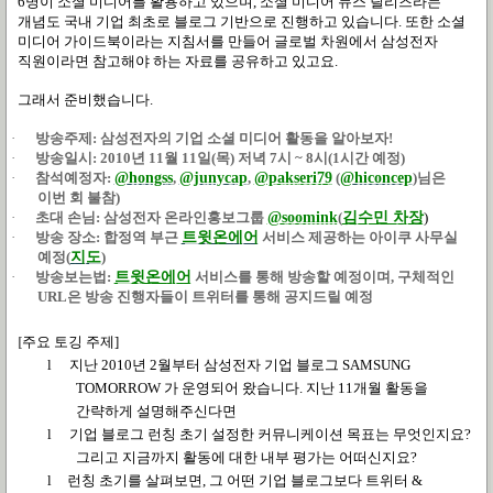
6
명이 소셜 미디어를 활용하고 있으며
,
소셜 미디어 뉴스 릴리즈라는
개념도 국내 기업 최초로 블로그 기반으로 진행하고 있습니다
.
또한 소셜
미디어 가이드북이라는 지침서를 만들어 글로벌 차원에서 삼성전자
직원이라면 참고해야 하는 자료를 공유하고 있고요
.
그래서 준비했습니다
.
·
방송주제
:
삼성전자의 기업 소셜 미디어 활동을 알아보자
!
·
방송일시
:
2010
년
11
월
11
일
(
목
)
저녁
7
시
~ 8
시
(1
시간 예정
)
·
참석예정자
:
@hongss
,
@junycap
,
@pakseri79
(
@hiconcep
)
님은
이번 회 불참
)
·
초대 손님
:
삼성전자 온라인홍보그룹
@soomink
(
김수민 차장
)
·
방송 장소
:
합정역 부근
트윗온에어
서비스 제공하는 아이쿠 사무실
예정
(
지도
)
·
방송보는법
:
트윗온에어
서비스를 통해 방송할 예정이며
,
구체적인
URL
은 방송 진행자들이 트위터를 통해 공지드릴 예정
[
주요 토깅 주제
]
l
지난
2010
년
2
월부터 삼성전자 기업 블로그
SAMSUNG
TOMORROW
가 운영되어 왔습니다
.
지난
11
개월 활동을
간략하게 설명해주신다면
l
기업 블로그 런칭 초기 설정한 커뮤니케이션 목표는 무엇인지요
?
그리고 지금까지 활동에 대한 내부 평가는 어떠신지요
?
l
런칭 초기를 살펴보면
,
그 어떤 기업 블로그보다 트위터
&