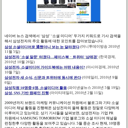
네이버 뉴스 검색에서
‘
삼성
’ ‘
소셜 미디어
’
두가지 키워드로 기사 검색을
해서 삼성전자의 주요 활동에 대한 포인트를 잡아보았습니다
.
通
(
머니투데이방송
2010
년
삼성
소셜미디어
로
했더니
보는
눈
달라졌다
11
월
5
일
)
(
한국경제
,
삼성전자
'
소셜
말문'
터졌다…페이스북ㆍ트위터 '
삼매경'
2010
년
10
월
26
일
)
(
아시아경제
, 2010
년
삼성전자
,
소셜미디어
가이드북에는
어떤
내용이?
10
월
7
일
)
(
이데일리
, 2010
년
9
월
삼성전자
새
소식,
신문과
트위터에
동시에
쏜다
6
일
)
(
파이낸셜뉴스
2010
년
5
월
19
일
)
삼성
직원 10
명중 6
명,
소셜미디어
활용
(
아이티데일리
, 2010
년
2
월
11
일
)
삼성
, SNS
기반
캠페인
진행
2009
년까지 브랜드 마케팅 커뮤니케이션 차원에서 블로그와 기타 소셜
미디어 채널 활동을 진행해온 삼성전자의 올해 활동은 정말로 다양하게
이루어지고 있는데요
.
상기 기사들을 살펴보면
,
삼성전자는 기업
PR
차원에서
SAMSUNG TOMORROW
기업 블로그와 소셜 미디어 채널을
런칭한후 다양한 활동을 보여주고 있습니다
. 5
월 중순 조사 현재
, 10
명중