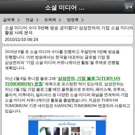
소셜 미디어 수다 5번째 방송 공지함다! 삼성전자의 기업 소셜 미디어 활용 사례 분석
검색
글목록
댓글
트랙백
방명록
소셜 미디어 수다 5번째 방송 공지함다! 삼성전자의 기업 소셜 미디어
활용 사례 분석
2010/11/10 06:24
2010
년
9
월 초 소셜 미디어 수다를 진행하고 두달만에
5
번째 방송을
진행합니다
.
이번 방송에서는 한국을 대표하는 글로벌 기업 중
삼성전자의
‘
기업 소셜 미디어 커뮤니케이션 활동
’
을 주제로 진행할
계획입니다
.
지난
2
월
8
일 쥬니캡 블로그에
‘
삼성전자
,
기업 블로그
(TURN ON
TOMORROW)
런칭
’
제목으로 포스팅한 적이 있는데요
.
삼성전자는
지난
2
월
3
일 기업 블로그를 메인 플랫폼으로 트위터
,
페이스북
,
유투브
,
플리커
,
미투데이
,
딜리셔스 등 다양한 소셜 미디어 채널을 연계하여 기업
소셜 미디어 커뮤니케이션 활동을 출발했습니다
. 지금은 TURN ON
TOMORROW 기존 네이밍은 SAMSUNG TOMORROW 변경되어 사용되고
있습니다.