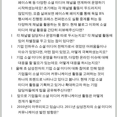
페이스북 등 다양한 소셜 미디어 채널을 연계하여 운영하기
시작하셨는데요
!
초기에는 각 채널별 활동이 두드러지지
않았지만
,
요즘 살펴보면 페이스북 페이지를 통해 독일
IFA
행사에서 진행된 프레스 컨퍼런스도 실황 중계를 하는 등
다양하게 채널을 활용하는 듯 함다
.
현재 블로그 이외에 소셜
미디어 채널 활용을 간단히 리뷰해주신다면
?
l
각 채널별 담당자나 운영자를 따로 두시는지요
?
각 채널별 활동에
있어 차별점을 두고 있는 점이 있다면
?
l
기업 인하우스 소셜 미디어 전략가로서 겪었던 어려움들이나
이슈가 있었다면
,
어떤 점이 있었고
,
어떻게 극복하셨는지요
?
l
기업 소셜 미디어 운영을 하다보면
,
다양한 온라인 이슈에 대해
대응을 할 필요가 있는데요
.
어떻게 대응을 하시는지요
?
l
올해 초 삼성전자의 기업 소셜 미디어 대화 참여로 인해 많은
기업들이 소셜 미디어 커뮤니케이션 활동을 고려하는 것이
하나의 트렌드로 나타나고 있다고 봅니다
.
현재 기업 소셜
미디어 활동을 기획하고 있거나 확대하고자 하는 기업
담당자들에게 팁을 공유해주신다면
?
l
앞으로 기업들의 소셜 미디어 커뮤니케이션 활동은 어떻게
전개가 될까요
?
l
2010
년이 마무리되고 있습니다
. 2011
년 삼성전자의 소셜 미디어
커뮤니케이션 발전 방향은
?